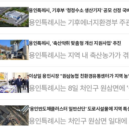
해 에너지 절약과 도심 교통량 감축을
을 모집하고 있다고 10일 밝혔다.이
용인특례시, 기후부 '청정수소 생산기지' 공모 선정 국비
용인특례시는 기후에너지환경부 주관 
시 교통유발부담금에 관한 조례'에 
생산사업' 국가공모에 선정됐다고 10
자발적인 참여를 통해 고유가 시대의
총 130억 원의 사업비를 투입해 대
용인특례시, '축산악취 맞춤형 개선 지원사업' 추진
통 환경을 조성하기 위해 마련됐다.
용인특례시는 지역 내 축산농가가 겪
을 추진할 예정이다.시는 음식물쓰
가운데 연면적 2000㎡를 초과하는
축산악취 컨설팅 기반 농가별 맞춤형
를 이용해 수소를 생산하는 기존 ‘미
참여할 수 있다…
사업은 ‘경기도 축산농가 악취저감 
이상일 용인시장 "원삼농협 친환경유통센터가 지역 농
500kg에서 1톤(t)으로 배 이상 
용인특례시는 8일 처인구 원삼면에 
축사 구조와 사육환경을 반영한 맞춤
제조원가를 낮추고, 운영할수록 적자
렸다고 밝혔다.이상일 시장은 이날 
20억 원으로 12월까지 진행된다. 지
자 구조로 탈바꿈할…
삼농협 친환경유통센터' 시설을 둘러
'용인반도체클러스터 일반산단' 도로시설물에 지역 특성
산농가 악취 저감 컨설팅을 받은 축
용인특례시는 처인구 원삼면 일대에
산물을 공급하는 핵심 거점으로 발전
탕으로 평가를 거쳐 최종 선정된다.