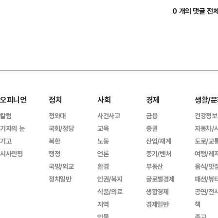
0 개의 댓글 전
오피니언
정치
사회
경제
생활/문
칼럼
청와대
사건사고
금융
건강정보
기자의 눈
국회/정당
교육
증권
자동차/
기고
북한
노동
산업/재계
도로/교
시사만평
행정
언론
중기/벤처
여행/레
국방/외교
환경
부동산
음식/맛
정치일반
인권/복지
글로벌경제
패션/뷰
식품/의료
생활경제
공연/전
지역
경제일반
책
인물
종교