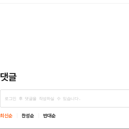
업단지' 도로시설물에 지역의 역사와 
협 친환경유통센터가 지역의 농업인들
밀폐 개선 △…
차를 진행 중이라고 7일 밝혔다.시는
역이 새롭게 도약할 수 있는 거점이 
'용인반도체클러스터 일반산업단지'
과 편의를 증진하고, 학생들에게는 
안 이어져 온 마을의 이름과 지역 
서 많은 역할을 할 것"이라…
부여한다.시는 지난달 23일부터 25
회'를 열고, '용인반도체클러스터 일
도로시설물의 지명…
댓글
최신순
찬성순
반대순