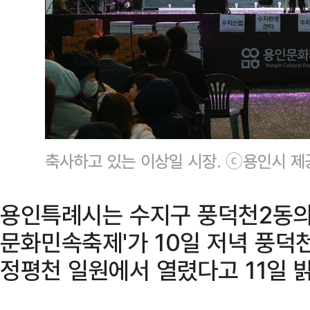
축사하고 있는 이상일 시장. ⓒ용인시 제
용인특례시는 수지구 풍덕천2동의 
문화민속축제'가 10일 저녁 풍덕
정평천 일원에서 열렸다고 11일 