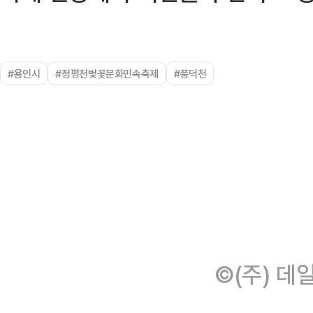
#용인시
#정평천벚꽃문화민속축제
#풍덕천
©(주) 데