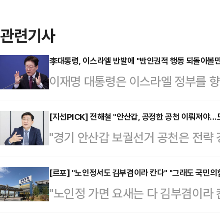
관련기사
李대통령, 이스라엘 반발에 "반인권적 행동 되돌아볼만
이재명 대통령은 이스라엘 정부를 향
으로 고통받고 힘들어하는 전 세계인
실망"이라고 공개적으로 비판했다.이 
[지선PICK] 전해철 "안산갑, 공정한 공천 이뤄져야
"경기 안산갑 보궐선거 공천은 전략 
스라엘 외무부가 전날 자신의 발언에
해철 더불어민주당 전 의원은 문재인
하며 이같이 썼다.이 대통령은 "아무
철(전해철·양정철·이호철)로 꼽힌 친
[르포] "노인정서도 김부겸이라 칸다" "그래도 국민의
고 있는 이 엄청난 고통과 국가적 
"노인정 가면 요새는 다 김부겸이라 
당시 '비명(비이재명) 횡사' 논란 속
다"고 했다. 최근 중동 전쟁으로 벌
지, 노인들은 속마음 잘 안 변하니까.
동을 멈출 수밖에 없었지만, 지역 쇠
어려움을 언급한 것…