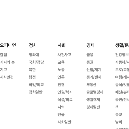
오피니언
정치
사회
경제
생활/문
칼럼
청와대
사건사고
금융
건강정보
기자의 눈
국회/정당
교육
증권
자동차/
기고
북한
노동
산업/재계
도로/교
시사만평
행정
언론
중기/벤처
여행/레
국방/외교
환경
부동산
음식/맛
정치일반
인권/복지
글로벌경제
패션/뷰
식품/의료
생활경제
공연/전
지역
경제일반
책
인물
종교
사회일반
날씨