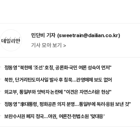
민단비 기자 (sweetrain@dailian.co.kr)
기사 모아 보기 >
정동영 "북한에 '조선' 호칭, 공론화·국민 여론 성숙이 먼저"
북한, 단거리탄도미사일 발사 후 침묵…관영매체 보도 없어
외교부, 통일부와 엇박자 논란에 "이견은 자연스러운 현상"
정동영 "李대통령, 평화공존 의지 분명…통일부에 독려·응원 보낸 것"
보완수사권 폐지 정국…야권, 여론전·헌법소원 '맞대응'