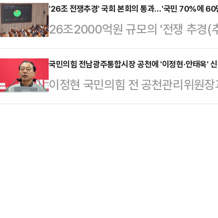
대구역 전광판 아래서 귀향하는 아들을
'26조 전쟁추경' 국회 본회의 통과…'국민 70%에 60
산갑 깃발을 들어올리기 위해 나섰다
26조2000억원 규모의 '전쟁 추경
기자에게 이렇게 속삭였다. 평생 대구
공정하게 뽑아야 한다는 것이 전 전 
다. 정부 재정 상황을 고려해 여야
금의 보수 진영 상황에 깊은 한숨을 
일리안 …
합의하면서다.국회는 10일 본회의를
국민의힘 전남광주통합시장 공천에 '이정현·안태욱' 
'내 잘났다'며 집안만 흔들고 있다"
이정현 국민의힘 전 공천관리위원장
의결했다. 정부가 추경안을 국회에 제
하니 민심이 돌아설 수밖에 없지 않느
이 국민의힘 전남광주통합시장 후보
포함할 경우 29일로, 최근 20년 내
원회는 10일 전남광주통합시장 후보자
두번째 추경 편성이다.이번 추경의 대표
장과 안 전 위원장 등 최종 2명이 
~60만원을 지급'을 위한 고유가 
보가 없던 전남광주통합시장 자리를 채
통 이용…
공모를 받은 바 있다.공관위는 향후
평가해 단수 추천 또는 경선 등 최종
의힘 6·3 지방선거 공관…