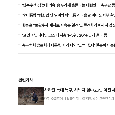
'압수수색·성접대 의혹' 송두리째 흔들리는 대한민국 축구판 
李대통령 "형소법 안 읽어봐서"…통과 다음날 이어진 세부 확인
한동훈 "보완수사 폐지로 지옥문 열려"…돌려차기 피해자 김진주
'코인 아닙니다'…코스피 시총 1~5위, 26% 넘게 올라 등
축구협회 청문회에 대통령이 왜 나와?…‘왜 졌나’ 질문까지 눈
관련기사
사라진 늑대 늑구, 사납지 않냐고?...예전
대전 오월드에서 탈출한 뒤 사흘째 행방이 묘연한 늑대
에도 다시 관심이 쏠리고 있다.2016년 오월드 공식
글이 올라왔다사진에는 사육 중인 늑대들의 다양한 모습
에게 안기고 뽀뽀를 하는 등 애교를 부리는 모습까지 