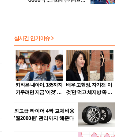
6000억"…의회에 추가지원 촉
구
격
사