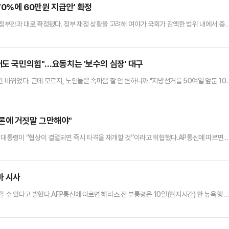
70%에 60만원 지급안' 확정
 정부안과 대로 확정됐다. 정부 재정 상황을 고려해 여야가 국회가 감액한 범위 내에서 증
2000억원 규모의 추경안을 의결했다. 정부가 추경안을 국회에 제출한 지 10일 만이다.
가장 빠른 처리다. 이재명정부 출범 이후 두번째 추경 편성이다.이번 추경의 대표인 '소득 
고유가 피해지원금은 정부안대로 확정됐다.대중교통 이용…
래도 국민의힘"…요동치는 '보수의 심장' 대구
 바뀌었다. 근데 모르지, 노인들은 속마음 잘 안 변하니까."지방선거를 50여일 앞둔 10
리던 김 씨(80·중구 대봉동)는 기자에게 이렇게 속삭였다. 평생 대구에서 살아온 '뼛속까
 내뱉었다. 김 씨는 "요즘 국민의힘은 전부 '내 잘났다'며 집안만 흔들고 있다"며 "집안이 
에 없지 않느냐"고 했다.대구는 역사·정치적 맥…
론에 거짓말 그만해야"
 대통령이 “협상이 결렬되면 즉시 타격을 재개할 것”이라고 위협했다.AP통신에 따르면 
인터뷰에서 “우리는 재정비를 진행중이다”며 “우리 함선에 여전히 최고의 탄약, 지금까지
습에 사용했던 무기들보다 수준이 훨씬 높다”고 말했다.그러면서 “만일 합의가 이뤄지지 
될 것”이라며 “이란과 합의 성사 여부는 24시간 안에 알게 될 …
마 시사
할 수 있다고 밝혔다.AFP통신에 따르면 해리스 전 부통령은 10일(현지시간) 한 뉴욕 행
2024년 대선에서 도널드 트럼프 대통령에 패배한 그는 “백악관 집무실과 상황실에서 수많
지 잘알고 있다”고 강조했다.그러면서 “현재 정치인들은 경제와 미국인들에게 아무런 도
있지 않다. 지도자가 되려는 사람은 자신의 이익만 추구해선…