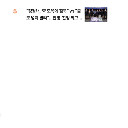
로남불' 비판
5
10
"정청래, 李 모욕에 침묵" vs "금
"군
도 넘지 말라"…친명-친청 최고위
이란
원 후보, 제주서 격돌
지