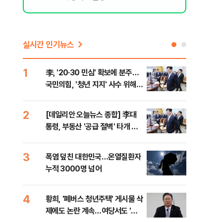
실시간 인기뉴스
1
6
李, '20·30 민심' 확보에 분주…
고수
국민의힘, '청년 지지' 사수 위해
27
李 견제 사활
2
7
[데일리안 오늘뉴스 종합] 李대
서울
통령, 부동산 '공급 절벽' 타개 총
쓸이
력전, 국민의힘, '청년 지지' 사수
위해 李 견제 사활 등
3
8
폭염 덮친 대한민국…온열질환자
경찰
누적 3000명 넘어
수사
4
9
황희, '폐버스 청년주택' 게시물 삭
최악
제에도 논란 계속…여당서도 '내
계속