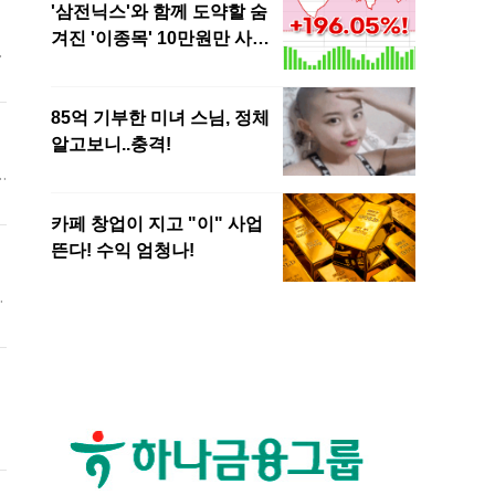
액
하
조
트
않
사
은
움