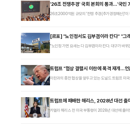
'26조 전쟁추경' 국회 본회의 통과…'국민 
26조2000억원 규모의 '전쟁 추경(추가경정예산)'이
하기로 합의하면서다.국회는 10일 본회의를 열고 26조
정부안 편성까지 포함할 경우 29일로, 최근 20년 내 
위 70%에 1인당 10만~60만원을 지급'을 위한 
[르포] "노인정서도 김부겸이라 칸다" "그
"노인정 가면 요새는 다 김부겸이라 칸다. 대구가 바뀌긴
일 오후, 동대구역 전광판 아래서 귀향하는 아들을 기다
지 TK'라는 그는 작금의 보수 진영 상황에 깊은 한숨을
용해야 하는데 내내 싸움질만 하니 민심이 돌아설 수밖
트럼프 "협상 결렬시 이란에 폭격 재개…언
이란과의 종전 협상을 앞두고 있는 도널드 트럼프 미국
럼프 대통령은 10일(현지시간) 뉴욕포스트와의 전화 
만들어진 최고의 무기를 싣고 있다. 우리가 대이란 공
으면 우리는 그것들을 사용해 매우 효과적으로 타격하게 
트럼프에 패배한 해리스, 2028년 대선 출
카멀라 해리스 전 미국 부통령이 2028년 대선에 출마
에 참석해 “대선 출마를 생각하고 있다”고 말했다. 
시간을 보냈다. 그 직무가 무엇인지, 무엇을 요구하는
을 주지 못하고 있다”며 “현 상황은 제대로 돌아가고 