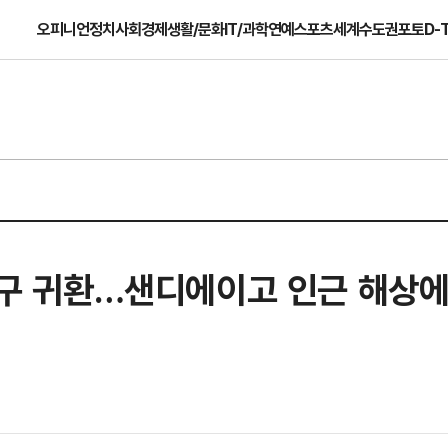
오피니언
정치
사회
경제
생활/문화
IT/과학
연예
스포츠
세계
수도권
포토
D-
 지구 귀환…샌디에이고 인근 해상에