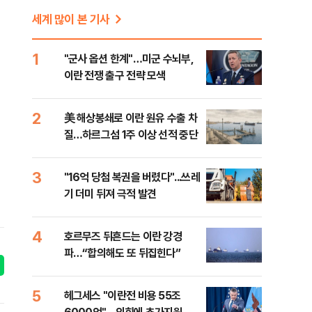
세계 많이 본 기사
1
"군사 옵션 한계"…미군 수뇌부,
이란 전쟁 출구 전략 모색
2
美 해상봉쇄로 이란 원유 수출 차
질…하르그섬 1주 이상 선적 중단
3
"16억 당첨 복권을 버렸다"...쓰레
기 더미 뒤져 극적 발견
4
호르무즈 뒤흔드는 이란 강경
파…“합의해도 또 뒤집힌다”
5
헤그세스 "이란전 비용 55조