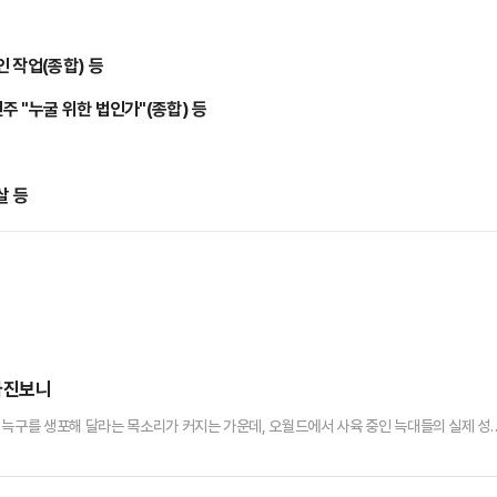
등
 작업(종합) 등
 "누굴 위한 법인가"(종합) 등
살 등
 사진보니
 늑구를 생포해 달라는 목소리가 커지는 가운데, 오월드에서 사육 중인 늑대들의 실제 성
 블로그에는 '대한민국 유일무이! 늑대사파리_사라졌던 한국늑대를 복원하다'라는 제목으로
이 담겨 있다. 특히 담당 사육사에게 먹이를 받기 위해 얌전히 기다리는 모습부터 사육
포착돼 눈길을 끌었다.이 사진들은 최근 사회관계망서비스(SNS)를 통…