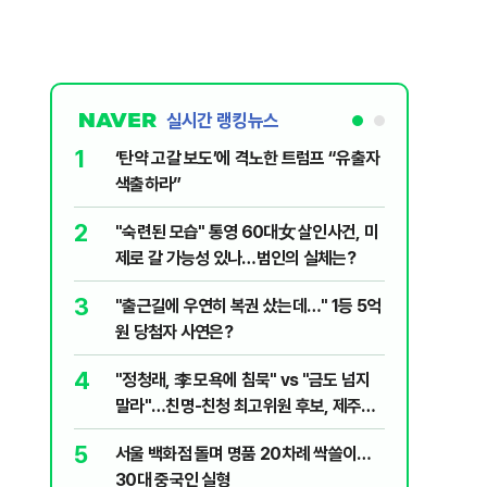
실시간 랭킹뉴스
1
6
‘탄약 고갈 보도’에 격노한 트럼프 “유출자
李, '2
색출하라”
'청년 지
2
7
"숙련된 모습" 통영 60대女 살인사건, 미
美 해상봉
제로 갈 가능성 있나…범인의 실체는?
그섬 1주
3
8
"출근길에 우연히 복권 샀는데…" 1등 5억
신동엽의 
원 당첨자 사연은?
‘대중적 편
4
9
"정청래, 李 모욕에 침묵" vs "금도 넘지
최악의 
말라"…친명-친청 최고위원 후보, 제주서
낮 최고 
격돌
5
10
서울 백화점 돌며 명품 20차례 싹쓸이…
"우리가 
30대 중국인 실형
다" 허지