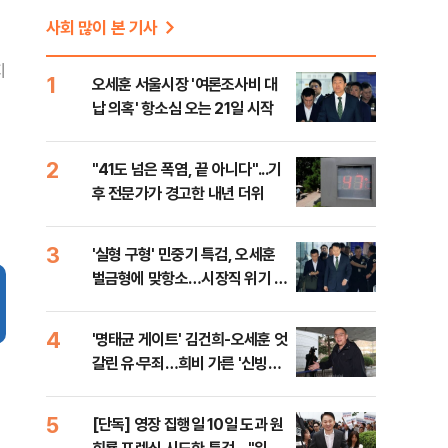
사회 많이 본 기사
지
1
오세훈 서울시장 '여론조사비 대
납 의혹' 항소심 오는 21일 시작
2
"41도 넘은 폭염, 끝 아니다"...기
후 전문가가 경고한 내년 더위
3
'실형 구형' 민중기 특검, 오세훈
벌금형에 맞항소…시장직 위기 2
심행
4
'명태균 게이트' 김건희-오세훈 엇
갈린 유·무죄…희비 가른 '신빙성'
판단
5
[단독] 영장 집행일 10일 도과 원