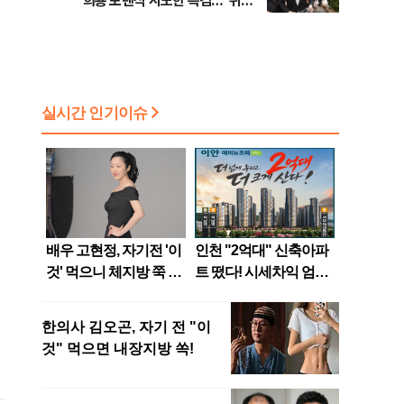
희룡 포렌식 시도한 특검…"위법
증거 수집" 지적