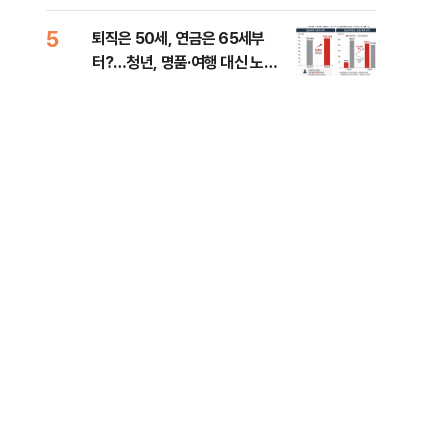
낮춰야"
계 
5
10
퇴직은 50세, 연금은 65세부
SK
터?…청년, 명품·여행 대신 노후
마켓
준비 [Now 2.30]