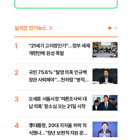
실시간 인기뉴스
1
6
“21세기 고려장인가”…정부 세제
업비
개편안에 원성 폭발
썸·
2
7
국민 75.6% "탈영 의혹 안규백
'달
장관 사퇴해야"…천하람 "병적기
버리
록 즉각 공개하라"
3
8
오세훈 서울시장 '여론조사비 대
[단
납 의혹' 항소심 오는 21일 시작
허,
4
9
李대통령, 20대 지지율 하락 의
李 
식했나…"청년 보편적 지원 문턱
만파