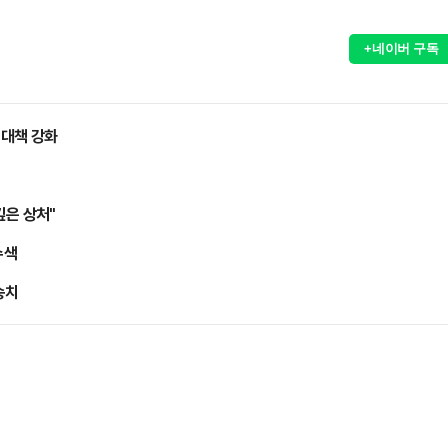
+네이버 구독
 대책 강화
깊은 상처"
수색
송치