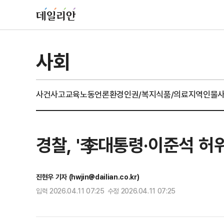
사회
사건사고
교육
노동
언론
환경
인권/복지
식품/의료
지역
인물
경찰, '李대통령·이준석 허
진현우 기자 (hwjin@dailian.co.kr)
입력 2026.04.11 07:25 수정 2026.04.11 07:25