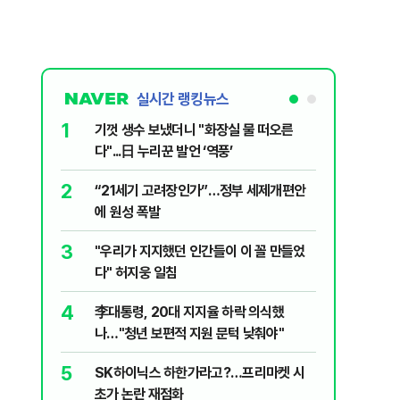
실시간 랭킹뉴스
1
6
기껏 생수 보냈더니 "화장실 물 떠오른
오세훈 “
다"...日 누리꾼 발언 ‘역풍’
근본적 문
2
7
“21세기 고려장인가”…정부 세제개편안
'달달하네
에 원성 폭발
수료' 2
3
8
"우리가 지지했던 인간들이 이 꼴 만들었
2030은
다" 허지웅 일침
줄 알았나
리 헬스]
4
9
李대통령, 20대 지지율 하락 의식했
‘풀옵션 
나…"청년 보편적 지원 문턱 낮춰야"
날 1만대
5
10
SK하이닉스 하한가라고?…프리마켓 시
'화장실서
초가 논란 재점화
기하던 男