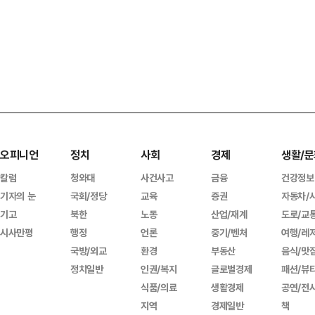
오피니언
정치
사회
경제
생활/문
칼럼
청와대
사건사고
금융
건강정보
기자의 눈
국회/정당
교육
증권
자동차/
기고
북한
노동
산업/재계
도로/교
시사만평
행정
언론
중기/벤처
여행/레
국방/외교
환경
부동산
음식/맛
정치일반
인권/복지
글로벌경제
패션/뷰
식품/의료
생활경제
공연/전
지역
경제일반
책