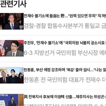
관련기사
전재수 불기소에 들끓는 野…"권력 있으면 무죄" 직격
검찰·경찰 합동수사본부가 통일교 금
당 부산시장 후보를 불기소 처분하자
아냈다.장동혁 국민의힘 대표는 10
주진우, '전재수 불기소'에 "국회의원 뇌물죄 공소시효
6·3 지방선거 국민의힘 부산시장 
(김태훈) 합동수사본부장이 전 후보
수사본부가 통일교 금품 수수 의혹을
"아예 정권이 나서서 꽃길을 깔아주고
소 처분하자 "뇌물은 국가·국민에 
한동훈, 부산 애정 강조하며 '북갑' 출마 암시…"나는 
어처구니 없는 일이 벌어져서 긴급최
한동훈 전 국민의힘 대표가 전재수 
물죄 공소시효 폐지 법안을 대표 발
결정되자마자 합수본이 통일교 뇌물 
로 보궐선거가 예상되는 부산 북구갑
페이스북에 "합수본이 '전재수 의원
다.이어 "합수본 발표에 따…
"부산에 대한 애정이 깊고, 부산과 
與 전북지사 후보에 이원택 선출…제주지사는 위성곤·
3000만원을 넘는 것은 입증되지 않