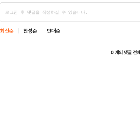
최신순
찬성순
반대순
0 개의 댓글 전