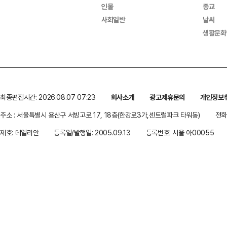
인물
종교
사회일반
날씨
생활문화
최종편집시간: 2026.08.07 07:23
회사소개
광고제휴문의
개인정보
주소 : 서울특별시 용산구 서빙고로 17, 18층(한강로3가,센트럴파크 타워동)
전화 
제호: 데일리안
등록일/발행일: 2005.09.13
등록번호: 서울 아00055