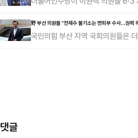
더불어민주당이 이원택 의원을 6·3
다"고 밝혔다.한동훈 전 대표는 10
"이런 엉터리 짜 맞추기 수사 결과에
정했다.소병훈 민주당 중앙당 선관위
않은 상황에서 정치인이 입장을 지
의원은 "전 의원…
당원존에서 전북특별자치도(본경선) 
野 부산 의원들 "전재수 불기소는 면죄부 수사…권력 
않다"고 전제하면서도, 향후 결단 가
국민의힘 부산 지역 국회의원들은 
다.소 위원장은 "이번 전북지사 본
은 곧 말할 기회가 있지 않겠느냐"며 
재수 의원의 정치자금법 위반 혐의에
2인 경선 지역으로 최고득표자가 최
음'이다. 어차…
을 내린 것을 두고 "이재명 정부에
주당 전북지사 경선은 '돈 봉투 의혹
에 어떻게 무너질 수 있는지를 적나
도 탈락으로 현역 국회의원인 안호영,
고 나섰다.조경태·김도읍 의원 등 국
'식사비 대납 의혹'…
에서 기자회견을 열고 "참담하고 무거
과에 대한 비판 수위를 높였다. 이들
자, 국가 수사기관이 권…
댓글