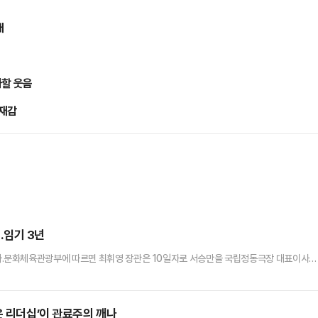
개
사할 웃음
존재감
…임기 3년
.문화체육관광부에 따르면 최휘영 장관은 10일자로 서승만을 국립정동극장 대표이사에
 1989년 제3회 MBC '개그콘테스트'를 통해 코미디언으로 데뷔했다.마당놀이 '온달아
했으며, 극단 상상나눔 대표, 소극장 상상나눔씨어터 대표,행정안전부 홍보대사 등을 역임하기
제작·공연과 국내외 교류를 위해 1997년 설립한 재단법인이다.
은 리더십’이 관료주의 깨나