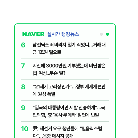
실시간 랭킹뉴스
6
신과 압수수
삼전닉스 레버리지 열기 식었나…거래대
금 1조원 밑으로
7
 의식했
지진에 3000만원 기부했는데 비난받은
낮춰야"
日 여성...무슨 일?
8
체 밸류체인
“21세기 고려장인가”…정부 세제개편안
에 원성 폭발
9
 떠오른
"일국의 대통령이면 제발 진중하게"…국
민의힘, 李 '육사 쿠데타' 발언에 반발
10
리마켓 시
尹, 재선거 요구 청년들에 "믿음직스럽
다"…옥중 메시지 공개