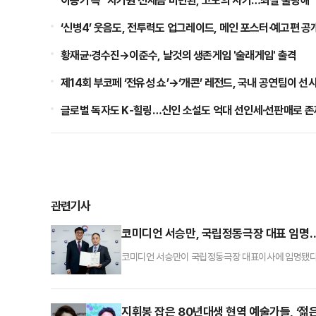
이승기 측 "차가원 전세금 미반환, 고도의 사기…죄질 불량해"
‘신병4’ 웃음도, 전투력도 업그레이드, 메인 포스터·예고편 공
황재균·경수진→이준수, 날것의 생존게임 '술래게임' 출격
제14회 부코페 ‘전유성 쇼’→‘개콘’ 레전드, 국내 공연팀이 선
글로벌 독자도 K-힐링…신인 소설도 억대 선인세·선판매로 
관련기사
코미디언 서승만, 국립정동극장 대표 임명
코미디언 서승만이 국립정동극장 대표이사에 임명됐다
임명하고 임명장을 수여했다. 임기는 3년이다.서승만은
평강아', '뺑파전', 뮤지컬 '노노이야기' 등을 연출
도 했다.국립정동극장은 우리나라 전통공연 예술작품의 
지휘봉 잡은 80년대생 현역 예술가들, ‘젊