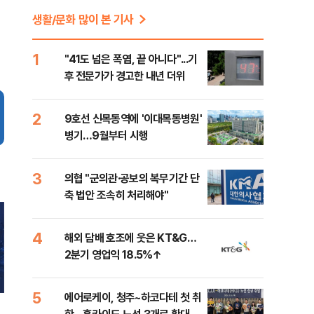
생활/문화 많이 본 기사
1
"41도 넘은 폭염, 끝 아니다"...기
후 전문가가 경고한 내년 더위
2
9호선 신목동역에 '이대목동병원'
병기…9월부터 시행
3
의협 "군의관·공보의 복무기간 단
축 법안 조속히 처리해야"
4
해외 담배 호조에 웃은 KT&G…
2분기 영업익 18.5%↑
5
에어로케이, 청주~하코다테 첫 취