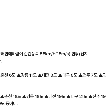
해안에바람이 순간풍속 55km/h(15m/s) 안팎(산지
.
춘천 6도 ▲강릉 11도 ▲대전 8도 ▲대구 8도 ▲전주 7도 ▲
▲춘천 18도 ▲강릉 18도 ▲대전 19도 ▲대구 21도 ▲전주 19
9도 등이다.