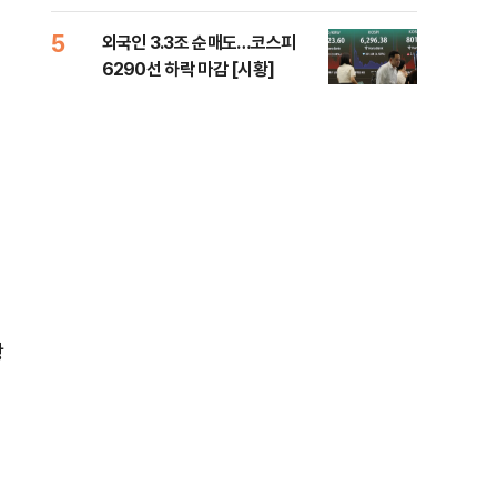
책 
5
10
외국인 3.3조 순매도…코스피
달 
6290선 하락 마감 [시황]
후 
광