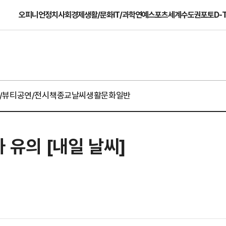
오피니언
정치
사회
경제
생활/문화
IT/과학
연예
스포츠
세계
수도권
포토
D-
/뷰티
공연/전시
책
종교
날씨
생활문화일반
유의 [내일 날씨]