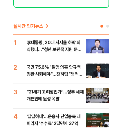
실시간 인기뉴스
1
6
李대통령, 20대 지지율 하락 의
오세
식했나…"청년 보편적 지원 문턱
납 
낮춰야"
2
7
국민 75.6% "탈영 의혹 안규백
[코
장관 사퇴해야"…천하람 "병적기
인 
록 즉각 공개하라"
3
8
“21세기 고려장인가”…정부 세제
SK
개편안에 원성 폭발
마켓
4
9
'달달하네'…운용사 단일종목 레
재난
버리지 '수수료' 2달만에 37억
속 