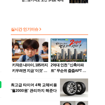
항…홋카이도 노선 3개로 확대