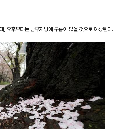
운데, 오후부터는 남부지방에 구름이 많을 것으로 예상된다.
1
[속보] 종합특검, 대검 정보통
색…심우정 '내란 가담' 관련
2
李대통령, 20대 지지율 하락
나…"청년 보편적 지원 문턱 
3
삼전닉스 올인은 금물…“반도
분산 필요”
4
기껏 생수 보냈더니 "화장실 물
다"...日 누리꾼 발언 ‘역풍’
5
SK하이닉스 하한가라고?…프
초가 논란 재점화