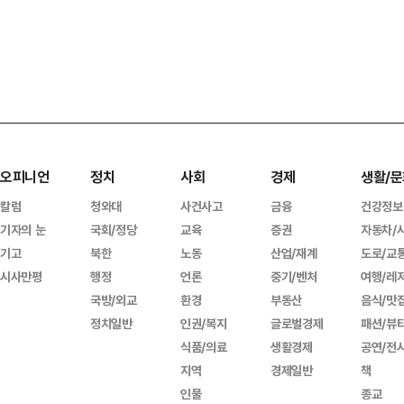
오피니언
정치
사회
경제
생활/문
칼럼
청와대
사건사고
금융
건강정보
기자의 눈
국회/정당
교육
증권
자동차/
기고
북한
노동
산업/재계
도로/교
시사만평
행정
언론
중기/벤처
여행/레
국방/외교
환경
부동산
음식/맛
정치일반
인권/복지
글로벌경제
패션/뷰
식품/의료
생활경제
공연/전
지역
경제일반
책
인물
종교