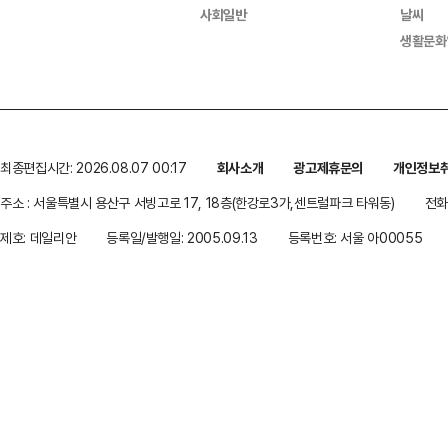
사회일반
날씨
생활문화
최종편집시간: 2026.08.07 00:17
회사소개
광고제휴문의
개인정보
주소 : 서울특별시 용산구 서빙고로 17, 18층(한강로3가,센트럴파크 타워동)
전화 
제호: 데일리안
등록일/발행일: 2005.09.13
등록번호: 서울 아00055