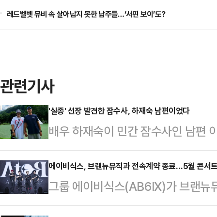
레드벨벳 뮤비 속 살아남지 못한 남주들…‘서핀 보이’도?
관련기사
'실종' 선장 발견한 잠수사, 하재숙 남편이었다
배우 하재숙이 민간 잠수사인 남편 
을 발견했다는 사실을 전해 눈길을 
망서비스(SNS)를 통해 "며칠 전 
에이비식스, 브랜뉴뮤직과 전속계약 종료…5월 콘서트
그룹 에이비식스(AB6IX)가 브랜
발견해 잘 모시고 나왔다"고 알린 뒤
뮤직은 10일 공식 입장을 통해 “20
라며 애도했다.속초해양경찰서에 따르