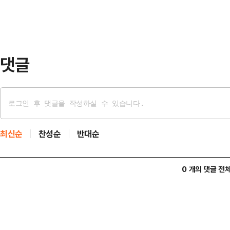
연관성이 없다는 점을 확인했다"면서
가족으로서 더욱 신중하게 행동했어야
다.이어 "향후 절차적으로…
댓글
최신순
찬성순
반대순
0 개의 댓글 전