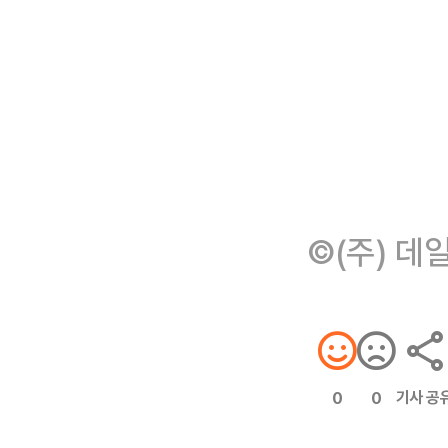
©(주) 데
기사 공
0
0