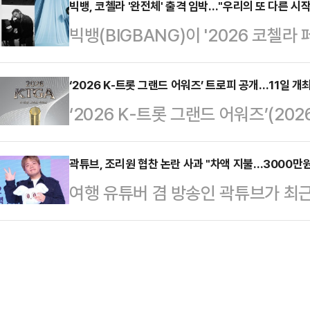
온 에이비식스의 전속계약이 5월 2
빅뱅, 코첼라 '완전체' 출격 임박…"우리의 또 다른 시
난 7일 대포항 동쪽 1.5km 해상에
빅뱅(BIGBANG)이 '2026 코첼라
식스의 단체 활동은 멤버들과의 충분한
경은 선내에 있던 선원 1명은 구조했
벌 투어의 본격적인 예열에 돌입한다.
‘2026 에이비식스 콘서트 ‘식스 투 세븐
이었다.이후…
간) 미국 캘리포니아 인디오에서 열리
‘2026 K-트롯 그랜드 어워즈’ 트로피 공개…11일 개
TO SEVEN’)을 끝으로 잠시 휴식
‘2026 K-트롯 그랜드 어워즈’(202
첼라 밸리 뮤직 앤드 아츠 페스티벌'(Coac
계약 관련 논의는 이어가고 있다고 설
일 공식 트로피를 공개했다.이번에 
Festival, 이하 '코첼라')의 대형
은 육각형 형태의 디자인으로 만들어
곽튜브, 조리원 협찬 논란 사과 "차액 지불…3000만원
Theatre)에 올라 약 60분간 공
여행 유튜버 겸 방송인 곽튜브가 최
트로피는 그 자체로 아티스트의 땀과 
만큼, 완전체 빅뱅의 귀환을 향한 글
사과했다.10일 곽튜브는 자신의 유
급 라인업과 공정한 심사를 통해 선
이용과 관련해 불거진 논란으로 심려
함께해 달라”고 전했다.앞서 공개된 
재했다.그는 "배우자가 공무원 신분
민, 마이진, 민수현, 박군, 박서진, 박
구했고, 해당 협찬이 저와 조리원 