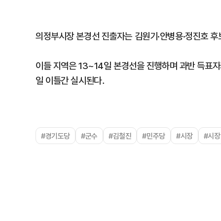
의정부시장 본경선 진출자는 김원기·안병용·정진호 후보
이들 지역은 13~14일 본경선을 진행하며 과반 득표자가
일 이틀간 실시된다．
#경기도당
#군수
#김철진
#민주당
#시장
#시