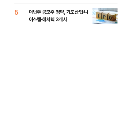
5
10
이번주 공모주 청약, 기도산업·니
정청
어스랩·해치텍 3개사
판"
민석