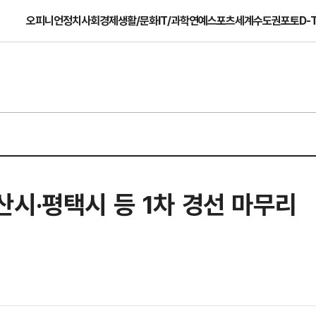
오피니언
정치
사회
경제
생활/문화
IT/과학
연예
스포츠
세계
수도권
포토
D-
시·평택시 등 1차 경선 마무리