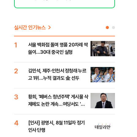
실시간 인기뉴스
1
6
서울 백화점 돌며 명품 20차례 싹
李,
쓸이…30대 중국인 실형
국민
李 
2
7
김민석, 제주·인천서 정청래 누르
헤그
고 1위…누적 결과도 金 선두
60
구
3
8
황희, '폐버스 청년주택' 게시물 삭
"정
제에도 논란 계속…여당서도 '내
도 
로남불' 비판
원 
4
9
[인사] 광명시, 8월 11일자 정기
폭염
인사 단행
누적