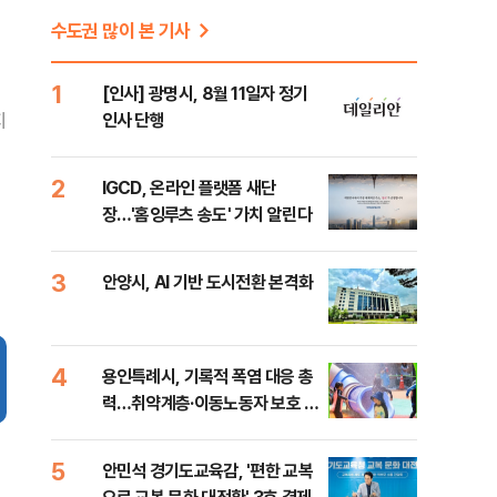
수도권 많이 본 기사
1
[인사] 광명시, 8월 11일자 정기
지
인사 단행
2
IGCD, 온라인 플랫폼 새단
장…'홈잉루츠 송도' 가치 알린다
3
안양시, AI 기반 도시전환 본격화
4
용인특례시, 기록적 폭염 대응 총
력…취약계층·이동노동자 보호 강
화
5
안민석 경기도교육감, '편한 교복