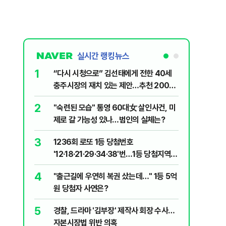
실시간 랭킹뉴스
1
6
“다시 시청으로” 김선태에게 전한 40세
김민석, 
충주시장의 재치 있는 제안…추천 2000
누적 결과
개
2
7
"숙련된 모습" 통영 60대女 살인사건, 미
"정청래,
제로 갈 가능성 있나…범인의 실체는?
말라"…친
격돌
3
8
1236회 로또 1등 당첨번호
최악의 
'12·18·21·29·34·38'번…1등 당첨지역
낮 최고 
어디?
4
9
"출근길에 우연히 복권 샀는데…" 1등 5억
‘탄약 고
원 당첨자 사연은?
색출하라
5
10
경찰, 드라마 '김부장' 제작사 회장 수사…
장애인 밀
자본시장법 위반 의혹
심도 실형