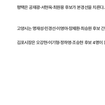
평택은 공재광·서현옥·최원용 후보가 본경선을 치른다.
고양시는 명재성·민경선·이영아·장제환·최승원 후보 간
김포시장은 오강현·이기형·정하영·조승현 후보 4명이 