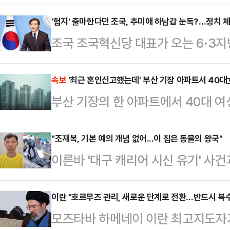
다.28일 소방 당국에 따르면, 전날 
건물 옥상에서 "남학생이 뛰어내렸다
'험지' 출마한다던 조국, 추미애 하남갑 눈독?…정치 
조국 조국혁신당 대표가 오는 6·3
한 소방 당국은 A군을 병원으로 옮겼
'험지' 출마 의지를 밝힌 가운데 경
골절상을 입어 응급치료를 받았으며 
쏠리고 있다. 추미애 더불어민주당 
속보
'최근 혼인신고했는데' 부산 기장 아파트서 40대女
과 소방 당국은 정확한 경위를 조사 
부산 기장의 한 아파트에서 40대 여
될 예정인 지역구를 겨냥한 발언으로
전 2시22분께 기장군의 한 아파트 
성이 구체화하는 분위기다.9일 정치권
채 발견됐다.남성을 살해한 것으로 
"조재복, 기본 예의 개념 없어...이 집은 동물의 왕국"
국립3·15민주묘지를 참배한 뒤 재보
이른바 '대구 캐리어 시신 유기' 사
다. 부부는 최근 혼인신고를 한 것
하지 않겠다"며 "특정 지역의 갇혀 
로 사건을 봐서는 안된다"고 강조했다
조사하고 있다.
험지 출마 의지…
성 순천향대 경찰행정학과 교수는 장
이란 "호르무즈 관리, 새로운 단계로 전환…반드시 복수
모즈타바 하메네이 이란 최고지도자
하천에 유기한 조재복(26)에 대해 