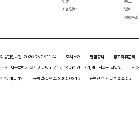
인물
종교
사회일반
날씨
생활문화
최종편집시간: 2026.08.08 11:24
회사소개
편집규약
광고제휴문의
주소 : 서울특별시 용산구 서빙고로 17, 18층(한강로3가,센트럴파크 타워동)
전화 
제호: 데일리안
등록일/발행일: 2005.09.13
등록번호: 서울 아00055