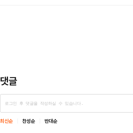
로 전환하겠다고 밝혔다.로이터통신에
의 개념이 없었던 것 같다"며 "일반
명을 통해 “이란은 전쟁을 추구하지 
위가 아래지만, 이 가정에서는 힘이 
“적과의 협상 중에도 국민은 거리에
'동물의 왕국'과 같은 관계였을 것"
다.새로운 단계는 전면 봉쇄라는 극
다'…
독하에 통행이 이뤄지는 ‘통제형 개방
회는 이미 호르무즈 해협 통과에 대한
기에는 미국과 이스라엘…
댓글
최신순
찬성순
반대순