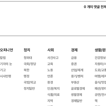
0 개의 댓글 전
오피니언
정치
사회
경제
생활/문
칼럼
청와대
사건사고
금융
건강정보
기자의 눈
국회/정당
교육
증권
자동차/
기고
북한
노동
산업/재계
도로/교
시사만평
행정
언론
중기/벤처
여행/레
국방/외교
환경
부동산
음식/맛
정치일반
인권/복지
글로벌경제
패션/뷰
식품/의료
생활경제
공연/전
지역
경제일반
책