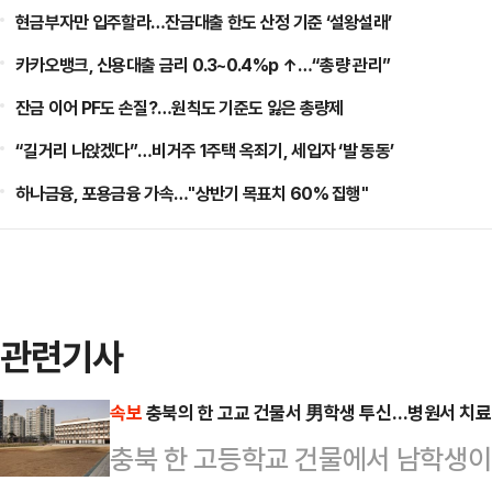
현금부자만 입주할라…잔금대출 한도 산정 기준 ‘설왕설래’
카카오뱅크, 신용대출 금리 0.3~0.4%p ↑…“총량 관리”
잔금 이어 PF도 손질?…원칙도 기준도 잃은 총량제
“길거리 나앉겠다”…비거주 1주택 옥죄기, 세입자 ‘발 동동’
하나금융, 포용금융 가속…"상반기 목표치 60% 집행"
관련기사
속보
충북의 한 고교 건물서 男학생 투신…병원서 치료
충북 한 고등학교 건물에서 남학생이