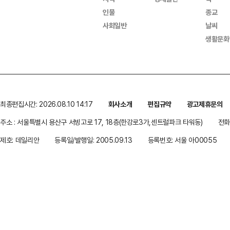
인물
종교
사회일반
날씨
생활문화
최종편집시간: 2026.08.10 14:17
회사소개
편집규약
광고제휴문의
주소 : 서울특별시 용산구 서빙고로 17, 18층(한강로3가,센트럴파크 타워동)
전화 
제호: 데일리안
등록일/발행일: 2005.09.13
등록번호: 서울 아00055