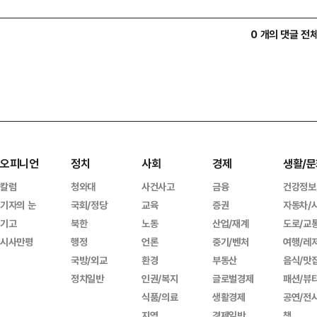
0 개의 댓글 전
오피니언
정치
사회
경제
생활/문
칼럼
청와대
사건사고
금융
건강정보
기자의 눈
국회/정당
교육
증권
자동차/
기고
북한
노동
산업/재계
도로/교
시사만평
행정
언론
중기/벤처
여행/레
국방/외교
환경
부동산
음식/맛
정치일반
인권/복지
글로벌경제
패션/뷰
식품/의료
생활경제
공연/전
지역
경제일반
책