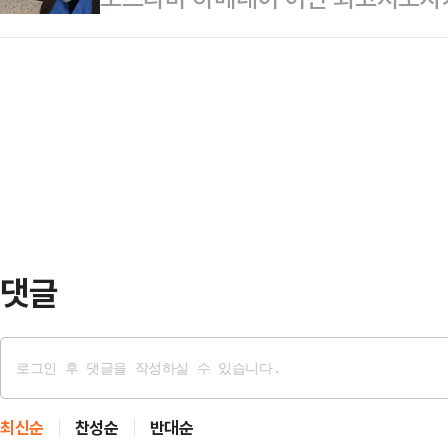
하천에 유기한 조재복(26)에 대해 
로 전환하겠다고 밝혔다.로이터통신에
의 개념이 없었던 것 같다"며 "일반
명을 통해 “이란은 전쟁을 추구하지 
위가 아래지만, 이 가정에서는 힘이 
“적과의 협상 중에도 국민은 거리에
'동물의 왕국'과 같은 관계였을 것"
다.새로운 단계는 전면 봉쇄라는 극
다'…
독하에 통행이 이뤄지는 ‘통제형 개방
회는 이미 호르무즈 해협 통과에 대한
기에는 미국과 이스라엘…
댓글
최신순
찬성순
반대순