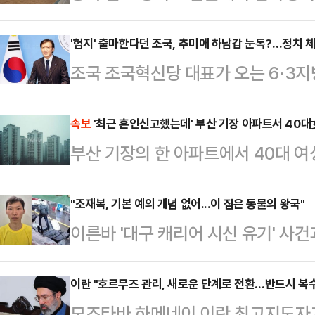
다.28일 소방 당국에 따르면, 전날 
건물 옥상에서 "남학생이 뛰어내렸다
'험지' 출마한다던 조국, 추미애 하남갑 눈독?…정치 
조국 조국혁신당 대표가 오는 6·3
한 소방 당국은 A군을 병원으로 옮겼
'험지' 출마 의지를 밝힌 가운데 경
골절상을 입어 응급치료를 받았으며 
쏠리고 있다. 추미애 더불어민주당 
속보
'최근 혼인신고했는데' 부산 기장 아파트서 40대女
과 소방 당국은 정확한 경위를 조사 
부산 기장의 한 아파트에서 40대 여
될 예정인 지역구를 겨냥한 발언으로
전 2시22분께 기장군의 한 아파트 
성이 구체화하는 분위기다.9일 정치권
채 발견됐다.남성을 살해한 것으로 
"조재복, 기본 예의 개념 없어...이 집은 동물의 왕국"
국립3·15민주묘지를 참배한 뒤 재보
이른바 '대구 캐리어 시신 유기' 사
다. 부부는 최근 혼인신고를 한 것
하지 않겠다"며 "특정 지역의 갇혀 
로 사건을 봐서는 안된다"고 강조했다
조사하고 있다.
험지 출마 의지…
성 순천향대 경찰행정학과 교수는 장
이란 "호르무즈 관리, 새로운 단계로 전환…반드시 복수
모즈타바 하메네이 이란 최고지도자