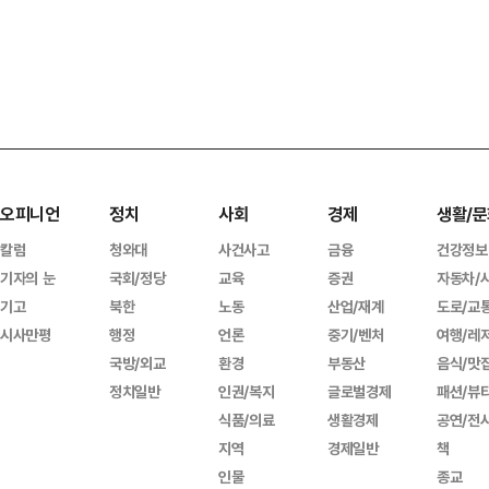
오피니언
정치
사회
경제
생활/문
칼럼
청와대
사건사고
금융
건강정보
기자의 눈
국회/정당
교육
증권
자동차/
기고
북한
노동
산업/재계
도로/교
시사만평
행정
언론
중기/벤처
여행/레
국방/외교
환경
부동산
음식/맛
정치일반
인권/복지
글로벌경제
패션/뷰
식품/의료
생활경제
공연/전
지역
경제일반
책
인물
종교