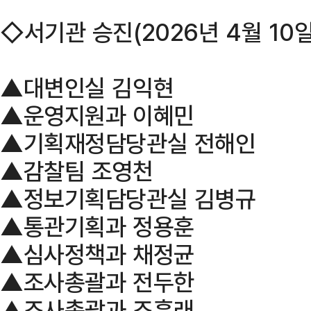
◇서기관 승진(2026년 4월 10
▲대변인실 김익현
▲운영지원과 이혜민
▲기획재정담당관실 전해인
▲감찰팀 조영천
▲정보기획담당관실 김병규
▲통관기획과 정용훈
▲심사정책과 채정균
▲조사총괄과 전두한
▲조사총괄과 조흥래