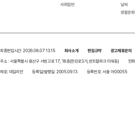
사회일반
날씨
생활문화
최종편집시간: 2026.08.07 13:15
회사소개
편집규약
광고제휴문의
주소 : 서울특별시 용산구 서빙고로 17, 18층(한강로3가,센트럴파크 타워동)
전화 
제호: 데일리안
등록일/발행일: 2005.09.13
등록번호: 서울 아00055