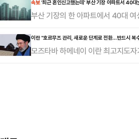
건물 옥상에서 "남학생이 뛰어내렸다
속보
'최근 혼인신고했는데' 부산 기장 아파트서 40대女
위가 아래지만, 이 가정에서는 힘이 
부산 기장의 한 아파트에서 40대 여
한 소방 당국은 A군을 병원으로 옮겼
'동물의 왕국'과 같은 관계였을 것"
전 2시22분께 기장군의 한 아파트 
골절상을 입어 응급치료를 받았으며 
다'…
채 발견됐다.남성을 살해한 것으로 
이란 "호르무즈 관리, 새로운 단계로 전환…반드시 복수
과 소방 당국은 정확한 경위를 조사 
모즈타바 하메네이 이란 최고지도자
다. 부부는 최근 혼인신고를 한 것
로 전환하겠다고 밝혔다.로이터통신에
조사하고 있다.
명을 통해 “이란은 전쟁을 추구하지 
“적과의 협상 중에도 국민은 거리에
다.새로운 단계는 전면 봉쇄라는 극
독하에 통행이 이뤄지는 ‘통제형 개방
회는 이미 호르무즈 해협 통과에 대한
기에는 미국과 이스라엘…