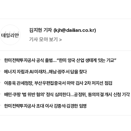
김지현 기자 (kjh@dailian.co.kr)
기사 모아 보기 >
한미전략투자공사 공식 출범…“한미 양국 산업 생태계 잇는 가교”
에너지 자립과 AI 미래차...해남·광주서 답을 찾다
이종욱 관세청장, 부산우편집중국서 마약 검사 2차 저지선 점검
배민·쿠팡 ‘법 위반 혐의’ 정식 심의한다…공정위, 동의의결 개시 신청 기각
한미전략투자공사 초대 이사 강종석·김경한 임명