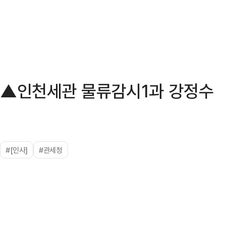
▲인천세관 물류감시1과 강정수
#[인사]
#관세청