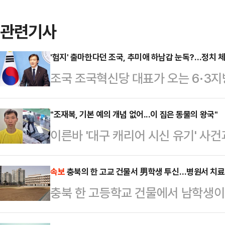
관련기사
'험지' 출마한다던 조국, 추미애 하남갑 눈독?…정치 
조국 조국혁신당 대표가 오는 6·3
'험지' 출마 의지를 밝힌 가운데 경
쏠리고 있다. 추미애 더불어민주당 
"조재복, 기본 예의 개념 없어...이 집은 동물의 왕국"
이른바 '대구 캐리어 시신 유기' 사
될 예정인 지역구를 겨냥한 발언으로
로 사건을 봐서는 안된다"고 강조했다
성이 구체화하는 분위기다.9일 정치권
성 순천향대 경찰행정학과 교수는 장
속보
충북의 한 고교 건물서 男학생 투신…병원서 치료
국립3·15민주묘지를 참배한 뒤 재보
충북 한 고등학교 건물에서 남학생이
하천에 유기한 조재복(26)에 대해 
하지 않겠다"며 "특정 지역의 갇혀 
다.28일 소방 당국에 따르면, 전날 
의 개념이 없었던 것 같다"며 "일반
험지 출마 의지…