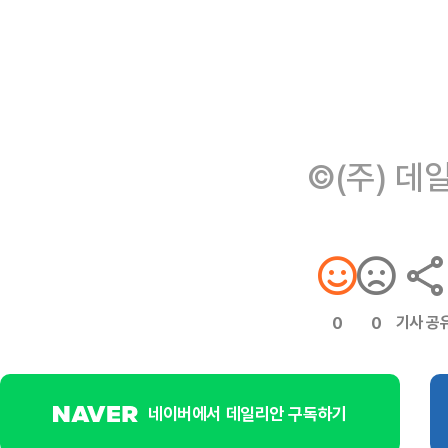
©(주) 데
기사 공
0
0
네이버에서 데일리안 구독하기