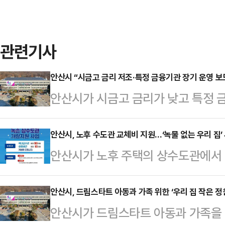
관련기사
안산시 “시금고 금리 저조·특정 금융기관 장기 운영 
안산시가 시금고 금리가 낮고 특정 
언론 보도와 SNS 주장에 대해 “사
“시금고 금리는 약정 시기와 방식, 
안산시, 노후 수도관 교체비 지원…‘녹물 없는 우리 집’
안산시가 노후 주택의 상수도관에서 
로, 단일 시점의 수치만으로 비교하는
수돗물 공급을 위해 ‘녹물 없는 우리
방자치단체는 지난해 12월 ‘지방회계
산시는 9일, 준공 후 20년 이상이 
안산시, 드림스타트 아동과 가족 위한 ‘우리 집 작은 정
개했다.이에 따라 경기도의 31개 시·군
안산시가 드림스타트 아동과 가족을 
운데 급수관 노후로 녹물 출수나 수압
기준 금리를 각각 공개했다.안산시의 