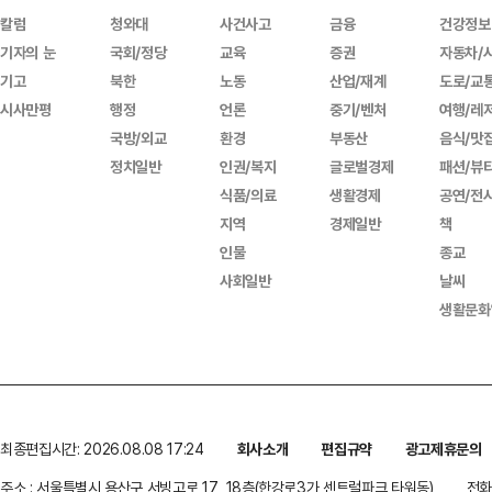
칼럼
청와대
사건사고
금융
건강정보
기자의 눈
국회/정당
교육
증권
자동차/
기고
북한
노동
산업/재계
도로/교
시사만평
행정
언론
중기/벤처
여행/레
국방/외교
환경
부동산
음식/맛
정치일반
인권/복지
글로벌경제
패션/뷰
식품/의료
생활경제
공연/전
지역
경제일반
책
인물
종교
사회일반
날씨
생활문화
최종편집시간: 2026.08.08 17:24
회사소개
편집규약
광고제휴문의
주소 : 서울특별시 용산구 서빙고로 17, 18층(한강로3가,센트럴파크 타워동)
전화 