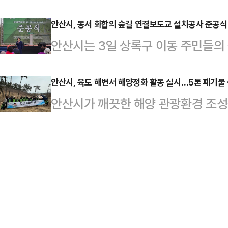
는 우리 집 작은 정원’을 운영하고 
를 대상으로 사업을 진행한다고 밝혔다
리…
지 3주간 주 2회 안산시 드림스타
안산시, 동서 화합의 숲길 연결보도교 설치공사 준공식
며, 옥내급수관 100세대와 공동주택
안산시는 3일 상록구 이동 주민들의 
지도 아래 참가자들은 식물을 활용한
예정이다.지원금은 세대별로 옥내급수
업’ 준공식을 개최했다고 밝혔다.이
창의력 향상, 가족 간 유대감 강화를
최대…
단절된 녹지를 연결하는 보도교가 완
안산시, 육도 해변서 해양정화 활동 실시…5톤 폐기물
는 아이들과 가족들이 직접 테라리움
안산시가 깨끗한 해양 관광환경 조성
여할 것으로 기대된다.이번 사업은 
하는 시간을 가졌다.한 참가자는 “
활동을 벌였다.안산시는 지난 1일 
간을 보도교 신설을 통해 연결함으로
도 잘 가꿔보겠다”고…
역 주민 등 20여 명이 참여한 가운데
기 위해 추진된 사업이다.이날 준공
활동을 진행했다고 3일 밝혔다.참여
롯, 이민근 시장과 시의회 관계자들
틱 폐기물과 폐어구 등 해양쓰레기 약
비했다.육도는 대부도에서 남서쪽으로
로, 천혜의 자연경관을 자랑하는 관