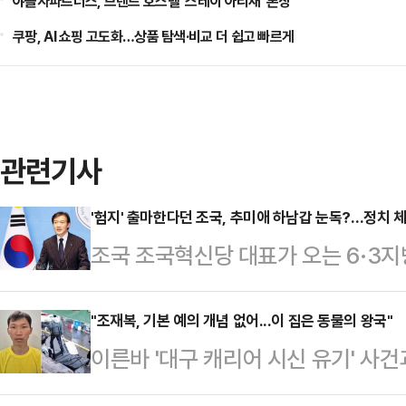
야놀자파트너스, 브랜드 호스텔 '스테이 아리재' 론칭
쿠팡, AI 쇼핑 고도화…상품 탐색·비교 더 쉽고 빠르게
관련기사
'험지' 출마한다던 조국, 추미애 하남갑 눈독?…정치 
조국 조국혁신당 대표가 오는 6·3
'험지' 출마 의지를 밝힌 가운데 경
쏠리고 있다. 추미애 더불어민주당 
"조재복, 기본 예의 개념 없어...이 집은 동물의 왕국"
이른바 '대구 캐리어 시신 유기' 사
될 예정인 지역구를 겨냥한 발언으로
로 사건을 봐서는 안된다"고 강조했다
성이 구체화하는 분위기다.9일 정치권