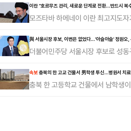
성 순천향대 경찰행정학과 교수는 장
이란 "호르무즈 관리, 새로운 단계로 전환…반드시 복수
국립3·15민주묘지를 참배한 뒤 재보
모즈타바 하메네이 이란 최고지도자
하천에 유기한 조재복(26)에 대해 
하지 않겠다"며 "특정 지역의 갇혀 
로 전환하겠다고 밝혔다.로이터통신에
의 개념이 없었던 것 같다"며 "일반
험지 출마 의지…
명을 통해 “이란은 전쟁을 추구하지 
與 서울시장 후보, 이변은 없었다…'아슬아슬' 정원오
위가 아래지만, 이 가정에서는 힘이 
더불어민주당 서울시장 후보로 성동
“적과의 협상 중에도 국민은 거리에
'동물의 왕국'과 같은 관계였을 것"
다. 경선 내내 여러 논란이 꼬리표
다.새로운 단계는 전면 봉쇄라는 극
다'…
미치지 못한 것으로 보인다. 민주당의 
속보
충북의 한 고교 건물서 男학생 투신…병원서 치료
독하에 통행이 이뤄지는 ‘통제형 개방
충북 한 고등학교 건물에서 남학생이
후보의 대세론이 유지될지 여부다. 
회는 이미 호르무즈 해협 통과에 대한
다.28일 소방 당국에 따르면, 전날 
수 있기 때문이다. 다만 국민의힘의 
기에는 미국과 이스라엘…
건물 옥상에서 "남학생이 뛰어내렸다
잡을 수 있다는 분석이 나온다.소병
한 소방 당국은 A군을 병원으로 옮겼
당사에서 브리핑을 통해 "본경선에서
골절상을 입어 응급치료를 받았으며 