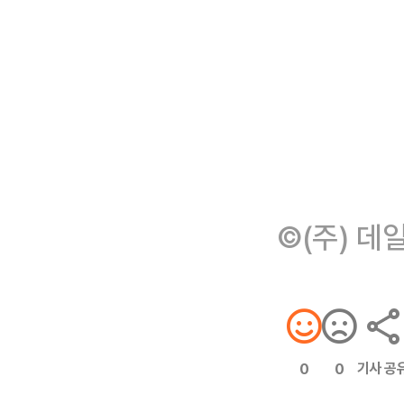
©(주) 데
기사 공
0
0