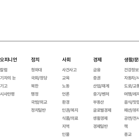
오피니언
정치
사회
경제
생활/문
칼럼
청와대
사건사고
금융
건강정보
기자의 눈
국회/정당
교육
증권
자동차/
기고
북한
노동
산업/재계
도로/교
시사만평
행정
언론
중기/벤처
여행/레
국방/외교
환경
부동산
음식/맛
정치일반
인권/복지
글로벌경제
패션/뷰
식품/의료
생활경제
공연/전
지역
경제일반
책
인물
종교