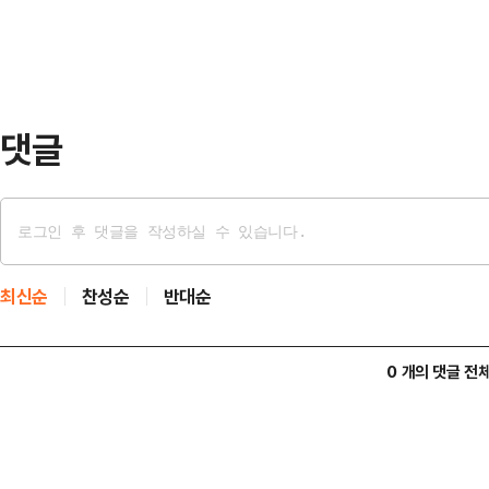
해 결선 없이 …
과 소방 당국은 정확한 경위를 조사 
댓글
최신순
찬성순
반대순
0 개의 댓글 전