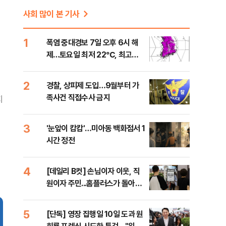
사회 많이 본 기사
1
폭염 중대경보 7일 오후 6시 해
제…토요일 최저 22℃, 최고
36℃
2
경찰, 상피제 도입…9월부터 가
족사건 직접수사 금지
지
3
'눈앞이 캄캄'…미아동 백화점서 1
시간 정전
4
[데일리 B컷] 손님이자 이웃, 직
원이자 주민...홈플러스가 돌아왔
다
5
[단독] 영장 집행일 10일 도과 원