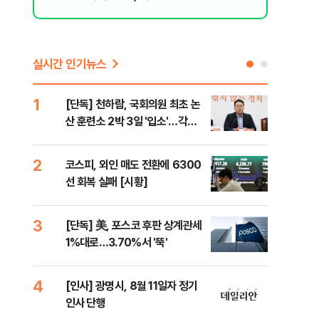
된 행위"
실시간 인기뉴스
1
6
[단독] 천하람, 국회의원 최초 논
'국
산 훈련소 2박 3일 '입소'…각개
에 
전투·야간행군 한다
2
7
코스피, 외인 매도 전환에 6300
박지
선 회복 실패 [시황]
령과
3
8
[단독] 美, 포스코 후판 상계관세
[단
1%대로…3.70%서 '뚝'
의'
외부
4
9
[인사] 광명시, 8월 11일자 정기
[현
인사 단행
중 