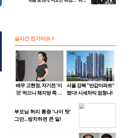
희룡 포렌식 시도한 특검…"위법
증거 수집" 지적