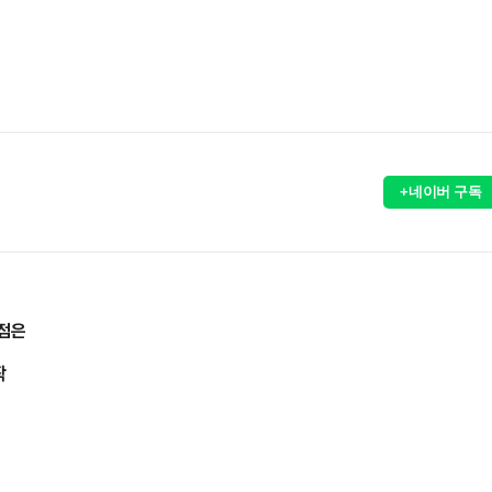
+네이버 구독
쟁점은
작