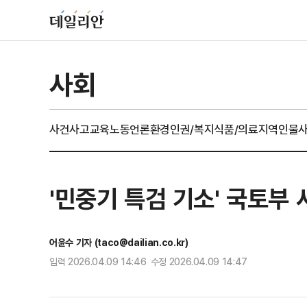
사회
사건사고
교육
노동
언론
환경
인권/복지
식품/의료
지역
인물
'민중기 특검 기소' 국토부
어윤수 기자 (taco@dailian.co.kr)
입력 2026.04.09 14:46 수정 2026.04.09 14:47