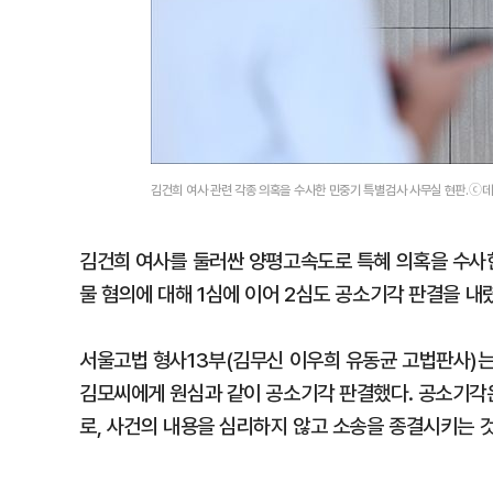
김건희 여사 관련 각종 의혹을 수사한 민중기 특별검사 사무실 현판.ⓒ
김건희 여사를 둘러싼 양평고속도로 특혜 의혹을 수사
물 혐의에 대해 1심에 이어 2심도 공소기각 판결을 내
서울고법 형사13부(김무신 이우희 유동균 고법판사)
김모씨에게 원심과 같이 공소기각 판결했다. 공소기각은
로, 사건의 내용을 심리하지 않고 소송을 종결시키는 