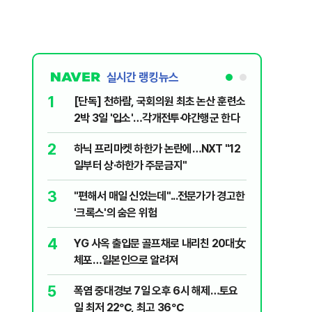
실시간 랭킹뉴스
1
6
[단독] 천하람, 국회의원 최초 논산 훈련소
송영길·김
2박 3일 '입소'…각개전투·야간행군 한다
법사위원들
2
7
하닉 프리마켓 하한가 논란에…NXT "12
"탕탕탕"
일부터 상·하한가 주문금지"
용의자 포
3
8
"편해서 매일 신었는데"...전문가가 경고한
전당대회 
'크록스'의 숨은 위험
만명 개
4
9
YG 사옥 출입문 골프채로 내리친 20대女
"우리가 
체포…일본인으로 알려져
다" 허지
5
10
폭염 중대경보 7일 오후 6시 해제…토요
[단독 인
일 최저 22℃, 최고 36℃
된 C교수