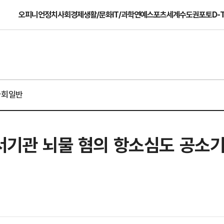
오피니언
정치
사회
경제
생활/문화
IT/과학
연예
스포츠
세계
수도권
포토
D-
사회일반
 서기관 뇌물 혐의 항소심도 공소