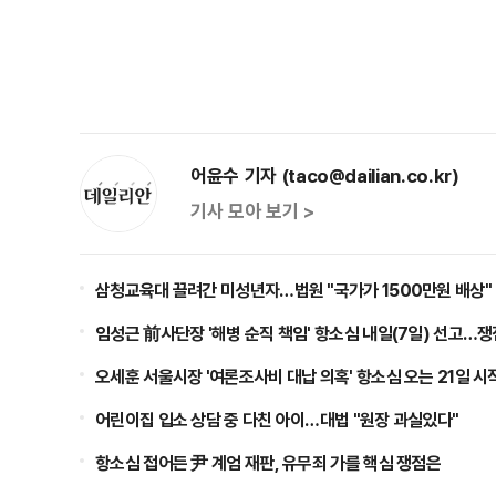
어윤수 기자 (taco@dailian.co.kr)
기사 모아 보기 >
삼청교육대 끌려간 미성년자…법원 "국가가 1500만원 배상"
임성근 前사단장 '해병 순직 책임' 항소심 내일(7일) 선고…
오세훈 서울시장 '여론조사비 대납 의혹' 항소심 오는 21일 시
어린이집 입소 상담 중 다친 아이…대법 "원장 과실있다"
항소심 접어든 尹 계엄 재판, 유무죄 가를 핵심 쟁점은