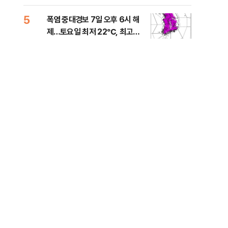
는 
5
10
폭염 중대경보 7일 오후 6시 해
與,
제…토요일 최저 22℃, 최고
스?
36℃
라"