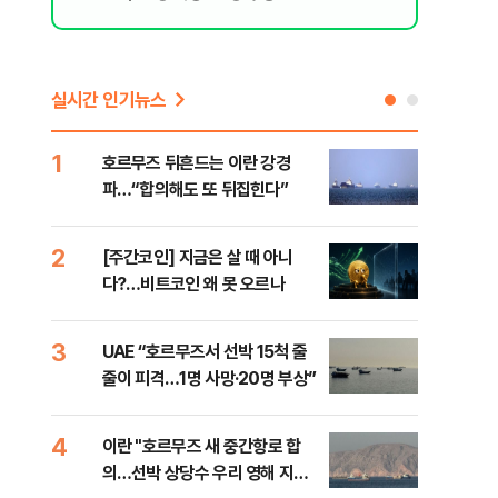
실시간 인기뉴스
1
6
호르무즈 뒤흔드는 이란 강경
‘3
파…“합의해도 또 뒤집힌다”
공기
2
7
[주간코인] 지금은 살 때 아니
‘탄
다?…비트코인 왜 못 오르나
“유
3
8
UAE “호르무즈서 선박 15척 줄
이란
줄이 피격…1명 사망·20명 부상”
호르
4
9
이란 "호르무즈 새 중간항로 합
입추
의…선박 상당수 우리 영해 지난
질환