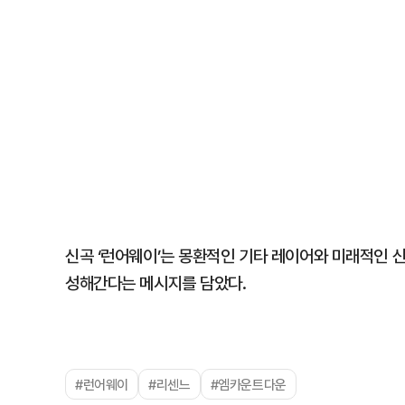
신곡 ‘런어웨이’는 몽환적인 기타 레이어와 미래적인 신스
성해간다는 메시지를 담았다.
#런어웨이
#리센느
#엠카운트다운