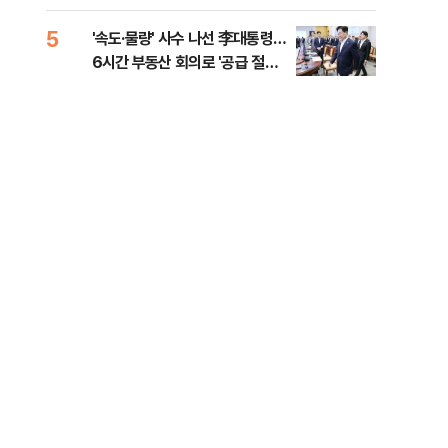
다"
5
10
'속도·물량' 사수 나선 李대통령…
[단
6시간 부동산 회의로 '공급 절벽'
1%
타개 총력전