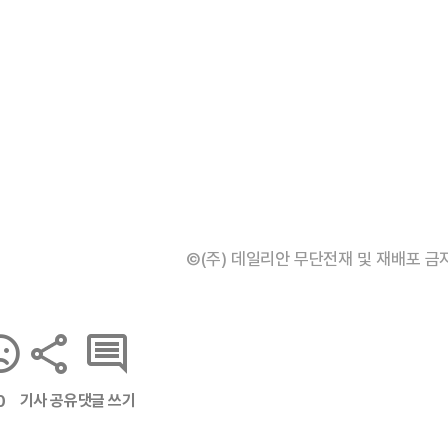
©(주) 데일리안 무단전재 및 재배포 금
기사 공유
댓글 쓰기
0