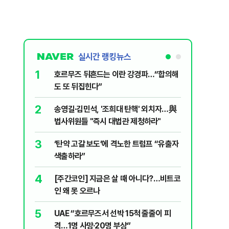
실시간 랭킹뉴스
1
6
호르무즈 뒤흔드는 이란 강경파…“합의해
입추 하루
도 또 뒤집힌다”
37도'…
있는 치료
2
7
송영길·김민석, '조희대 탄핵' 외치자…與
AI '쌀'
법사위원들 "즉시 대법관 제청하라"
8
지구촌 덮
3
‘탄약 고갈 보도’에 격노한 트럼프 “유출자
기도 끊
색출하라”
9
“우크라
4
[주간코인] 지금은 살 때 아니다?…비트코
정제유 3
인 왜 못 오르나
10
'속도·물
5
UAE “호르무즈서 선박 15척 줄줄이 피
부동산 회
격…1명 사망·20명 부상”