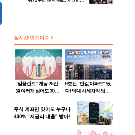
뷔 10주년 팬 이벤트…4인 완전
체 참석