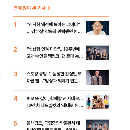
연예 많이 본 기사
1
“진지한 액션에 녹아든 코미디”
…‘김부장’ 감독의 완벽했던 완급
조절 [인터뷰]
2
“섭섭함 안겨 미안”…10주년에
고개 숙인 블랙핑크, 팬 홀대 논란
에 밝힌 심경
3
스토킹 공방 속 등장한 황정민 또
지
다른 팬…“망상과 억지가 만든 비
극”
4
따로 또 같이, 함께할 땐 제대로…
12년 차 레드벨벳의 '제대로 된'
컴백 [가요 뷰]
5
블랙핑크, 국립중앙박물관서 데