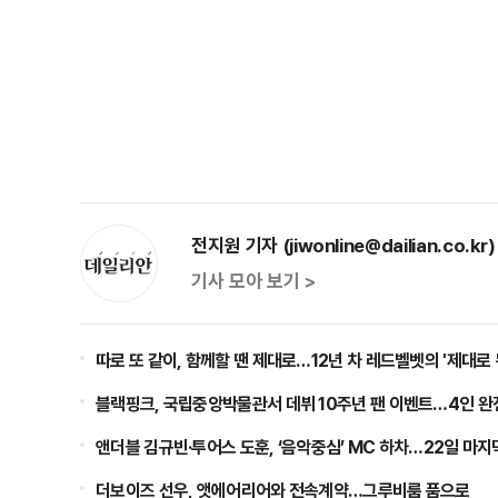
전지원 기자 (jiwonline@dailian.co.kr)
기사 모아 보기 >
따로 또 같이, 함께할 땐 제대로…12년 차 레드벨벳의 '제대로 
블랙핑크, 국립중앙박물관서 데뷔 10주년 팬 이벤트…4인 완
앤더블 김규빈·투어스 도훈, ‘음악중심’ MC 하차…22일 마지
더보이즈 선우, 앳에어리어와 전속계약…그루비룸 품으로