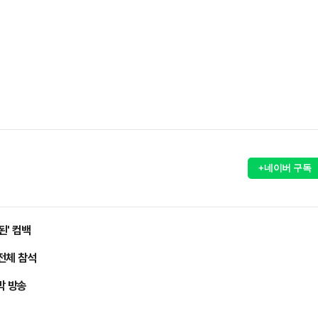
+네이버 구독
된' 컴백
전체 참석
막 방송