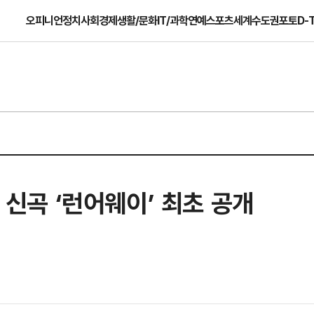
오피니언
정치
사회
경제
생활/문화
IT/과학
연예
스포츠
세계
수도권
포토
D-
서 신곡 ‘런어웨이’ 최초 공개