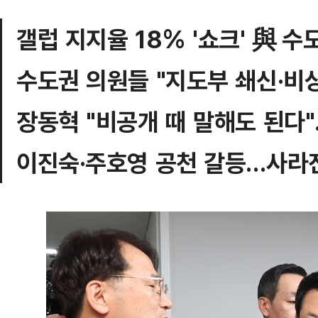
갤럽 지지율 18% '쇼크' 與 수
수도권 의원들 "지도부 쇄신·비
장동혁 "비공개 때 말해도 된다
이진숙·주호영 공천 갈등…사라진