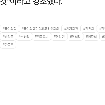
것"이라고 강조했다.
#국민의힘
#국민의힘현장최고위원회의
#기자회견
#김건희
#김
#비상등
#수성갑
#위드후니
#윤상현
#윤석열
#이준석
#
#한동훈