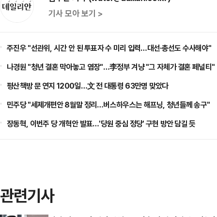
기사 모아 보기 >
주진우 "선관위, 시간 안 된 투표자 수 미리 입력…대선·총선도 수사해야"
나경원 "청년 결혼 막아놓고 염장"…李정부 겨냥 "그 자체가 결혼 페널티"
평산책방 문 연지 1200일…文 전 대통령 63만명 맞았다
민주당 "세제개편안 8월말 정리…버스하우스는 해프닝, 청년들께 송구"
장동혁, 이번주 당 개혁안 발표…'당원 중심 정당' 구현 방안 담길 듯
관련기사