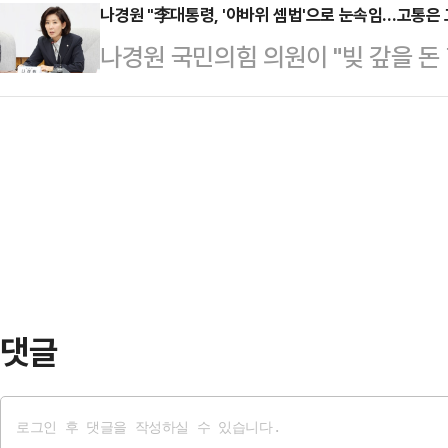
구했다.장동혁 대표는 6일 자신의 
나경원 "李대통령, '야바위 셈법'으로 눈속임…고통은 
실을 유포한 서 의원을 공직선거법
나경원 국민의힘 의원이 "빚 갚을 돈 
장 시절 '칸쿤 경유 출장'의 실체가 
손죄 등으로 민·형사 조치할 예정"이
조차 지적한다"며 "이번 정부의 추
국까지 비행기 타고 가는 더 빠른 길
런 근거가 없어 증인으로…
빚을 갚는 데 썼어야 할 돈(최소 51
했다"며 "공직자가 경유에만 2박 3
추가 발행'과 하등 다를 바가 없다"
다"라고 했다.이어 출장보고서의 부실
에 이재명 정부를 향해 "마이너스 
보고서에는 '평가…
는, 국민 앞에서는 '재정에 부담이 없
을 하는 것"이라고 비판했다.그는 "
'…
댓글