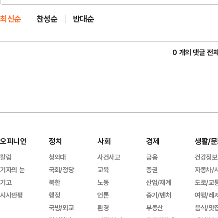
최신순
찬성순
반대순
0 개의 댓글 전
오피니언
정치
사회
경제
생활/문
칼럼
청와대
사건사고
금융
건강정보
기자의 눈
국회/정당
교육
증권
자동차/
기고
북한
노동
산업/재계
도로/교
시사만평
행정
언론
중기/벤처
여행/레
국방/외교
환경
부동산
음식/맛