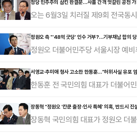
정당 민주주의 삼킨 판결문…사흘 간격 엇갈린 공천 가처
오는 6월3일 치러질 제9회 전국동
가처분 결정으로 요동치고 있다. 당
줄줄이 사법부 심판대에 오르면서 정
정원오 측 "'48억 굿당' 인수 거부?…기부채납 합의 
정원오 더불어민주당 서울시장 예비후
화, 사법의 정치화가 이제는 상수로
의 굿당(아기씨당) 신축에 대한 기
의힘 김영환 충북도지사 후보와 주호
수를 거부하고 있다는 의혹에 대해 
서영교·추미애 형사 고소한 한동훈…"허위사실 유포 엄
각각 법원에 효력정지 가처분을 제기
한동훈 전 국민의힘 대표가 더불어민
다"고 반박했다.정원오 후보 캠프 측은
사합의51부(권성수 수석부장판사)가
조작 기소 국정조사 특별위원회'와
과 무속인 측 사이에 굿당 기부채납과
기준에 대해 일관된 가…
의원과 국회 법제사법위원장을 지낸 
장동혁 "정원오 '칸쿤 출장·인사 특혜' 의혹, 반드시 진
여해 합의된 내용은 아니다"라고 밝혔
장동혁 국민의힘 대표가 정원오 더
동훈 전 대표 측은 6일 언론 공지를 
짓게 해놓고 인수 거부?…조합원들 "
청장 재임 시절 해외 출장 논란과 인
서 허위사실을 유포한 추 의원과 소
가 성동구청장 재임…