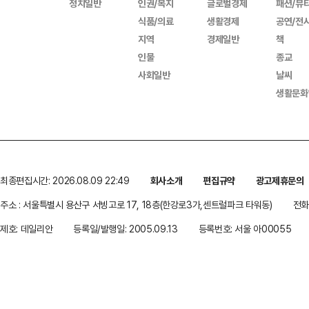
정치일반
인권/복지
글로벌경제
패션/뷰
식품/의료
생활경제
공연/전
지역
경제일반
책
인물
종교
사회일반
날씨
생활문화
최종편집시간: 2026.08.09 22:49
회사소개
편집규약
광고제휴문의
주소 : 서울특별시 용산구 서빙고로 17, 18층(한강로3가,센트럴파크 타워동)
전화 
제호: 데일리안
등록일/발행일: 2005.09.13
등록번호: 서울 아00055