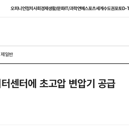
오피니언
정치
사회
경제
생활/문화
IT/과학
연예
스포츠
세계
수도권
포토
D-
경제일반
이터센터에 초고압 변압기 공급