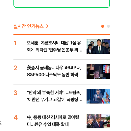
실시간 인기뉴스
1
6
오세훈 '여론조사비 대납' 1심 유
형소
죄에 회자된 '민주당 돈봉투 의
다…
혹'…왜?
2
7
美증시 급제동…다우 464P↓,
[단
S&P500·나스닥도 동반 하락
희룡
증거
3
8
"탄약 왜 부족한 거야"…트럼프,
美 
미
'이란전 무기고 고갈'에 국방장관
'출
질책
4
9
中, 중동 대신 러시아로 갈아탔
"오
초
다…원유 수입 대폭 확대
과정