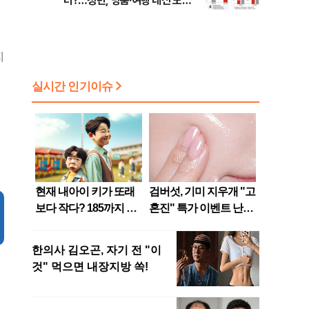
터?…청년, 명품·여행 대신 노후
준비 [Now 2.30]
지