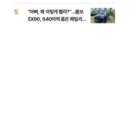
세제
5
10
"아빠, 왜 이렇게 빨라?"…볼보
병력
EX90, 640마력 품은 패밀리카
60
[시승기]
40