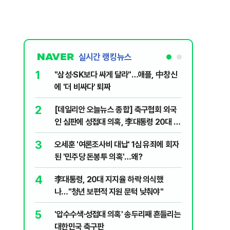
실시간 랭킹뉴스
1
6
"삼성·SK보다 싸게 달라"…애플, 中창신
2030은
에 '더 비싸다' 퇴짜
줄 알았나
리 헬스]
2
7
[데일리안 오늘뉴스 종합] 축구협회 외국
"캐리비
인 심판에 성접대 의혹, 李대통령 20대 지
다 달아나
지율 하락 의식했나, 삼전닉스 올인은 금
3
8
오세훈 '여론조사비 대납' 1심 유죄에 회자
"약만으론
물, SK하이닉스 프리마켓 시초가 논란 재
된 '민주당 돈봉투 의혹'…왜?
과학자의 
점화, 김민석 "과반 승리 가능성 99%" 등
4
9
李대통령, 20대 지지율 하락 의식했
레버리지 
나…"청년 보편적 지원 문턱 낮춰야"
지수로 
5
10
'압수수색·성접대 의혹' 송두리째 흔들리는
지진에 
대한민국 축구판
日 여성..