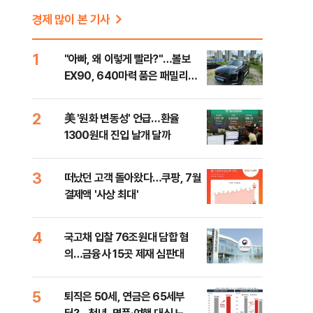
경제 많이 본 기사
1
"아빠, 왜 이렇게 빨라?"…볼보
EX90, 640마력 품은 패밀리카
[시승기]
2
美 '원화 변동성' 언급…환율
1300원대 진입 날개 달까
3
떠났던 고객 돌아왔다…쿠팡, 7월
결제액 '사상 최대'
4
국고채 입찰 76조원대 담합 혐
의…금융사 15곳 제재 심판대
5
퇴직은 50세, 연금은 65세부