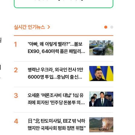
실시간 인기뉴스
일
1
6
"아빠, 왜 이렇게 빨라?"…볼보
"삼
EX90, 640마력 품은 패밀리카
中창
[시승기]
기
2
7
병력난 우크라, 외국인 전사 1만
보완
그
6000명 투입…중남미 출신
은 
40%
3
8
오세훈 '여론조사비 대납' 1심 유
[데
죄에 회자된 '민주당 돈봉투 의
회 
혹'…왜?
대통
나,
4
9
日 "北 탄도미사일, EEZ 밖 낙하
'경
이닉
했지만 국제사회 평화 정면 위협"
조준
점화