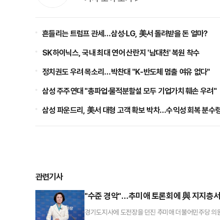
흔들리는 트럼프 관세…삼성·LG, 美서 돌려받을 돈 얼마?
SK하이닉스, 국내 최대 연어 산란지 '남대천' 복원 착수
정치권도 우려 목소리…박찬대 "K-반도체 멈출 여유 없다"
삼성 주주연대 "총파업·물적분할설 모두 기업가치 훼손 우려"
삼성 파운드리, 美서 대형 고객 확보 박차…수익성 회복 분수
관련기사
"수준 경악"…추미애 토론회에 與 지지층서
경기도지사에 도전장을 던진 추미애 더불어민주당 의원