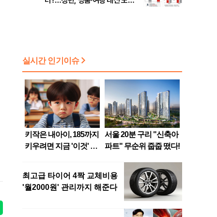
터?…청년, 명품·여행 대신 노후
준비 [Now 2.30]