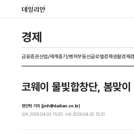
경제
금융
증권
산업/재계
중기/벤처
부동산
글로벌경제
생활경제
코웨이 물빛합창단, 봄맞이
정인혁 기자 (jinh@dailian.co.kr)
입력 2026.04.02 15:20 수정 2026.04.02 15:21