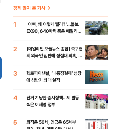
지
경제 많이 본 기사
1
"아빠, 왜 이렇게 빨라?"…볼보
EX90, 640마력 품은 패밀리카
[시승기]
2
[데일리안 오늘뉴스 종합] 축구협
회 외국인 심판에 성접대 의혹, 李
대통령 20대 지지율 하락 의식했
나, 삼전닉스 올인은 금물, SK하
3
헥토파이낸셜, ‘내통장결제’ 성장
이닉스 프리마켓 시초가 논란 재
에 상반기 최대 실적
점화, 김민석 "과반 승리 가능성
99%" 등
4
선거 겨냥한 증시정책…제 발등
찍은 이재명 정부
5
퇴직은 50세, 연금은 65세부