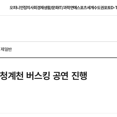
오피니언
정치
사회
경제
생활/문화
IT/과학
연예
스포츠
세계
수도권
포토
D-
경제일반
 청계천 버스킹 공연 진행