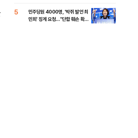
금폭
99
획
5
10
민주당원 4000명, '박쥐 발언 최
美,
말
민희' 징계 요청…"단합 훼손 확인
협에
해야"