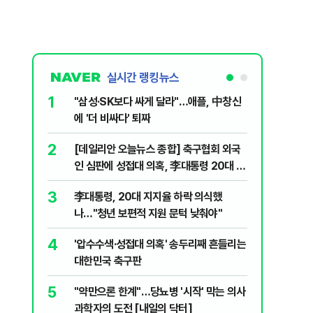
실시간 랭킹뉴스
1
6
"삼성·SK보다 싸게 달라"…애플, 中창신
오세훈 '
에 '더 비싸다' 퇴짜
된 '민주
2
7
[데일리안 오늘뉴스 종합] 축구협회 외국
지진에 
인 심판에 성접대 의혹, 李대통령 20대 지
日 여성..
지율 하락 의식했나, 삼전닉스 올인은 금
3
8
李대통령, 20대 지지율 하락 의식했
보완수사
물, SK하이닉스 프리마켓 시초가 논란 재
나…"청년 보편적 지원 문턱 낮춰야"
몫됐나
점화, 김민석 "과반 승리 가능성 99%" 등
4
9
'압수수색·성접대 의혹' 송두리째 흔들리는
레버리지 
대한민국 축구판
지수로 
5
10
"약만으론 한계"…당뇨병 '시작' 막는 의사
"솟구친 
과학자의 도전 [내일의 닥터]
유공장 화