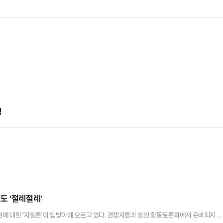
령
도 '절레절레'
에 대한 '자질론'이 입방아에 오르고 있다. 경쟁자들과 벌인 합동토론회에서 준비되지 않