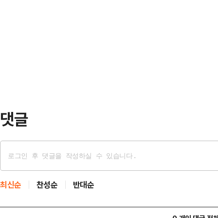
산운용사들이 미국 투자 비중 극대화
다.삼천당제약은 지난 20일부터 전날
하는 모양새다.특히 분산투자 필요성
있다.
로 한 만큼, 연금시장 서학개미들의
다.31일 금감원에 따르면, 지난해 말
년대비 55% 급증했다.TDF 순자산
달한다. 구체적…
댓글
최신순
찬성순
반대순