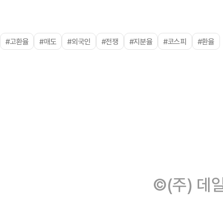
#고환율
#매도
#외국인
#전쟁
#지분율
#코스피
#환율
©(주) 데