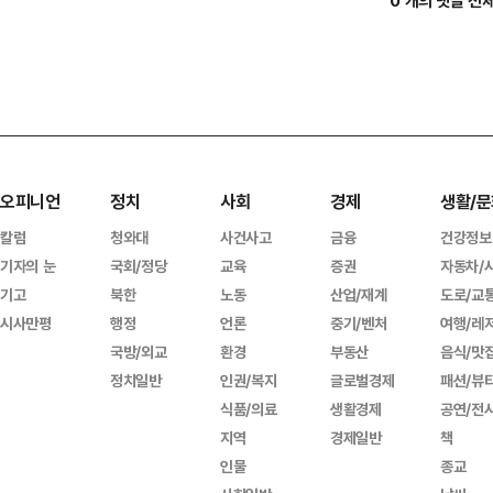
0 개의 댓글 전
오피니언
정치
사회
경제
생활/문
칼럼
청와대
사건사고
금융
건강정보
기자의 눈
국회/정당
교육
증권
자동차/
기고
북한
노동
산업/재계
도로/교
시사만평
행정
언론
중기/벤처
여행/레
국방/외교
환경
부동산
음식/맛
정치일반
인권/복지
글로벌경제
패션/뷰
식품/의료
생활경제
공연/전
지역
경제일반
책
인물
종교