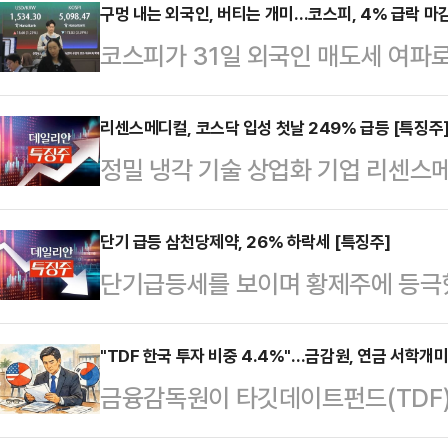
려해 도널드 트럼프 미국 대통령이 꽁
구멍 내는 외국인, 버티는 개미…코스피, 4% 급락 마감
코스피가 31일 외국인 매도세 여파
Always Chicken Out)' 트
면, 이날 코스피 지수는 전 거래일 대비
평가다.31일 한국거래소에 따르면, 
5052.46에 거래를 마쳤다. 지수는 
리센스메디컬, 코스닥 입성 첫날 249% 급등 [특징주
(2.97%) 내린 5277.30에 장
정밀 냉각 기술 상업화 기업 리센스메
5143.75로 출발했다.투자주체별로
(ETF)를 포함해 코스피 시장에서만
모가의 3배를 넘어섰다.31일 한국거
순매도했고, 개인과 기관이 각각 2조
…
리센스메디컬은 공모가(1만1000원) 
단기 급등 삼천당제약, 26% 하락세 [특징주]
강진혁 신한투자증권 선임연구원은 "
단기급등세를 보이며 황제주에 등극했
만8400원에 거래되고 있다. 개장 
이어졌다"고 말했다.코스피 시가총액 
락세를 보이고 있다.이날 오전 10시
리센스메디컬은 국내외 기관투자자 
적으…
대비 25.51% 내린 88만2000원
"TDF 한국 투자 비중 4.4%"…금감원, 연금 서학개미 
(9000~1만1000원) 상단인 1만
금융감독원이 타깃데이트펀드(TDF)
리기도 했다.경구용 당뇨 및 비만 치
여 기관(가격 미제시 포함)이 희망
걸었다.TDF는 은퇴 시점에 맞춰 자
에 단기급등세를 이어 온 만큼, 차
유확약 …