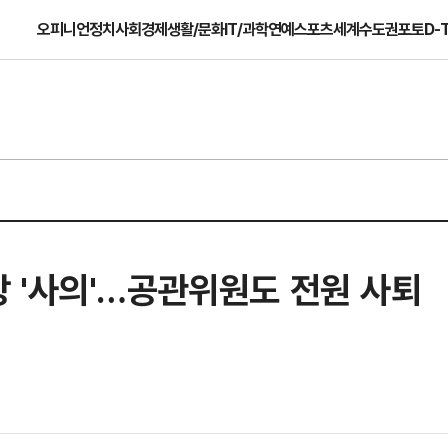
오피니언
정치
사회
경제
생활/문화
IT/과학
연예
스포츠
세계
수도권
포토
D-
 '사의'…공관위원도 전원 사퇴