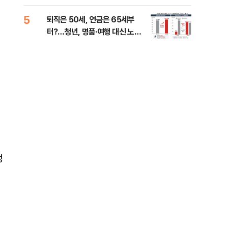
낮춰야"
계 
5
10
퇴직은 50세, 연금은 65세부
SK
터?…청년, 명품·여행 대신 노후
마켓
준비 [Now 2.30]
정
딪