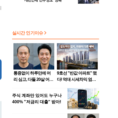
개편안에 민주당도 '당혹'
지