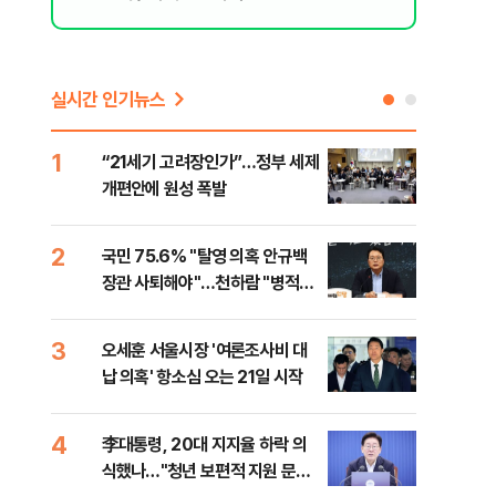
리 헬스]
실시간 인기뉴스
1
6
“21세기 고려장인가”…정부 세제
업비
개편안에 원성 폭발
썸·
2
7
국민 75.6% "탈영 의혹 안규백
'달
장관 사퇴해야"…천하람 "병적기
버리
록 즉각 공개하라"
3
8
오세훈 서울시장 '여론조사비 대
[단
납 의혹' 항소심 오는 21일 시작
허,
4
9
李대통령, 20대 지지율 하락 의
李 
식했나…"청년 보편적 지원 문턱
만파