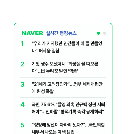
실시간 랭킹뉴스
1
6
"우리가 지지했던 인간들이 이 꼴 만들었
‘풀옵션 
다" 허지웅 일침
날 1만대
2
7
기껏 생수 보냈더니 "화장실 물 떠오른
“돈 없는
다"...日 누리꾼 발언 ‘역풍’
울 전월세
3
8
“21세기 고려장인가”…정부 세제개편안
정청래, 
에 원성 폭발
대고 대통
4
9
국민 75.6% "탈영 의혹 안규백 장관 사퇴
'화장실서
해야"…천하람 "병적기록 즉각 공개하라"
기하던 男
5
10
​"정청래 당선이 차라리 낫다?"…국민의힘
2030은
내부서 나오는 이색 셈법
줄 알았나