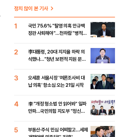
정치 많이 본 기사
단
1
국민 75.6% "탈영 의혹 안규백
장관 사퇴해야"…천하람 "병적기
록 즉각 공개하라"
2
李대통령, 20대 지지율 하락 의
식했나…"청년 보편적 지원 문턱
낮춰야"
3
오세훈 서울시장 '여론조사비 대
납 의혹' 항소심 오는 21일 시작
4
李 "개정 형소법 안 읽어봐" 일파
만파…국민의힘 지도부 "정신세
계 궁금하다"
5
부동산·주식 민심 어찌할고…세제