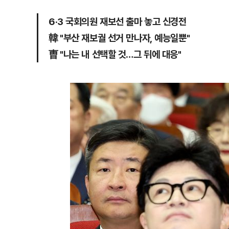
6·3 국회의원 재보선 출마 놓고 신경전
韓 "부산 재보궐 선거 만나자, 예능일뿐"
曺 "나는 내 선택할 것…그 뒤에 대응"