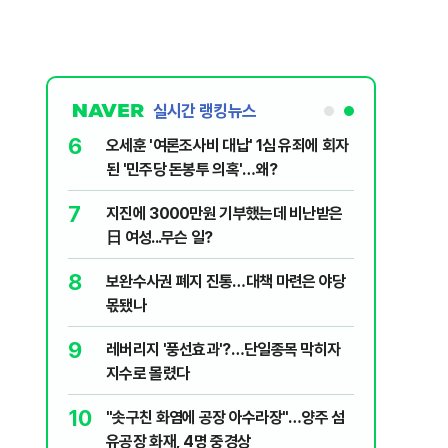
실시간 랭킹뉴스
6
플, 中창신
오세훈 '여론조사비 대납' 1심 유죄에 회자
된 '민주당 돈봉투 의혹'…왜?
7
구협회 외국
지진에 3000만원 기부했는데 비난받은
령 20대 지
日 여성...무슨 일?
 올인은 금
8
 의식했
보완수사권 폐지 진통…대책 마련은 야당
가 논란 재
낮춰야"
몫됐나
 99%" 등
9
리째 흔들리는
레버리지 '풍선효과'?…단일종목 막히자
지수로 몰렸다
10
' 막는 의사
"솟구친 화염에 공장 아수라장"…양주 섬
유공장 화재, 4명 중경상