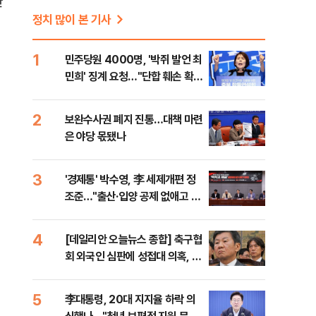
한
정치 많이 본 기사
1
민주당원 4000명, '박쥐 발언 최
민희' 징계 요청…"단합 훼손 확인
해야"
2
보완수사권 폐지 진통…대책 마련
은 야당 몫됐나
3
'경제통' 박수영, 李 세제개편 정
조준…"출산·입양 공제 없애고 세
금폭탄"
4
[데일리안 오늘뉴스 종합] 축구협
회 외국인 심판에 성접대 의혹, 李
대통령 20대 지지율 하락 의식했
나, 삼전닉스 올인은 금물, SK하
5
李대통령, 20대 지지율 하락 의
이닉스 프리마켓 시초가 논란 재