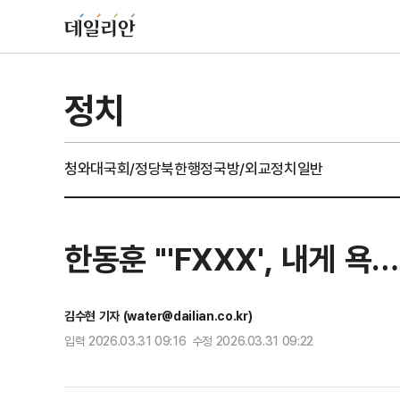
정치
청와대
국회/정당
북한
행정
국방/외교
정치일반
한동훈 "'FXXX', 내게 욕
김수현 기자 (water@dailian.co.kr)
입력 2026.03.31 09:16 수정 2026.03.31 09:22