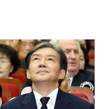
1
"삼성·SK보다 싸게 달라"…애
에 '더 비싸다' 퇴짜
2
[데일리안 오늘뉴스 종합] 축
인 심판에 성접대 의혹, 李대통
지율 하락 의식했나, 삼전닉스
3
李대통령, 20대 지지율 하락
물, SK하이닉스 프리마켓 시초
나…"청년 보편적 지원 문턱 
점화, 김민석 "과반 승리 가능성
4
'압수수색·성접대 의혹' 송두
대한민국 축구판
5
"약만으론 한계"…당뇨병 '시작
과학자의 도전 [내일의 닥터]