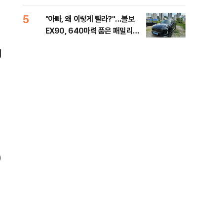
해야"
40
5
10
"아빠, 왜 이렇게 빨라?"…볼보
"삼
EX90, 640마력 품은 패밀리카
中창
[시승기]
서
)