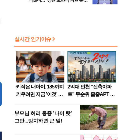
식했나…"청년 보편적 지원 문턱
점화, 김민석 "과반 승리 가능성
낮춰야"
99%" 등
지