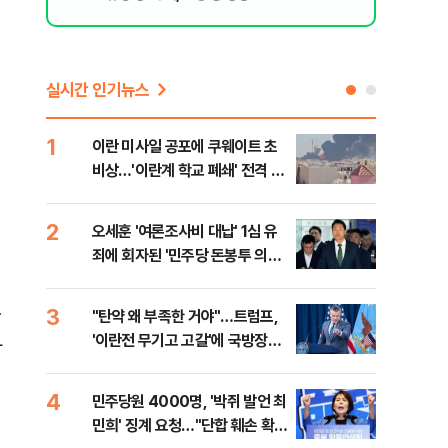
실시간 인기뉴스
1
6
이란 미사일 공포에 쿠웨이트 초
日 
비상…'이란계 학교 폐쇄' 전격 명
했지
령
2
7
오세훈 '여론조사비 대납' 1심 유
보완
죄에 회자된 '민주당 돈봉투 의
은 
혹'…왜?
3
8
한
"탄약 왜 부족한 거야"…트럼프,
'경
'이란전 무기고 고갈'에 국방장관
조준
라
질책
금폭
4
9
민주당원 4000명, '박쥐 발언 최
병력
민희' 징계 요청…"단합 훼손 확인
60