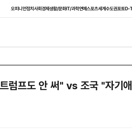
오피니언
정치
사회
경제
생활/문화
IT/과학
연예
스포츠
세계
수도권
포토
D-
…트럼프도 안 써" vs 조국 "자기애