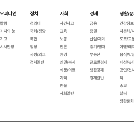
오피니언
정치
사회
경제
생활/문
칼럼
청와대
사건사고
금융
건강정보
기자의 눈
국회/정당
교육
증권
자동차/
기고
북한
노동
산업/재계
도로/교
시사만평
행정
언론
중기/벤처
여행/레
국방/외교
환경
부동산
음식/맛
정치일반
인권/복지
글로벌경제
패션/뷰
식품/의료
생활경제
공연/전
지역
경제일반
책
인물
종교
사회일반
날씨
생활문화