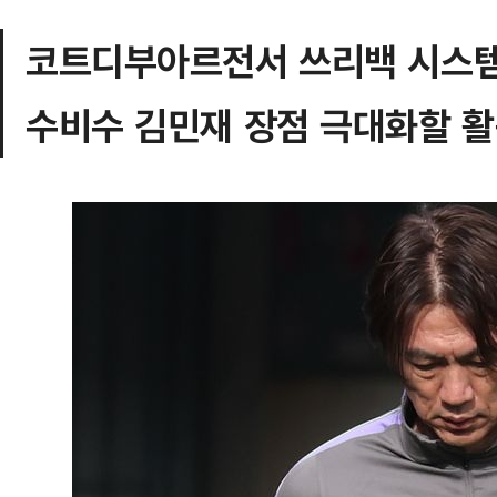
코트디부아르전서 쓰리백 시스템
수비수 김민재 장점 극대화할 활