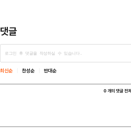
다. LPGA 개인 통산 9승째이며 이
댓글
최신순
찬성순
반대순
0 개의 댓글 전