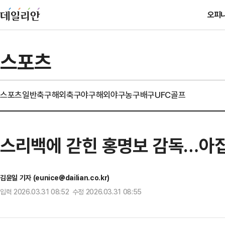
오피
스포츠
스포츠일반
축구
해외축구
야구
해외야구
농구
배구
UFC
골프
스리백에 갇힌 홍명보 감독…아집 
김윤일 기자 (eunice@dailian.co.kr)
입력 2026.03.31 08:52 수정 2026.03.31 08:55