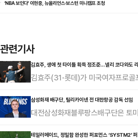
‘NBA 보인다’ 이현중, 뉴올리언스·보스턴 미니캠프 초청
관련기사
김효주, 생애 첫 타이틀 획득 정조준…넬리 코다와도 
김효주(31·롯데)가 미국여자프로골프(
생애 첫 타이틀 획득을 정조준하고 있
조나주 피닉스의 월윈드 골프 클럽(파
삼성화재 배구단, 틸리카이넨 전 대한항공 감독 선임
대전삼성화재블루팡스배구단은 토미 틸
십(총상금 225만달러)에서 최종 합
옉트 바르샤바(폴란드) 감독을 신임
LPGA 개인 통산 9승째이며 이 대
성화재는 팀의 근본적인 혁신을 이끌
테일러메이드, 정밀함 완성한 퍼포먼스 ‘SYSTM2’ 
이어 이번에도 넬리 코다와 최종 라