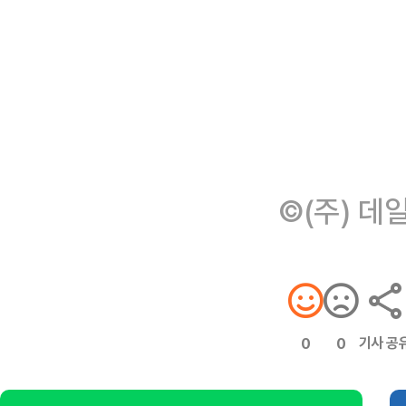
©(주) 데
기사 공
0
0