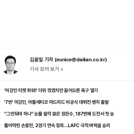
김윤일 기자 (eunice@dailian.co.kr)
기사 모아 보기 >
‘이강인 티켓 파워!’ 더위 꺾였지만 끓어오른 축구 열기
‘7번’ 이강인, 아틀레티코 마드리드 비공식 데뷔전 벤치 출발
“그만둬야 하나” 눈물 왈칵 쏟은 장은수, 187번째 도전서 첫 승
틀어막힌 손흥민, 2경기 연속 침묵…LAFC 극적 벼락골 승리