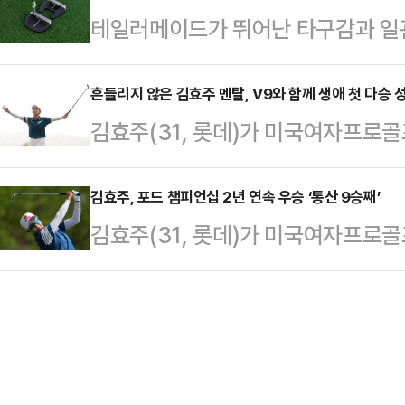
테일러메이드가 뛰어난 타구감과 일
감독이 가진 풍부한 경험과 현대 배구
은 코다가 이끌어갔다. 2번홀(파5)
리미엄 밀드 퍼터 라인 ‘SYSTM2’
젊은 선수들을 독려하는 소통 능력을
…
대적인 정밀 제조 기술을 결합하여 
흔들리지 않은 김효주 멘탈, V9와 함께 생애 첫 다승 
혔다.신임 토미 틸리카이넨 감독은 2
김효주(31, 롯데)가 미국여자프로골프
징이다최적의 퍼포먼스를 위한 정밀 
일본, 한국 등 다양한 리그에서 감독
다.김효주는 29일(한국시각) 미국
링 페이스가 적용됐다. 페이스 전체를 
인 지도자이며, 한국…
(파72)에서 열린 LPGA 투어 포드
김효주, 포드 챔피언십 2년 연속 우승 ‘통산 9승째’
톱날 커터(Saw-cutter)를 사용
김효주(31, 롯데)가 미국여자프로골프
서 3언더파 69타를 적어냈다.이로써
관된 퍼포먼스를 구현한다.또한 금속 사출 
다.김효주는 29일(한국시각) 미국
김효주는 2위 넬리 코다(미국)에 2
(파72)에서 열린 LPGA 투어 포드
다. LPGA 개인 통산 9승째이며 이
서 3언더파 69타를 적어냈다.이로써
에 이어 이번에도 넬리 코다와 최종
김효주는 2위 넬리 코다(미국)에 2
반은…