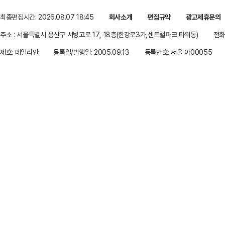
최종편집시간: 2026.08.07 18:45
회사소개
편집규약
광고제휴문의
주소 : 서울특별시 용산구 서빙고로 17, 18층(한강로3가,센트럴파크 타워동)
전화 
제호: 데일리안
등록일/발행일: 2005.09.13
등록번호: 서울 아00055