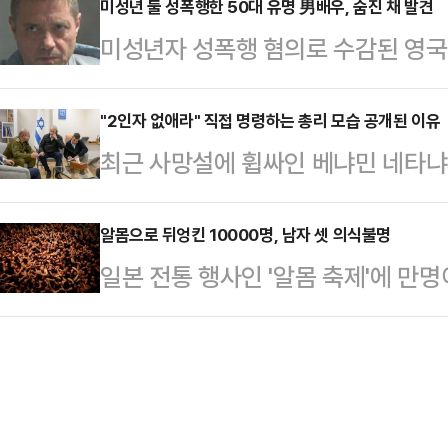
법조계에 따르면 검찰은 인천지법 형
미성년 둘 성폭행한 50대 유명 男배우, 숨진 채 발견
자신이 숨겨둔 보안 비밀번호를 알
미성년자 성폭행 혐의로 수감된 영국 
20일 열린 결심공판에서 강도살인미수
2323개로, 현재 가치로 약 1억800
도소에서 사망했다.15일(현지시간) 
(24·남)에게 무기징역을 구형했다.
당…
당국은 지난 13일 성명을 통해 알
"2인자 없애라" 직접 명령하는 총리 모습 공개된 이유
방조) 등 혐의로 구속기소된 C씨에게
최근 사망설에 휩싸인 베냐민 네타냐
지 두 달 만에 숨진 채 발견됐다고 밝
인 범행이고, 상해가 중하다"며 "피
란 지도부 공습을 직접 지시하는 모
건의 일반적 절차에 따라 교정 보호 
원하고 …
셜미디어(SNS) 엑스(X)에 "네타
알몸으로 뒤엉킨 10000명, 남자 셋 의식불명
정"이라고 전했다.알포드는 2022년
일본 전통 행사인 '알몸 축제'에 만
하라고 명령하는 모습"이라는 설명과
시 14세와 15세였던 소녀 2명을 성
에 빠지는 사고가 발생했다.23일 교도
총리는 한 손에 전화기를 들고 현장 
시쯤 오카야마시 히가시구 사이다이지
스라엘 정부와 군 관계자로 보이는 
제에서 남성 참가자 6명이 부상을 입
권의 실세인 알리 라리자니 이란 최
40~50대 남성 3명은 의식 불명 
스라엘 공습으로 사망…