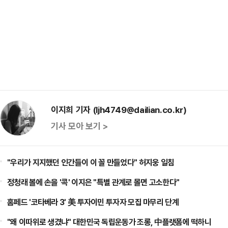
이지희 기자 (ljh4749@dailian.co.kr)
기사 모아 보기 >
"우리가 지지했던 인간들이 이 꼴 만들었다" 허지웅 일침
정청래 볼에 손을 '콕' 이지은 "특별 관계로 몰면 고소한다"
홈페드 '코타베라 3' 美 투자이민 투자자 모집 마무리 단계
"왜 이따위로 생겼냐" 대한민국 독립운동가 조롱, 中플랫폼에 떡하니