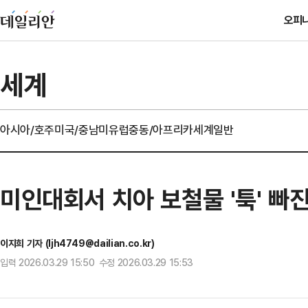
오피
세계
아시아/호주
미국/중남미
유럽
중동/아프리카
세계일반
미인대회서 치아 보철물 '툭' 빠진
이지희 기자 (ljh4749@dailian.co.kr)
입력 2026.03.29 15:50 수정 2026.03.29 15:53