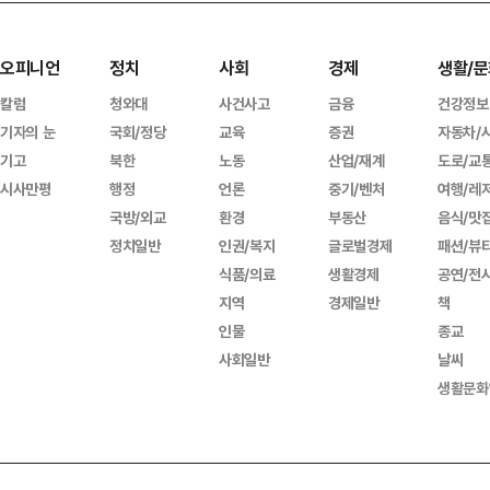
오피니언
정치
사회
경제
생활/문
칼럼
청와대
사건사고
금융
건강정보
기자의 눈
국회/정당
교육
증권
자동차/
기고
북한
노동
산업/재계
도로/교
시사만평
행정
언론
중기/벤처
여행/레
국방/외교
환경
부동산
음식/맛
정치일반
인권/복지
글로벌경제
패션/뷰
식품/의료
생활경제
공연/전
지역
경제일반
책
인물
종교
사회일반
날씨
생활문화