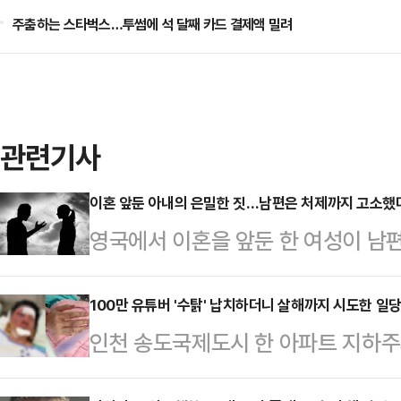
주춤하는 스타벅스…투썸에 석 달째 카드 결제액 밀려
관련기사
이혼 앞둔 아내의 은밀한 짓…남편은 처제까지 고소했
영국에서 이혼을 앞둔 한 여성이 남
억 8000만 파운드(한화 약 3500
판에 넘겨졌다.16일(현지시간) 영국
100만 유튜버 '수탉' 납치하더니 살해까지 시도한 일당
인천 송도국제도시 한 아파트 지하주차
에 거주 중인 사업가 핑 파이 위엔(4
납치하고 폭행한 일당 3명 중 2명에
고등법원에 소송을 제기했다. 아내가