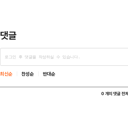
(하다카 마쓰리)'로 알려진 이 행사
것으로, 국가 주요무형문화재로 지정
성 속옷인 훈도…
댓글
최신순
찬성순
반대순
0 개의 댓글 전