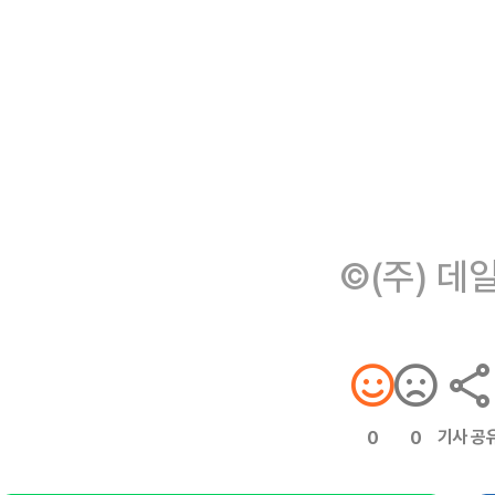
©(주) 데
기사 공
0
0