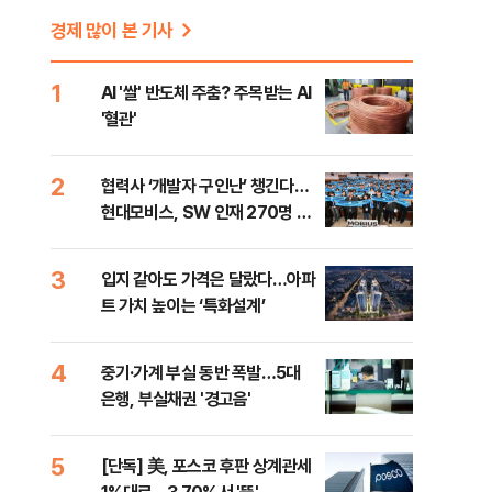
경제 많이 본 기사
1
AI '쌀' 반도체 주춤? 주목받는 AI
'혈관'
2
협력사 ‘개발자 구인난’ 챙긴다…
현대모비스, SW 인재 270명 육
성
3
입지 같아도 가격은 달랐다…아파
트 가치 높이는 ‘특화설계’
4
중기·가계 부실 동반 폭발…5대
은행, 부실채권 '경고음'
5
[단독] 美, 포스코 후판 상계관세