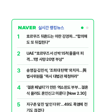
실시간 랭킹뉴스
1
6
호르무즈 뒤흔드는 이란 강경파…“합의해
AI '쌀'
도 또 뒤집힌다”
7
국민의힘 
2
UAE “호르무즈서 선박 15척 줄줄이 피
당내서는
격…1명 사망·20명 부상”
8
'9년 연속
3
송영길·김민석, '조희대 탄핵' 외치자…與
정기선 [재
법사위원들 "즉시 대법관 제청하라"
9
이란 최고
4
'결혼 페널티'가 만든 역쇼윈도 부부…결혼
도 이상하
식 올려도 혼인신고 미룬다 [Now 2.30]
10
'당원주권
5
지구촌 덮친 ‘살인 더위’…49도 폭염에 전
민주당 전
기도 끊겼다