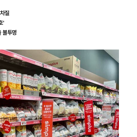
 차질
호'
출 불투명