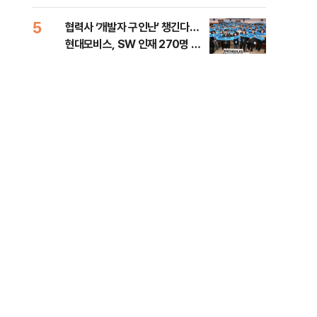
5
10
협력사 ‘개발자 구인난’ 챙긴다…
이란
현대모비스, SW 인재 270명 육
호르
성