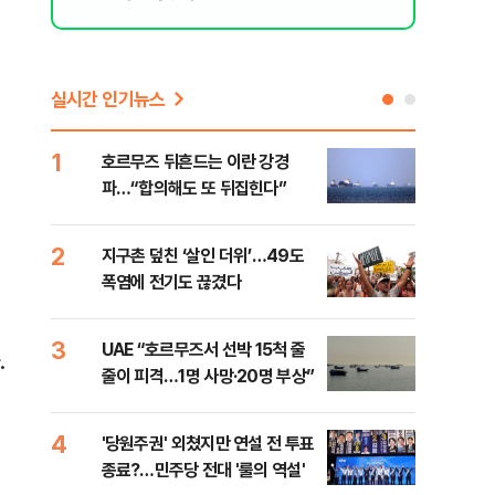
실시간 인기뉴스
1
6
호르무즈 뒤흔드는 이란 강경
AI 
파…“합의해도 또 뒤집힌다”
'혈관
2
7
지구촌 덮친 ‘살인 더위’…49도
[검
폭염에 전기도 끊겼다
터 
소법
3
8
UAE “호르무즈서 선박 15척 줄
'9
.
줄이 피격…1명 사망·20명 부상”
배력
4
9
'당원주권' 외쳤지만 연설 전 투표
스코
종료?…민주당 전대 '룰의 역설'
업 