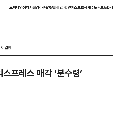
오피니언
정치
사회
경제
생활/문화
IT/과학
연예
스포츠
세계
수도권
포토
D-
경제일반
익스프레스 매각 ‘분수령’