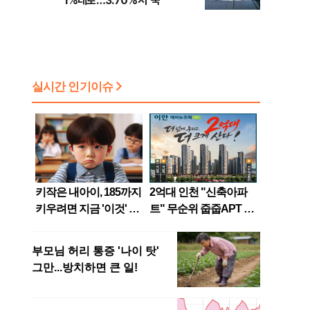
1%대로…3.70%서 '뚝'
면