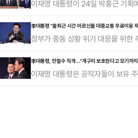
이재명 대통령이 24일 박홍근 기획
시 추가경정예산안(추경)' 편성과 
다.이어 "KF-21의 성공은 단순한
후보자에 대한 임명안을 재가했다.강
을 강조했다.이 대통령은 24일 청
계 …
지를 "이 대통령은 오늘 여야 합의
李대통령 "출퇴근 시간 어르신들 대중교통 무료이용 
지 기구들도 역사상 최악의 에너지 
정부가 중동 상황 위기 대응을 위한
과 황 장관에 대한 임명안을 재가했다
을 경고하고 있다"며 이 같이 말했다
약을 위해 대중교통 이용에 대한 지원
정 기조에 따라 분리·독립한 기획예
까지 일상에서 석유화…
이재명 대통령이 출퇴근 시간 어르신
李대통령, 안철수 직격…"개구리 보호한다고 모기까지
난 1월 2일 공식 출범한 지 81일 
이재명 대통령은 공직자들이 보유 주
해보라고 지시했다.이 대통령은 24
산부 역시 지난해 12월 '통일교 금품
수 국민의힘 의원을 겨냥해 "개구리
환 기후에너지환경부 장관이 중동 위
사퇴한 지 3개…
것은 아니다"라고 쏘아붙였다.이 대통
하자 "출퇴근 시간에 (대중교통) 집
선 더불어민주당 의원이 안 의원을 
들 출퇴근 피크타임에 무료 이용을 
동산 시장 정상화를 위한 조치에 다른
이 "(무료 이용 대상…
으로 읽힌다.앞서 안 의원은 이날 이