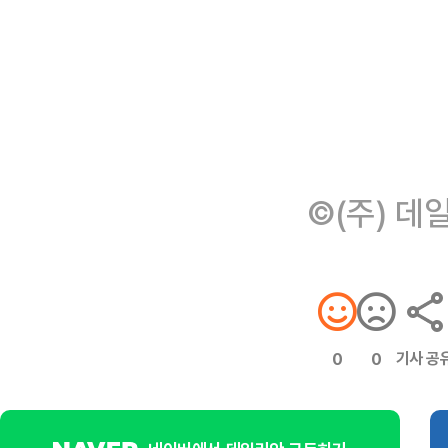
©(주) 데
기사 공
0
0