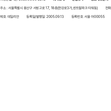
주소 : 서울특별시 용산구 서빙고로 17, 18층(한강로3가,센트럴파크 타워동)
전화 
제호: 데일리안
등록일/발행일: 2005.09.13
등록번호: 서울 아00055