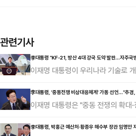
관련기사
李대통령 "KF-21, 방산 4대 강국 도약 발판…자주국
이재명 대통령이 우리나라 기술로 개발된
산 1호기 출고식에서 "KF-21의 성
한 발판으로 삼겠다"고 했다.이 대통
李대통령, '중동전쟁 비상대응체계' 가동 선언…"추경,
이재명 대통령은 "중동 전쟁의 확대
주산업 본사에서 열린 'KF-21 양산
안이 커지고 있다"며 "정부 차원의
한민국은 땅과 바다에 이어 하늘에서
다"고 했다. 정부가 다음 달 집행을 
李대통령, 박홍근 예산처·황종우 해수부 장관 임명안 
무기를 보유하게 됨으로써 자주국방의