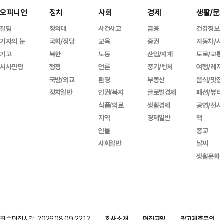
오피니언
정치
사회
경제
생활/문
칼럼
청와대
사건사고
금융
건강정보
기자의 눈
국회/정당
교육
증권
자동차/
기고
북한
노동
산업/재계
도로/교
시사만평
행정
언론
중기/벤처
여행/레
국방/외교
환경
부동산
음식/맛
정치일반
인권/복지
글로벌경제
패션/뷰
식품/의료
생활경제
공연/전
지역
경제일반
책
인물
종교
사회일반
날씨
생활문화
최종편집시간: 2026.08.09 22:12
회사소개
편집규약
광고제휴문의