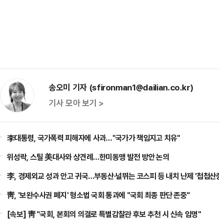
송오미 기자 (sfironman1@dailian.co.kr)
기사 모아 보기 >
李대통령, 국가폭력 피해자에 사과…"국가가 책임지고 치유"
위성락, 스틸 美대사와 상견례…한미동맹 발전 방안 논의
李, 경제외교 성과 안고 귀국…부동산·널뛰는 코스피 등 내치 난제 '첩첩산
靑, '보완수사권 폐지' 형소법 국회 통과에 "국회 최종 판단 존중"
[속보] 靑 "국회, 본회의 의결로 특별감찰관 후보 추천 시 신속 임명"