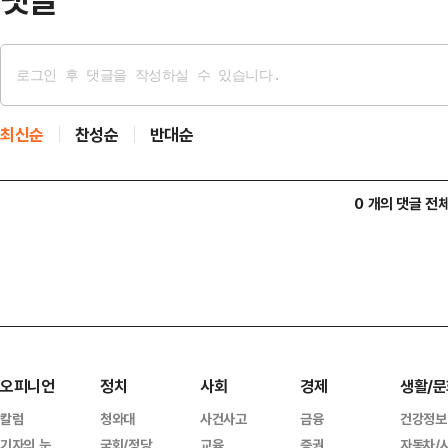
최신순
찬성순
반대순
0 개의 댓글 전
오피니언
정치
사회
경제
생활/문
칼럼
청와대
사건사고
금융
건강정보
기자의 눈
국회/정당
교육
증권
자동차/