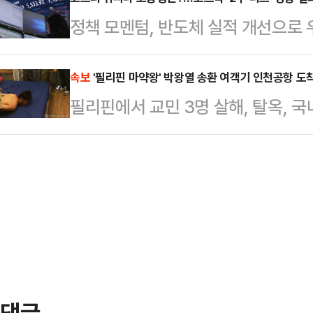
이 제기되고 있다.정책 타깃은 아파
면 무호흡증으로 악화될 수 있다.상
정책 모멘텀, 반도체 실적 개선으로 
확산될 수 있다는 지적이다.25일 
결된 중간 통로가 선천적으로 좁거나
닥이 가파른 상승 곡선을 그릴 거란
아파트를 보유한 임대사업자에 대해 
보다 여성들에…
성화 일환으로 '2부 리그' 도입을 
속보
'필리핀 마약왕' 박왕열 송환 여객기 인천공항 도
력하게 검토 중이다.금융당국은 임
필리핀에서 교민 3명 살해, 탈옥, 국
이 중요해졌다는 평가다.25일 한국
약 1만가구가 연내 만기를 맞는 것으
불린 박왕열(48)을 태운 송환 여객
닥 지수는 지난해 연초 대비 각각 131
해당 물량이 시장에 매…
다.
의 증시 활성화 정책과 '반도체 투톱
다.다만 올해 들어선 격차가 크게 줄었
…
댓글