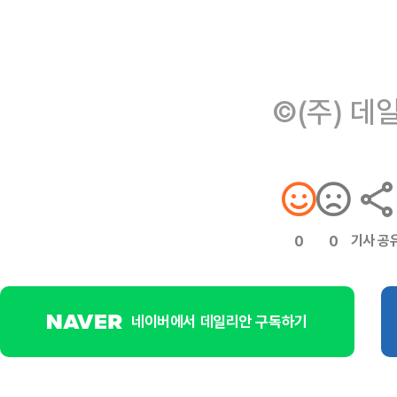
©(주) 데
기사 공
0
0
네이버에서 데일리안 구독하기