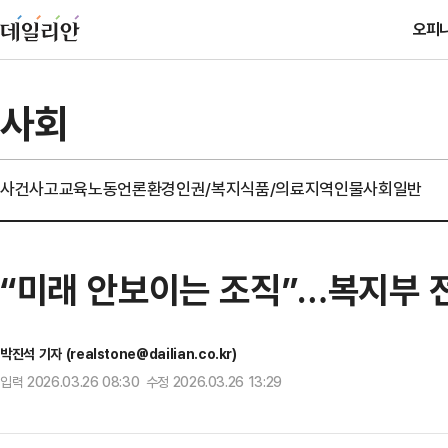
오피
사회
사건사고
교육
노동
언론
환경
인권/복지
식품/의료
지역
인물
사회일반
“미래 안보이는 조직”…복지부 
박진석 기자 (realstone@dailian.co.kr)
입력 2026.03.26 08:30 수정 2026.03.26 13:29