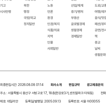
기고
북한
노동
산업/재계
도로/교
시사만평
행정
언론
중기/벤처
여행/레
국방/외교
환경
부동산
음식/맛
정치일반
인권/복지
글로벌경제
패션/뷰
식품/의료
생활경제
공연/전
지역
경제일반
책
인물
종교
사회일반
날씨
생활문화
최종편집시간: 2026.08.08 01:14
회사소개
편집규약
광고제휴문의
주소 : 서울특별시 용산구 서빙고로 17, 18층(한강로3가,센트럴파크 타워동)
전화 
제호: 데일리안
등록일/발행일: 2005.09.13
등록번호: 서울 아00055