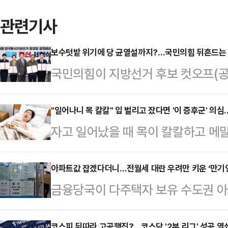
관련기사
보수텃밭 위기에 당 균열설까지?…국민의힘 뒤흔드는
국민의힘이 지방선거 후보 컷오프(공
된 여진에 흔들리고 있다. 특히 대구
하면서 공관위 및 지도부 내 균열설
"일어나니 목 칼칼" 입 벌리고 잤다면 '이 증후군' 의
자고 일어났을 때 목이 칼칼하고 메말
않고 컷오프 대상인 주호영 국회부
할 수 있다.상기도 저항 증후군은 수
조치나 재심 신청 등 강한 반발에 
만 기도가 좁아져 힘들게 호흡을 이
아파트값 잡겠다더니…전월세 대란 우려만 키운 ‘만기연
이 격화되는 모양새다.24일 정치권에
금융당국이 다주택자 보유 수도권 아파
수면 무호흡증의 전단계로, 잘 때 코
후보에서 컷오프된 주호영 부의장과
드를 검토하면서 임대사업자 상환 부
이 있다.숨은 쉬지만 질 좋은 수면은
고 있다. 주 부의장은 지난…
코스피 뒤따라 고공행진?…코스닥 '2부 리그' 성공 열