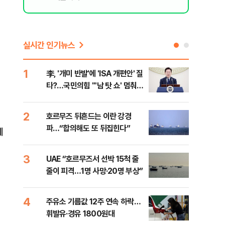
실시간 인기뉴스
1
6
李, '개미 반발'에 'ISA 개편안' 질
천안
타?…국민의힘 "'남 탓 쇼' 멈춰
이 
라"
사
2
7
호르무즈 뒤흔드는 이란 강경
[주
파…“합의해도 또 뒤집힌다”
다?
에
3
8
UAE “호르무즈서 선박 15척 줄
민주
줄이 피격…1명 사망·20명 부상”
청래
능 
4
9
주유소 기름값 12주 연속 하락…
"너
휘발유·경유 1800원대
운전