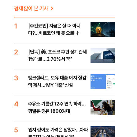
경제 많이 본 기사
에
1
[주간코인] 지금은 살 때 아니
다?…비트코인 왜 못 오르나
회
2
[단독] 美, 포스코 후판 상계관세
1%대로…3.70%서 '뚝'
3
뱅크샐러드, 보유 대출 이자 절감
액 제시…‘MY 대출’ 신설
4
주유소 기름값 12주 연속 하락…
휘발유·경유 1800원대
5
입지 같아도 가격은 달랐다…아파