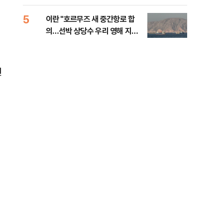
5
10
이란 "호르무즈 새 중간항로 합
폭염
의…선박 상당수 우리 영해 지난
층…
다"
선