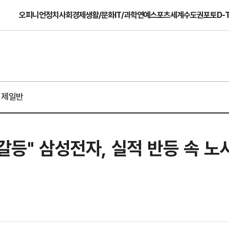
오피니언
정치
사회
경제
생활/문화
IT/과학
연예
스포츠
세계
수도권
포토
D-
경제일반
갈등" 삼성전자, 실적 반등 속 노