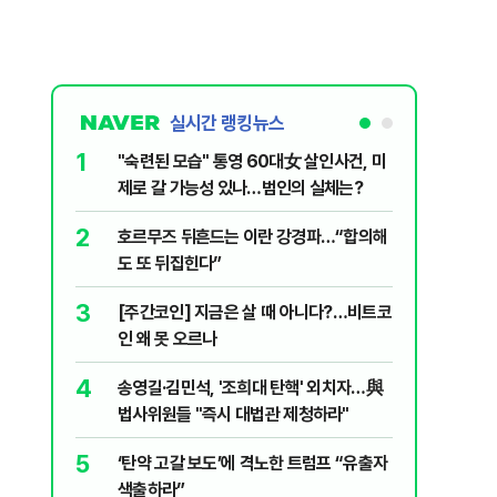
실시간 랭킹뉴스
1
6
"숙련된 모습" 통영 60대女 살인사건, 미
“우크라
제로 갈 가능성 있나…범인의 실체는?
정제유 3
2
7
호르무즈 뒤흔드는 이란 강경파…“합의해
입추 하루
도 또 뒤집힌다”
37도'…
있는 치료
3
8
[주간코인] 지금은 살 때 아니다?…비트코
李, '개미
인 왜 못 오르나
민의힘 "'
4
9
송영길·김민석, '조희대 탄핵' 외치자…與
UAE “
법사위원들 "즉시 대법관 제청하라"
격…1명 
5
10
‘탄약 고갈 보도’에 격노한 트럼프 “유출자
국민의힘 
색출하라”
당내서는