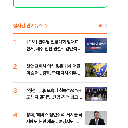
실시간 인기뉴스
1
6
[속보] 민주당 전당대회 당대표
李,
선거, 제주·인천 경선서 김민석 승
국민
리
李 
2
7
천안 교회서 의식 잃은 11세 어린
최악
이 숨져…경찰, 학대 치사 여부 수
계속
사
의
3
8
"정청래, 李 모욕에 침묵" vs "금
김민
도 넘지 말라"…친명-친청 최고위
고 
원 후보, 제주서 격돌
4
9
황희, '폐버스 청년주택' 게시물 삭
[데
제에도 논란 계속…여당서도 '내
통령