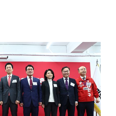
1
[속보] 민주당 전당대회 당대표
·인천 경선서 김민석 승리
2
“다시 시청으로” 김선태에게 
충주시장의 재치 있는 제안…추
개
3
"출근길에 우연히 복권 샀는데…
원 당첨자 사연은?
4
경찰, 드라마 '김부장' 제작사
자본시장법 위반 의혹
5
李, '20·30 민심' 확보에 분
'청년 지지' 사수 위해 李 견제