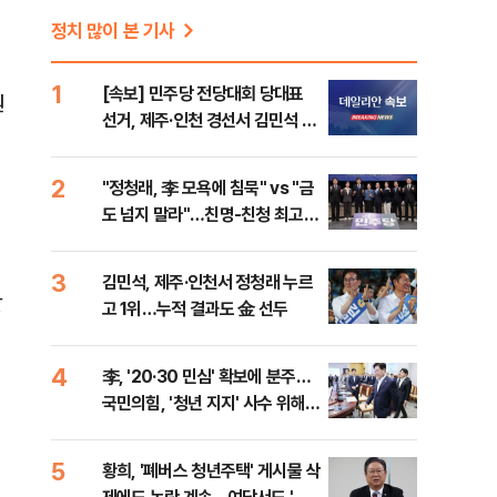
정치 많이 본 기사
1
[속보] 민주당 전당대회 당대표
원
선거, 제주·인천 경선서 김민석 승
리
2
"정청래, 李 모욕에 침묵" vs "금
도 넘지 말라"…친명-친청 최고위
원 후보, 제주서 격돌
3
김민석, 제주·인천서 정청래 누르
받
고 1위…누적 결과도 金 선두
4
李, '20·30 민심' 확보에 분주…
국민의힘, '청년 지지' 사수 위해
李 견제 사활
5
황희, '폐버스 청년주택' 게시물 삭