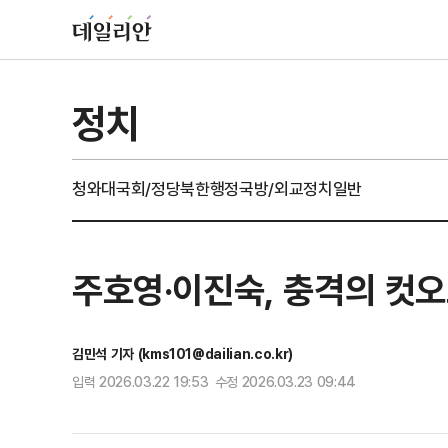
정치
청와대
국회/정당
북한
행정
국방/외교
정치일반
주호영·이진숙, 충격의 컷
김민석 기자 (kms101@dailian.co.kr)
입력 2026.03.22 19:53 수정 2026.03.23 09:44