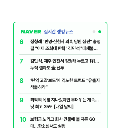
실시간 랭킹뉴스
6
 선거, 제주
정청래 "반명·신천지 의혹 당원 심판" 송영
길 "이제 조희대 탄핵" 김민석 "대체불가
민주당"
7
전한 40세
김민석, 제주·인천서 정청래 누르고 1위…
천 2000
누적 결과도 金 선두
8
" 1등 5억
‘탄약 고갈 보도’에 격노한 트럼프 “유출자
색출하라”
9
 회장 수사…
최악의 폭염 지나갔지만 무더위는 계속…
낮 최고 35도 [내일 날씨]
10
주…국민의힘,
보험금 노리고 회사 건물에 불 지른 60
 사활
대…항소심서도 실형