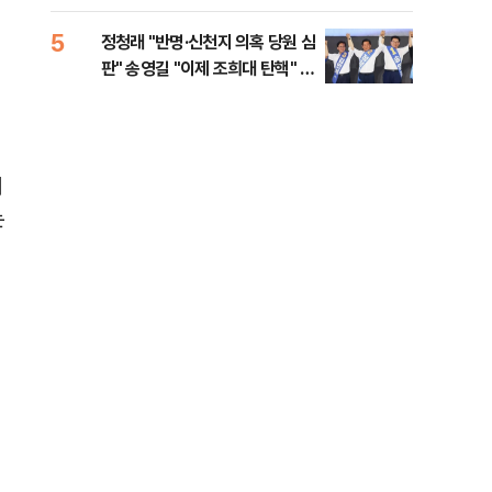
로남불' 비판
력전
위해
5
10
정청래 "반명·신천지 의혹 당원 심
서울
판" 송영길 "이제 조희대 탄핵" 김
쓸이
민석 "대체불가 민주당"
이
는