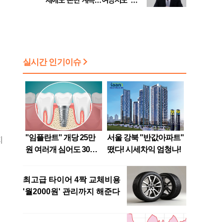
제에도 논란 계속…여당서도 '내
로남불' 비판
지