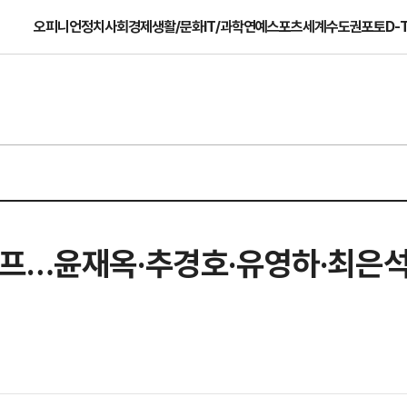
오피니언
정치
사회
경제
생활/문화
IT/과학
연예
스포츠
세계
수도권
포토
D-
오프…윤재옥·추경호·유영하·최은석