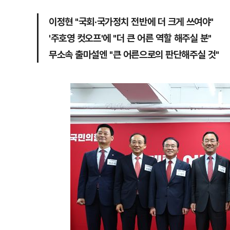
이정현 "국회·국가정치 전반에 더 크게 쓰여야"
'주호영 컷오프'에 "더 큰 어른 역할 해주실 분"
무소속 출마설엔 "큰 어른으로의 판단해주실 것"