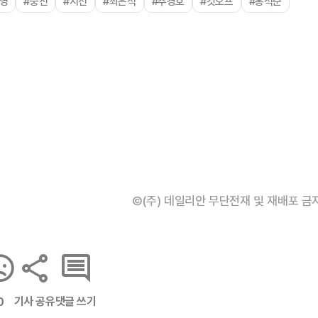
영
#중진
#지선
#최은석
#추경호
#컷오프
#홍석준
©(주) 데일리안 무단전재 및 재배포 금
기사 공유
댓글 쓰기
0