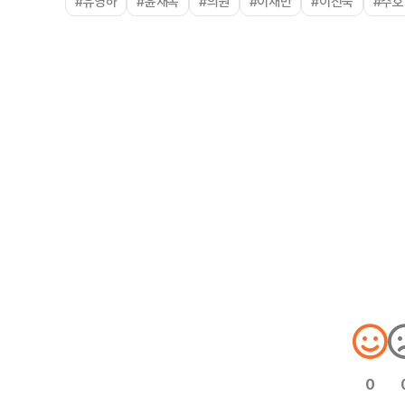
#유영하
#윤재옥
#의원
#이재만
#이진숙
#주호
0