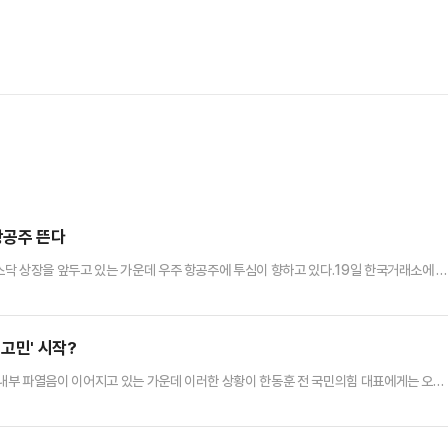
항공주 뜬다
닥 상장을 앞두고 있는 가운데 우주 항공주에 투심이 향하고 있다.19일 한국거래소에 
 센서뷰 주가는 이달 들어(3월 3~18일) 88.47%(2125→4005원) 올랐다. 국
의 1차 벤더사로 알려진 협력사인 에이치브이엠과 스피어는 각각 28.8%(7만5000→9
) 상승했다.중동 전쟁 여파로 증시 변동성이 커진 상황에서…
고민' 시작?
내부 파열음이 이어지고 있는 가운데 이러한 상황이 한동훈 전 국민의힘 대표에게는 오히
 출마 가능성을 열어둔 한 전 대표에게 다양한 지역에서 기회가 생길 수 있다는 점에서다.
를 향해 인신공격성 비난을 쏟아내고 있는 것에 대해 피하지 않겠다. 정면으로 맞서겠다"며
 중진 의원들에 대한 컷오프(공천 배제)를 강행하겠단 의지를 표명했다…