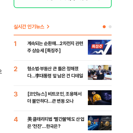
지율 하락 의식했나, 삼전닉스 올인은 금
물, SK하이닉스 프리마켓 시초가 논란 재
점화, 김민석 "과반 승리 가능성 99%" 등
실시간 인기뉴스
1
6
계속되는 순환매…2차전지 관련
홈플
주 상승세 [특징주]
부터
2
7
형소법·부동산 큰 틀은 정해졌
[속
으
다…李대통령 앞 남은 건 디테일
52
3
8
[코인뉴스] 비트코인, 조용해서
[르
더 불안하다…큰 변동 오나
'N
비결
4
9
美 클래리티법 ‘빨간불’에도 산업
美,
은 ‘전진’…한국은?
리실