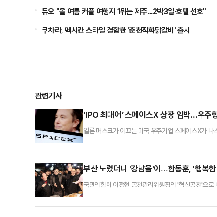
듀오 "올 여름 커플 여행지 1위는 제주...2박3일·호텔 선호"
쿠차라, 멕시칸 스타일 결합한 '춘천직화닭갈비' 출시
관련기사
‘IPO 최대어’ 스페이스X 상장 임박…우주
일론 머스크가 이끄는 미국 우주기업 스페이스X가 나스
르면 스페이스X에 레이다 안테나를 공급하는 핵심 협력사인
상장된 종목들 중 상승률 7위다.같은 기간 스페이스X
만6600원), 13.64%(4만2900→4만8750원
부산 노렸더니 '강남을'이…한동훈, '행복한 
국민의힘이 이정현 공천관리위원장의 '혁신공천'으로 
려 유리하게 작용하고 있다는 분석이 나온다. 보궐선거
이정현 위원장은 18일 페이스북에 "공천과 관련해 나
사실상 당내 대구시장 후보 9명 중 주 의원을 비롯한