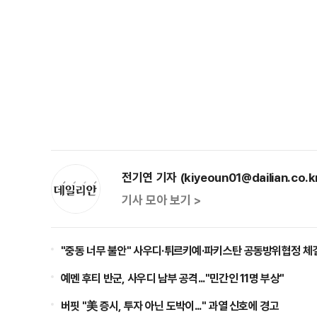
전기연 기자 (kiyeoun01@dailian.co.k
기사 모아 보기 >
"중동 너무 불안" 사우디·튀르키예·파키스탄 공동방위협정 체
예멘 후티 반군, 사우디 남부 공격..."민간인 11명 부상"
버핏 "美 증시, 투자 아닌 도박이..." 과열 신호에 경고