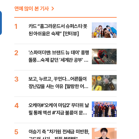
연예 많이 본 기사
1
카드 “홈그라운드서 슈퍼스타 못
된 아쉬움은 숙제” [인터뷰]
2
'스파이더맨: 브랜드 뉴 데이' 흥행
돌풍…숙제 같던 '세계관 공부' 덜
었다 [영화 뷰]
3
보고, 누르고, 꾸민다…어른들이
장난감을 사는 이유 [말랑한 어른
들②]
4
오케이#'오케이 마담2' 무더위 날
릴 통쾌 액션 #'지금 불륜이 문제
가 아닙니다' 코미디+미스터리 장
르 #대한축구협회 청문회 [주간
5
이승기 측 "차가원 전세금 미반환,
사진관]