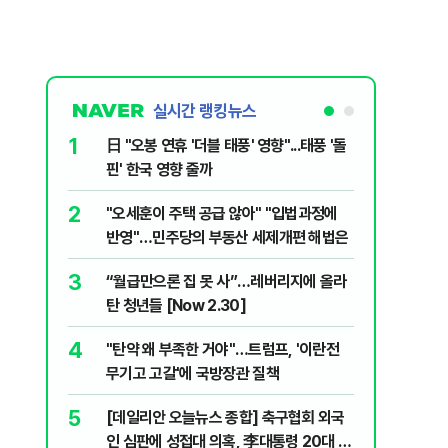
실시간 랭킹뉴스
1
6
日 "오봉 연휴 '더블 태풍' 영향"...태풍 '돌
[속보] 
핀' 한국 영향 줄까
선관위 등
2
7
"오세훈이 주택 공급 않아" "입법과정에
버핏 "美 
반영"…민주당의 부동산 세제개편 해법은
신호에 
3
8
“월급만으론 집 못 사”…레버리지에 올라
공세 명분
탄 청년들 [Now 2.30]
삐…쇄신파
4
9
"탄약 왜 부족한 거야"…트럼프, '이란전
계속되는
무기고 고갈'에 국방장관 질책
[특징주]
5
10
[데일리안 오늘뉴스 종합] 축구협회 외국
집주인 
인 심판에 성접대 의혹, 李대통령 20대 지
자 보호