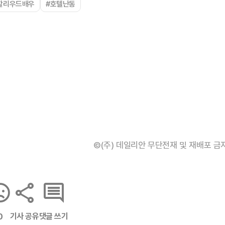
할리우드배우
#호텔난동
©(주) 데일리안 무단전재 및 재배포 금
기사 공유
댓글 쓰기
0