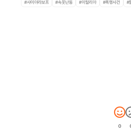
#샤이야라보프
#속옷난동
#이탈리아
#폭행사건
#
0