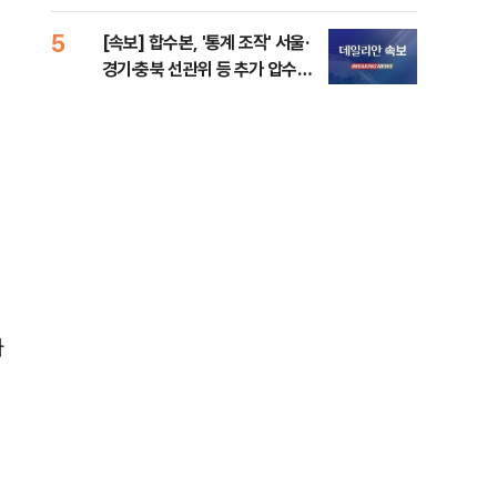
5
10
[속보] 합수본, '통계 조작' 서울·
“사
경기·충북 선관위 등 추가 압수수
책”
색
바