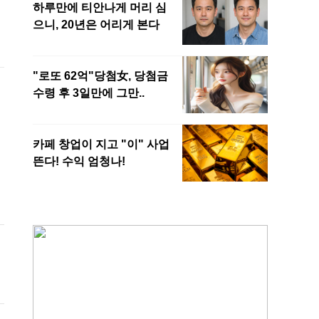
따
내
,