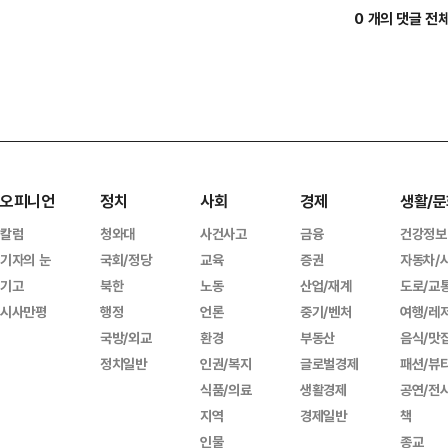
0 개의 댓글 전
오피니언
정치
사회
경제
생활/문
칼럼
청와대
사건사고
금융
건강정보
기자의 눈
국회/정당
교육
증권
자동차/
기고
북한
노동
산업/재계
도로/교
시사만평
행정
언론
중기/벤처
여행/레
국방/외교
환경
부동산
음식/맛
정치일반
인권/복지
글로벌경제
패션/뷰
식품/의료
생활경제
공연/전
지역
경제일반
책
인물
종교