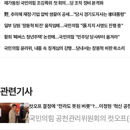
재가동된 국민의힘 조강특위 첫 회의…당 조직 정비 본격화
野, 추미애 재정·기업 압박 쌍끌이 공세…"당시 경기도지사는 李대통령"
일부 당원 '장동혁 퇴진' 움직임에…국민의힘 "張 지지 서명도 진행 중"
황희 '폐버스 청년주택' 논란에…국민의힘 "민주당 당사부터 옮겨라"
국민의힘 윤리위, 내홍 속 징계심의 강행…당내서는 장동혁 비판 목소리
관련기사
컷오프 결정에 "전라도 못된 버릇"?…이정현 '혁신 공
국민의힘 공천관리위원회의 컷오프(공
반발하면서 갈등이 커지고 있다. 충