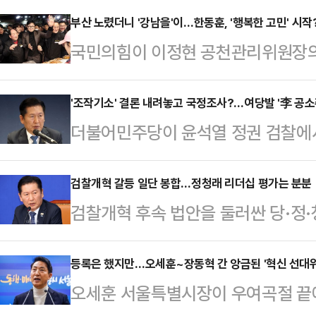
이정현 공관위원장을 중심으로 한 '
부산 노렸더니 '강남을'이…한동훈, '행복한 고민' 시작
국민의힘이 이정현 공천관리위원장의
모양새다.이정현 공관위원장은 18일
고 있는 가운데 이러한 상황이 한동
수의 미래를 새로 설계할 수 있는 도
게 작용하고 있다는 분석이 나온다. 
'조작기소' 결론 내려놓고 국정조사?…여당발 '李 공소
"새 얼굴, 새 감각, 새 리더십이 나
더불어민주당이 윤석열 정권 검찰에
표에게 다양한 지역에서 기회가 생길
으로 충분히 성장했고, 이름도 알렸고
대한 국정조사에 사활을 걸고 있다.
18일 페이스북에 "공천과 관련해 
면, 이제는 후…
취소를 위한 발판이기 때문이다. 다
검찰개혁 갈등 일단 봉합…정청래 리더십 평가는 분분
는 것에 대해 피하지 않겠다. 정면으
검찰개혁 후속 법안을 둘러싼 당·정
도임에도 '조작기소'라고 꼬리표를 이
보 9명 중 주 의원을 비롯한 중진 
어민주당 대표의 리더십을 두고 상반
용이라는 비판이 만만치 않다.정청래 
겠단 의지를 표명했다…
을 둘러싼 강경파의 불만이 외부로 
등록은 했지만…오세훈~장동혁 간 앙금된 '혁신 선대위
행한 현장 최고위원회의에서 "국가 
오세훈 서울특별시장이 우여곡절 끝에
이 있는 반면, 이재명 대통령을 설득
해 메스를 대야 할 때"라면서 국정