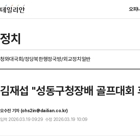
오피
정치
청와대
국회/정당
북한
행정
국방/외교
정치일반
김재섭 "성동구청장배 골프대회
오수진 기자 (ohs2in@dailian.co.kr)
입력 2026.03.19 09:29 수정 2026.03.19 10:09