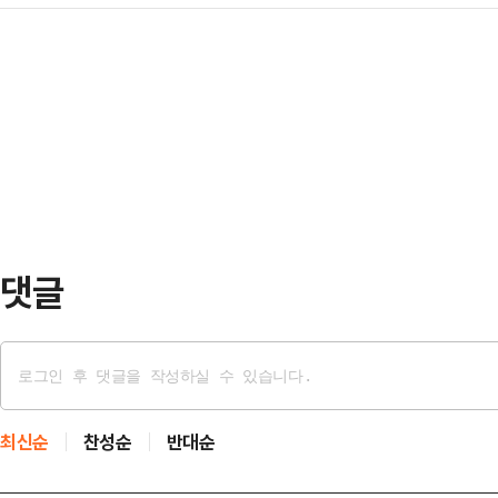
혁신 선거대책위원회를 둘러싼 갈등은
인 평가도 나왔다.18일 정치권에 따
오는 19일 국회 본회의…
신 선대위 체제 전환에 대해 장동혁
회견을 열어 검찰개혁 후속 법안인 
각에선 장 대표가 혁신 선대위 체제 
해 "당정청이 요란하지 않게 긴밀한 
위'를 따로 출범시켜 선거를 따로 
다"며 "국민들께서 우려했던…
을 압박하고 있다. 당내에선 분열하는
다며 지금이라도 장 대표와 오 시장
발휘해야한다는 목소리…
댓글
최신순
찬성순
반대순