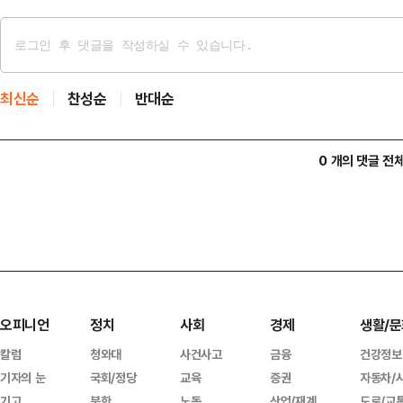
최신순
찬성순
반대순
0 개의 댓글 전
오피니언
정치
사회
경제
생활/문
칼럼
청와대
사건사고
금융
건강정보
기자의 눈
국회/정당
교육
증권
자동차/
기고
북한
노동
산업/재계
도로/교