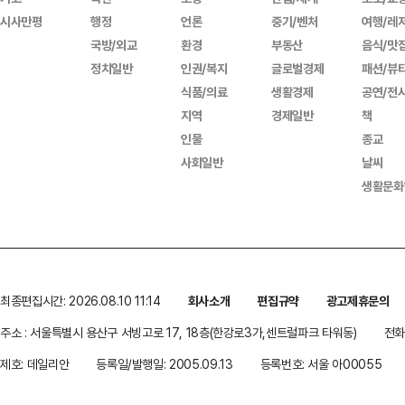
시사만평
행정
언론
중기/벤처
여행/레
국방/외교
환경
부동산
음식/맛
정치일반
인권/복지
글로벌경제
패션/뷰
식품/의료
생활경제
공연/전
지역
경제일반
책
인물
종교
사회일반
날씨
생활문화
최종편집시간: 2026.08.10 11:14
회사소개
편집규약
광고제휴문의
주소 : 서울특별시 용산구 서빙고로 17, 18층(한강로3가,센트럴파크 타워동)
전화 
제호: 데일리안
등록일/발행일: 2005.09.13
등록번호: 서울 아00055