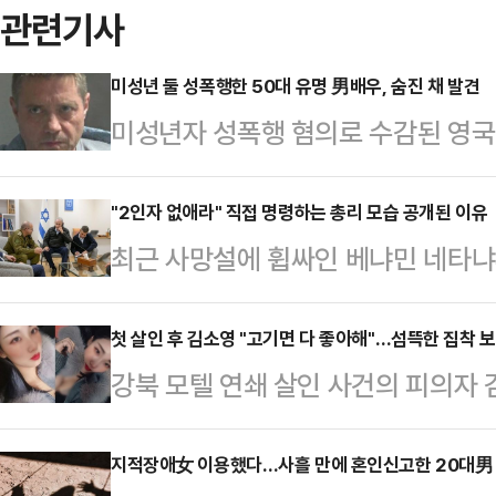
관련기사
미성년 둘 성폭행한 50대 유명 男배우, 숨진 채 발견
미성년자 성폭행 혐의로 수감된 영국 
도소에서 사망했다.15일(현지시간) 
당국은 지난 13일 성명을 통해 알
"2인자 없애라" 직접 명령하는 총리 모습 공개된 이유
최근 사망설에 휩싸인 베냐민 네타냐
지 두 달 만에 숨진 채 발견됐다고 밝
란 지도부 공습을 직접 지시하는 모
건의 일반적 절차에 따라 교정 보호 
셜미디어(SNS) 엑스(X)에 "네타
첫 살인 후 김소영 "고기면 다 좋아해"…섬뜩한 집착 
정"이라고 전했다.알포드는 2022년
강북 모텔 연쇄 살인 사건의 피의자 김
하라고 명령하는 모습"이라는 설명과
시 14세와 15세였던 소녀 2명을 성
상대 남성에게 "항정살, 삼겹살 먹고
총리는 한 손에 전화기를 들고 현장 
보인 사실이 드러났다.15일 중앙일
지적장애女 이용했다…사흘 만에 혼인신고한 20대男
스라엘 정부와 군 관계자로 보이는 