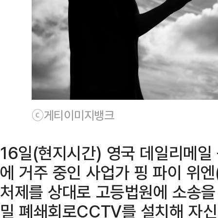
ⓒ게티이미지뱅크
16일(현지시간) 영국 데일리메일
에 거주 중인 사업가 핑 파이 위엔(
처제를 상대로 고등법원에 소송을 
밀 폐쇄회로CCTV를 설치해 자