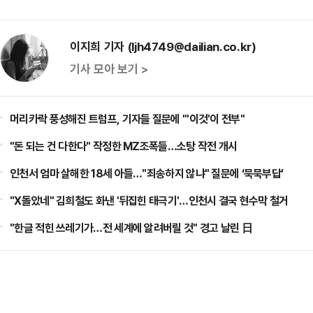
이지희 기자 (ljh4749@dailian.co.kr)
기사 모아 보기 >
머리카락 풍성해진 트럼프, 기자들 질문에 "'이것'이 전부"
"돈 되는 건 다한다" 작정한 MZ조폭들…소탕 작전 개시
인천서 엄마 살해한 18세 아들…"죄송하지 않냐" 질문에 ‘묵묵부답’
"X돌았네" 김희철도 화낸 '뒤집힌 태극기'…인천시 결국 현수막 철거
"한글 적힌 쓰레기가…전 세계에 알려버릴 것" 경고 날린 日