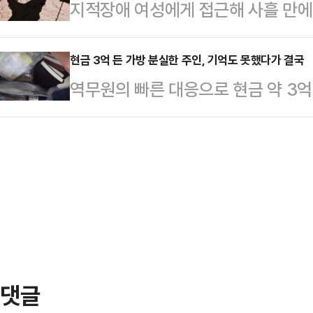
지적장애 여성에게 접근해 사흘 만에 
2명을 살해하고 1명에게 상해를 입
권의 실세인 알리 라리자니 이란 최
를 받는 20대 남성이 구속 송치됐
연락했던 남성 A씨의 증언이 공개됐
스라엘 공습으로 사망…
품을 가로챈 혐의(사기·강요 등)로 2
현금 3억 든 가방 분실한 주인, 기억도 못했다가 결국
차 살인 직후 "항정살, 삼겹살, 닭갈비
역무원의 빠른 대응으로 현금 약 3억
밝혔다.A씨는 지난해 4월부터 올해
해"라고 보낸 내용이 담겼다.지난달 
만에 무사히 주인에게 전달됐다.9일
대출을 받도록 강요하는 등 수차례에
6일 새벽 1시께 지하철 1호선 종로
혐의를 받고 있다.채무에 시달리던 
있는 가방을 습득해 주인에게 인계했
사흘만에 혼인 신고를 한 것으로 조
호 대리는 마지막 열차 운행을 확인하
의 금품을 노리…
차위치 8-2 부근 의자 위에 놓인 
다발 3개(약 3억원)와 목걸이·귀걸
다.이 대리는 즉…
댓글