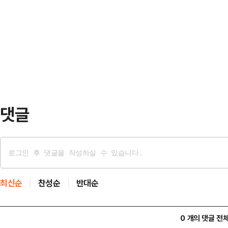
리할 수 있도록 함께 힘을 모아달라"
과 과감한 규제 개혁, 투자 유치로 
마포구에서 열린 당 맘편한특별위원회
며, 그 탁월한 추진력을 인정받아 
만나 "오 시장과 박수민 의원이 공천
"강원이 품은 무한한 잠재력을…
울시장 선거도 본격적 경선 돌입하게 
출에서 사실상 '단수공천' 없이 '경
풀이된다…
댓글
최신순
찬성순
반대순
0 개의 댓글 전