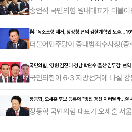
송언석 국민의힘 원내대표가 더불어
설정하고, 말하면서 스스로 발을 뺐다
소 의혹 사건 진상규명을 위한 국정조
전 대통령의 사위인 곽성언 의원은 17
세운 무리한 힘자랑으로 생각할 수밖
與 "독소조항 제거, 당정청 협의 검찰개혁안 도출…19
거를 제시하지 못하는 상태에서 하나
더불어민주당이 중대범죄수사청(중수청
송언석 원내대표는 17일 국회에서 
정치의 본질을 흔들고 있는 것"이라고
본회의에서 처리하겠다고 밝혔다. 공
대로 강행한다면 국회는 이재명 대통
지난 …
지와 관련한 일각의 우려에 당정청(
국민의힘, '강원 김진태·경남 박완수·울산 김두겸' 현역
이같이 비판했다.송 원내대표는 "민
국민의힘이 6·3 지방선거에 나설 
소조항을 삭제했다는 설명이다.정청래
지 못하면서 조작기소라고 무작정 
로 각각 현역인 김진태 강원지사, 
찰개혁 관련 긴급 기자회견을 열어 
라며 "국민의힘은 이 국정조사에 동
공천했다.국민의힘 중앙당 공천관리위
장동혁, 오세훈 후보 등록에 "멋진 경선 치러달라…잘 
수사 지휘 및 수사 개입 여지와 관련
장동혁 국민의힘 대표가 오세훈 서울시
강원특별자치도지사와 경남도지사, 
와 기소의 완전 분리와 검찰도 행정
여하겠다고 밝힌 것에 대해 "멋진 
정 지었다고 밝혔다.공관위는 "김진
다.정 대표는 "당정청이 …