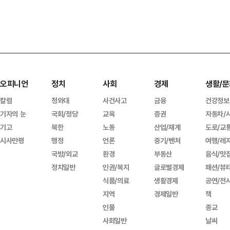
오피니언
정치
사회
경제
생활/문
칼럼
청와대
사건사고
금융
건강정보
기자의 눈
국회/정당
교육
증권
자동차/
기고
북한
노동
산업/재계
도로/교
시사만평
행정
언론
중기/벤처
여행/레
국방/외교
환경
부동산
음식/맛
정치일반
인권/복지
글로벌경제
패션/뷰
식품/의료
생활경제
공연/전
지역
경제일반
책
인물
종교
사회일반
날씨