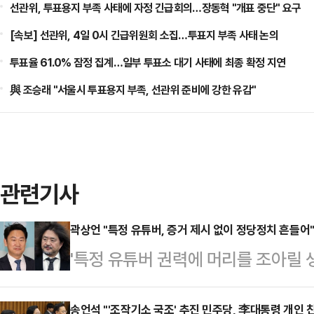
선관위, 투표용지 부족 사태에 자정 긴급회의…장동혁 "개표 중단" 요구
[속보] 선관위, 4일 0시 긴급위원회 소집…투표지 부족 사태 논의
투표율 61.0% 잠정 집계…일부 투표소 대기 사태에 최종 확정 지연
與 조승래 "서울시 투표용지 부족, 선관위 준비에 강한 유감"
관련기사
곽상언 "특정 유튜버, 증거 제시 없이 정당정치 흔들어
'특정 유튜버 권력에 머리를 조아릴 
어민주당 의원이 최근 유튜버 김어준
소취소 거래설 파장과 관련해 "급기
송언석 "'조작기소 국조' 추진 민주당, 李대통령 개인 