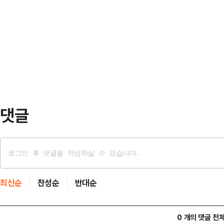
청년들이 복잡하고 다양한 채용 전형
와 관계없이 제안이 가능하다.공모 
여하는 청년은 사용자계정을 받아 자기
생활 불편 해소 사업 △시민 삶의 질 
면접 연습, 역량평가, 취업상담 등 
순 민원 사업이나 타기관…
별 이용한도 내에서 시간과 공간의 제
이 있다.대상은 신청일 기준 주민등
재학, 휴학 중인…
댓글
최신순
찬성순
반대순
0 개의 댓글 전