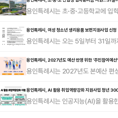
공간을 확보했다고 4일 밝혔다.또 
용인특례시는 초·중·고등학교에 입학
역의 교통환경 개선을 위해 셔틀버스
금 10만 원을 지원한다고 3일 밝혔
행자 측에 주차 수요에 대응하는 방
구 등을 장만해야 하는 신입생 가정
용인특례시, 여성 청소년 생리용품 보편지원사업 신청
확보한 거점주차장은 원삼면 독성리 
용인특례시는 오는 5일부터 31일까
고 있다.대상은 이날 기준 용인에 주
일원에 총 10만 726㎡ 규모로 3월
신청을 받는다고 3일 밝혔다.청소년
다. 대상자는 약 3만 1000명이다
량을 수용할 수 …
24'의 '경기민원 신청'에서 5일 오
용인특례시, 2027년도 예산 반영 위한 '주민참여예산'
호자가 오는 31일까지 '정부24'를 
용인특례시는 2027년도 본예산 편
가족 또는 외국인, 국내 거소자는 
원금'으로 검색해 용인시를 선택해 
해 3일부터 오는 5월 31일까지 '
하다.대상은 용인에 주민등록, 외국인
다른 경우 학생…
을 운영한다고 밝혔다.주민참여예산제
용인특례시, AI 활용 취업역량강화 지원사업 청년 30
세까지(2008년 1월~ 2015년 12
용인특례시는 인공지능(AI)을 활용
산제 운영 조례'에 따라 예산 과정에
당 월 1만 4000원, 연 최대 16
구직자를 모집한다고 2일 밝혔다.시는
시에 거주하거나 근무하는 시민이라면
로…