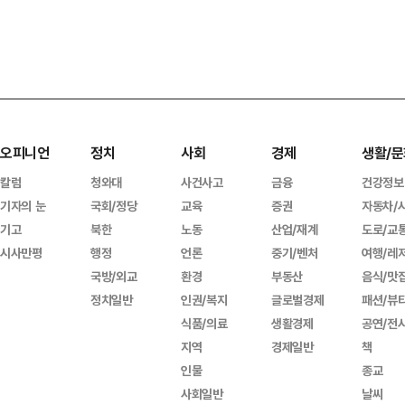
오피니언
정치
사회
경제
생활/문
칼럼
청와대
사건사고
금융
건강정보
기자의 눈
국회/정당
교육
증권
자동차/
기고
북한
노동
산업/재계
도로/교
시사만평
행정
언론
중기/벤처
여행/레
국방/외교
환경
부동산
음식/맛
정치일반
인권/복지
글로벌경제
패션/뷰
식품/의료
생활경제
공연/전
지역
경제일반
책
인물
종교
사회일반
날씨