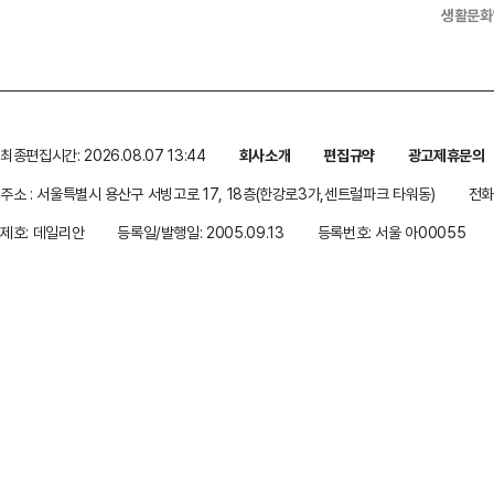
생활문화
최종편집시간: 2026.08.07 13:44
회사소개
편집규약
광고제휴문의
주소 : 서울특별시 용산구 서빙고로 17, 18층(한강로3가,센트럴파크 타워동)
전화 
제호: 데일리안
등록일/발행일: 2005.09.13
등록번호: 서울 아00055