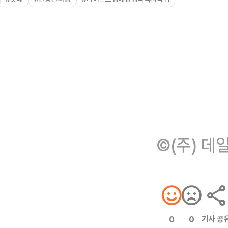
©(주) 데
기사 공
0
0