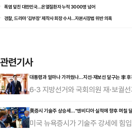
폭염 덮친 대한민국…온열질환자 누적 3000명 넘어
경찰, 드라마 '김부장' 제작사 회장 수사…자본시장법 위반 의혹
관련기사
대통령과 얼마나 가까웠나…지선·재보선 달구는 李 후광
6·3 지방선거와 국회의원 재·보궐
중심으로 빠르게 재정렬되는 양상이다
화두는 '대통령과의 직접적인 접점'
美증시 기술주 상승세…"엔비디아 실적에 향후 며칠 달
미국 뉴욕증시가 기술주 강세에 힘입
넘어 이 대통령과 얼마나 가까이에서