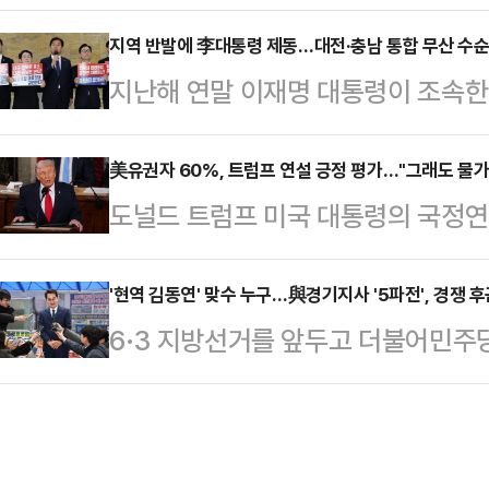
방송에 따르면 전통적 우량주로 구성
이나 이른바 '샤라웃'(shout ou
(현지시간) 전 거래일보다 307.77포
지역 반발에 李대통령 제동…대전·충남 통합 무산 수순
부상 중이다.대통령과 접점을 전면에
지난해 연말 이재명 대통령이 조속한
을 마쳤다. 대형주 위주의 스탠더드앤드
는 가운데 강원도지사에 출마하는 
충남 행정통합이 암초를 만났다. 시
인트(0.81%) 상승한 6946.14
계양을 보궐선거 …
어, 이 대통령 역시 지역 동의 없는 
美유권자 60%, 트럼프 연설 긍정 평가…"그래도 물가
288.40(1.26%)포인트 뛴 2만 
도널드 트럼프 미국 대통령의 국정연
방선거 내 통합은 사실상 어려워졌다
비디아는 실적 발표를 앞두고 2.2%
평가를 내렸다고 미 CNN 방송이 2
면, 이 대통령은 전날 엑스(X·옛 
사기관 SSRS에 의뢰해 트럼프 대
'현역 김동연' 맞수 누구…與경기지사 '5파전', 경쟁 후
반대하고 있다"며 "천년의 역사를 
6·3 지방선거를 앞두고 더불어민주
사했다. 조사 결과 응답자의 38%는 
없이 일방적으로 강행할 수는 없다"고
관심이 쏠리는 가운데, 경기도 민심
라고 답했다. 전체의 63%가 국정연
소한 해당…
는 모양새다. 선거를 앞두고 실시되
국 유권자 482명을 대상으로 진행했
할을 하는데, 이른바 '설 명절 밥상머
이 수치는 1기 국정연설에 비해선 다