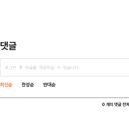
지사가 경쟁자들을 압도하는 결과가 
었던 3…
지방선거를 100여일 앞두고 실시된 
는 모든 조사에서 민주당 차기 경기도
조사에선 오…
댓글
최신순
찬성순
반대순
0 개의 댓글 전