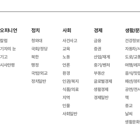
오피니언
정치
사회
경제
생활/문
칼럼
청와대
사건사고
금융
건강정보
기자의 눈
국회/정당
교육
증권
자동차/
기고
북한
노동
산업/재계
도로/교
시사만평
행정
언론
중기/벤처
여행/레
국방/외교
환경
부동산
음식/맛
정치일반
인권/복지
글로벌경제
패션/뷰
식품/의료
생활경제
공연/전
지역
경제일반
책
인물
종교
사회일반
날씨
생활문화