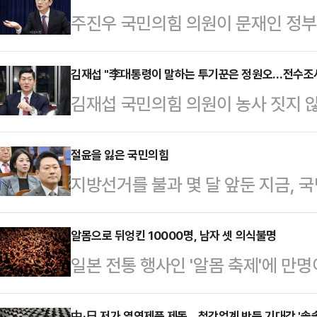
주진우 국민의힘 의원이 문재인 정부 
회분의 백신에서 곰팡이, 머리카락 
은경 (보건복지부) 장관은 질병청장 
김재섭 "李대통령이 말하는 투기꾼은 정원오…전수조사
김재섭 국민의힘 의원이 농사 짓지 
리를 높였다.주진우 의원은 25일 페
을 동원한 전수조사 및 매각을 명령
번호, 접종병원을 공개하고, 접종자
청장을 전수조사 1호 대상자로 지정
절윤을 잃은 국민의힘
는 "곰팡이, 머리카락, 이산화규소가
지방선거를 불과 몇 달 앞둔 지금,
페이스북에 "보통 부동산과 관련해서
시킨 것은 범죄"라며 "같은 제조 공
다 강성 지지층의 눈치를 먼저 보는
편인데, 이번에는 참 말을 잘했다"며
뗐다.이어 …
론조사에서도 여당이 40% 안팎의 
알몸으로 뒤엉킨 10000명, 남자 셋 의식불명
대상자로 지정하라"고 압박했다.김 
일본 전통 행사인 '알몸 축제'에 만
중반에 머무는 구도가 고착화되고 있
장은 57년 경력의 영농인이거나, 이
에 빠지는 사고가 발생했다.23일 교도
결과가 반복되고 있다.​​정치는 결국
등기부등본에 따르면…
中·日 저가 열연제품 제동…철강업계 반등 기대감 '솔솔