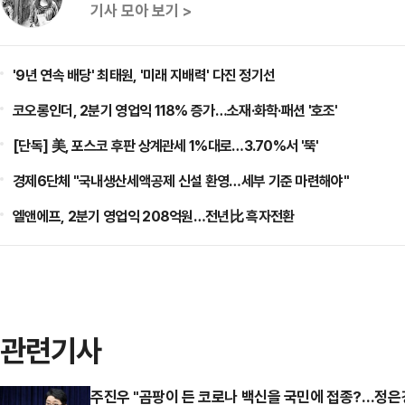
기사 모아 보기 >
'9년 연속 배당' 최태원, '미래 지배력' 다진 정기선
코오롱인더, 2분기 영업익 118% 증가…소재·화학·패션 '호조'
[단독] 美, 포스코 후판 상계관세 1%대로…3.70%서 '뚝'
경제6단체 "국내생산세액공제 신설 환영…세부 기준 마련해야"
엘앤에프, 2분기 영업익 208억원…전년比 흑자전환
관련기사
주진우 "곰팡이 든 코로나 백신을 국민에 접종?…정은경