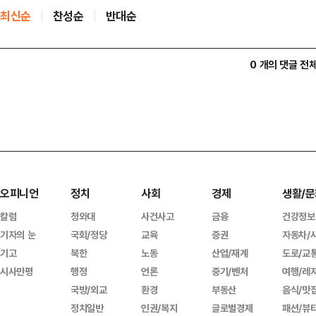
최신순
찬성순
반대순
0 개의 댓글 전
오피니언
정치
사회
경제
생활/문
칼럼
청와대
사건사고
금융
건강정보
기자의 눈
국회/정당
교육
증권
자동차/
기고
북한
노동
산업/재계
도로/교
시사만평
행정
언론
중기/벤처
여행/레
국방/외교
환경
부동산
음식/맛
정치일반
인권/복지
글로벌경제
패션/뷰