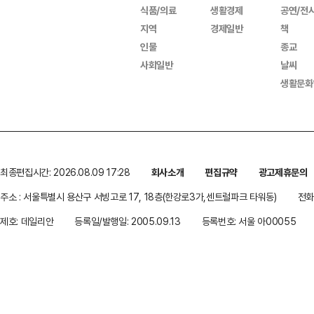
식품/의료
생활경제
공연/전
지역
경제일반
책
인물
종교
사회일반
날씨
생활문화
최종편집시간: 2026.08.09 17:28
회사소개
편집규약
광고제휴문의
주소 : 서울특별시 용산구 서빙고로 17, 18층(한강로3가,센트럴파크 타워동)
전화 
제호: 데일리안
등록일/발행일: 2005.09.13
등록번호: 서울 아00055