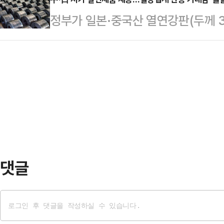
시쯤 오카야마시 히가시구 사이다이지
에 있다. 그러나 현재 국민의힘은 
정부가 일본·중국산 열연강판(두께 
제에서 남성 참가자 6명이 부상을 입
안주하는 길을 선택하고 있다는 우려
핑 관세 부과를 결정하면서 국내 철
40~50대 남성 3명은 의식 불명 
과민할 정도로 반…
철강업계는 그간 전방 산업 부진과 
(하다카 마쓰리)'로 알려진 이 행사
격에 반영하지 못해 산업 불황이 장
것으로, 국가 주요무형문화재로 지정
수입재의 무분별한 유입에 제동이 걸
성 속옷인 훈도…
감이 나온다.산업통상부 무역위원회는
산 탄소강과 합금강으로 만든 열연을
로 국내 산업에 실질적 피…
댓글