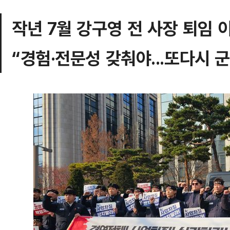
작년 7월 강구영 전 사장 퇴임 
“경험·전문성 갖춰야...또다시 