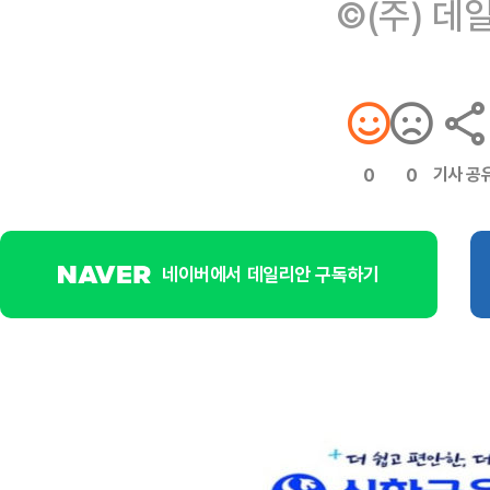
©(주) 데
기사 공
0
0
네이버에서 데일리안 구독하기