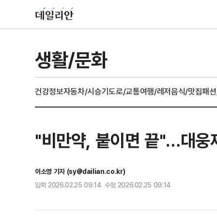
생활/문화
건강정보
자동차/시승기
도로/교통
여행/레저
음식/맛집
패션
"비만약, 붙이면 끝"…대웅
이소영 기자 (sy@dailian.co.kr)
입력 2026.02.25 09:14 수정 2026.02.25 09:14