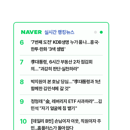
실시간 랭킹뉴스
6
놀이장서 구렁
'7번째 도전' KDB생명 누가 품나…흥국·
한투·한화 '3색 셈법'
7
문가가 경고한
李대통령, 6시간 부동산 2차 점검회
의…"과감히 판단·실천하라"
8
 외치자…與
박지원이 본 호남 당심…"李대통령과 1년
하라"
함께한 김민석에 갈 것"
9
 논산 훈련소
정청래 "金, 레버리지 ETF 사과하라"…김
간행군 한다
민석 "자기 얼굴에 침 뱉기"
10
개편에 개미
[데일리 B컷] 손님이자 이웃, 직원이자 주
민...홈플러스가 돌아왔다