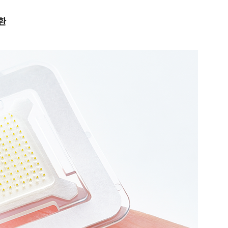
환
1
[속보] '길이 1.5m' 안동 물
이 출몰…한때 시민 대피 소동
2
"편해서 매일 신었는데"...전
'크록스'의 숨은 위험
3
송영길·김민석, '조희대 탄핵'
법사위원들 "즉시 대법관 제청
4
[단독] 천하람, 국회의원 최초
2박 3일 '입소'…각개전투·야
5
'국장만 하라고?'…ISA 세제
'부글부글'