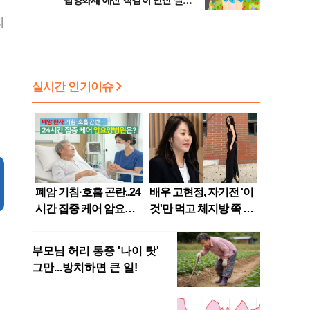
립영화제 예산 삭감이 던진 질문
[초점]
지