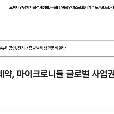
오피니언
정치
사회
경제
생활/문화
IT/과학
연예
스포츠
세계
수도권
포토
D-
/뷰티
공연/전시
책
종교
날씨
생활문화일반
제약, 마이크로니들 글로벌 사업