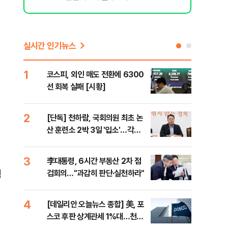
실시간 인기뉴스
1
6
코스피, 외인 매도 전환에 6300
'눈
선 회복 실패 [시황]
시간
2
7
[단독] 천하람, 국회의원 최초 논
'국
산 훈련소 2박 3일 '입소'…각개
에 
전투·야간행군 한다
3
8
李대통령, 6시간 부동산 2차 점
[내
획
검회의…"과감히 판단·실천하라"
나기
4
9
[데일리안 오늘뉴스 종합] 美, 포
"동
스코 후판 상계관세 1%대…천하
내"