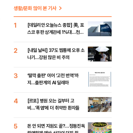
생활/문화 많이 본 기사
1
[데일리안 오늘뉴스 종합] 美, 포
스코 후판 상계관세 1%대…천하
람, 의원 최초 논산훈련소 2박3일
'입소'
2
[내일 날씨] 37도 찜통에 오후 소
나기…강원 많은 비 주의
3
‘딸깍 출판’ 이어 ‘고전 번역’까
지…출판계의 AI 딜레마
4
[르포] 병원 오는 길부터 고
비…'폭염'에 더 취약한 환자들
5
돈 안 되면 지원도 끝?…정동진독