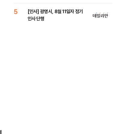
람, 의원 최초 논산훈련소 2박3일
'입소'
5
10
[인사] 광명시, 8월 11일자 정기
SK
인사 단행
당…
게