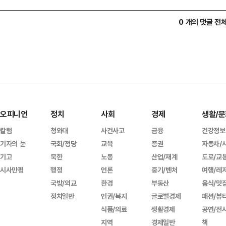
0 개의 댓글 전
오피니언
정치
사회
경제
생활/문
칼럼
청와대
사건사고
금융
건강정보
기자의 눈
국회/정당
교육
증권
자동차/
기고
북한
노동
산업/재계
도로/교
시사만평
행정
언론
중기/벤처
여행/레
국방/외교
환경
부동산
음식/맛
정치일반
인권/복지
글로벌경제
패션/뷰
식품/의료
생활경제
공연/전
지역
경제일반
책