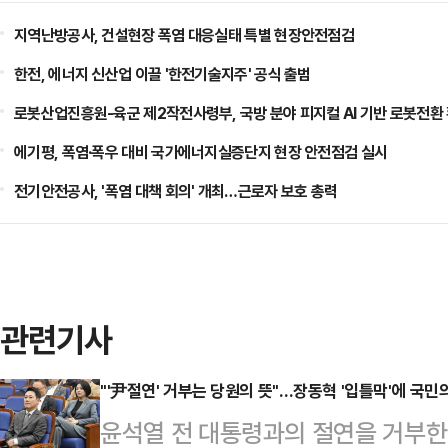
지역난방공사, 건설현장 폭염 대응실태 특별 현장안전점검
한전, 에너지 신산업 이끌 '한전기술지주' 공식 출범
로봇산업진흥원-육군 제2작전사령부, 국방 분야 피지컬 AI 기반 로봇전환
에기평, 폭염·폭우 대비 국가에너지실증단지 현장 안전점검 실시
전기안전공사, '폭염 대책 회의' 개최…근로자 보호 총력
관련기사
"'尹절연' 거부는 당원의 뜻"…장동혁 '입틀막'에 국민
윤석열 전 대통령과의 절연을 거부한