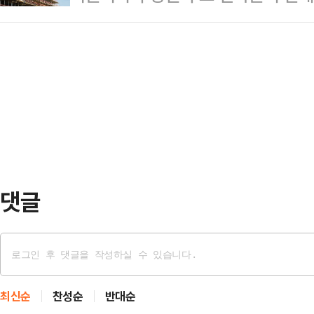
생애주기를 아우르는 ‘통합 안전망’ 
활용품 중심의 균일가 매장이 가성비
불확실…
2023년 발표한 ‘서울형 건설혁신’
션 특화 오프 프라이스 플랫폼이 확
를 원천차단하고 공사장 안전문화를 
적인 사례가 뷰티 아울렛을 표방하는 
7월 동영상 기록관리 대상을 확대하고
하는 오프뷰…
회 심의 및 운영기준’을 신설해 공사
다시 안전성을 확인하도록 하는 등 
구조 건축물은…
댓글
최신순
찬성순
반대순