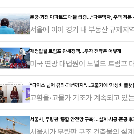
당이 혼돈에 빠진 가운데, 의원총회
으면서 당내 파열음이 더욱 커지고 
분당·과천 아파트도 매물 급증…“다주택자, 주택 처분
서울에 이어 경기 내 부동산 규제지
한 채 당원들의 뜻을 반영한 결정이
있다. 오는 5월 9일 양도소득세 
전망이다.23일 데일리안 취재를 종
둘러 매도에 나선 것으로 파악된다.
재정립될 트럼프 관세정책…투자 전략은 어떻게
에서 열린 의원총회에서 "내가 (윤 전
미국 연방 대법원이 도널드 트럼프 대
규제지역을 중심으로 최근 한 달 사
스북 글을 몇 번이나 읽은 의원들이 있
시에 미칠 영향이 주목된다.관련 소
전체 아파트 매물은 전날 기준 16만6
것"이라고 강…
시도 상승 마감했지만, 불확실성을 염
“다이소 넘어 뷰티·패션까지”…고물가에 ‘가성비 플랫
대비 2.7% 증가하는 데 그쳤으나
고환율·고물가 기조가 계속되고 있는
가 있다는 지적이다.24일 한국거래소
증했다.특히 성남은 분당구를 중심
비’로 빠르게 이동하고 있다. 초저가
비 37.56포인트(0.65%) 오른 5
나타났다. 분당…
리적인 가격에 선보이는 ‘오프 프라이스
서울시, 무량판 ‘통합 안전망 구축’…설계·시공·준공 
이 단기 급등에 따른 차익실현을 꾀한
서울시가 무량판 구조 건축물의 설계
유통 채널로 부상하는 모습이다.24일
스 등 '반도체 투톱'을 1조원 넘게