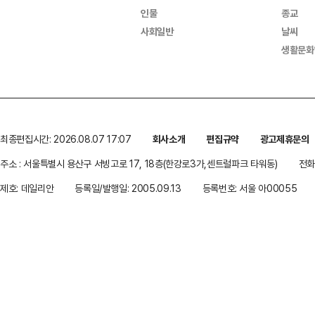
인물
종교
사회일반
날씨
생활문화
최종편집시간: 2026.08.07 17:07
회사소개
편집규약
광고제휴문의
주소 : 서울특별시 용산구 서빙고로 17, 18층(한강로3가,센트럴파크 타워동)
전화 
제호: 데일리안
등록일/발행일: 2005.09.13
등록번호: 서울 아00055