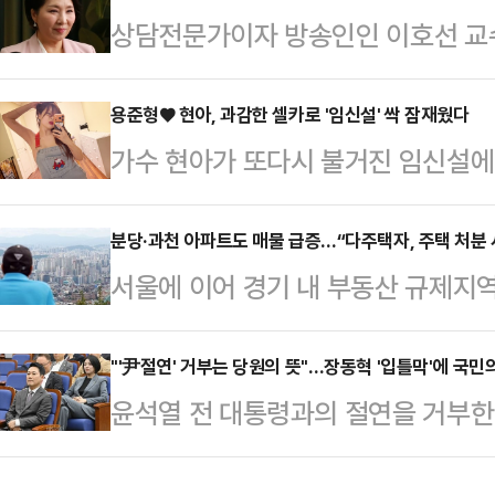
상담전문가이자 방송인인 이호선 교수
제에서 남성 참가자 6명이 부상을 입
램 '운명전쟁49'에서 1회 출연 후 
40~50대 남성 3명은 의식 불명 
선은 17일 자신의 인스타그램에 '자
용준형♥ 현아, 과감한 셀카로 '임신설' 싹 잠재웠다
(하다카 마쓰리)'로 알려진 이 행사
가수 현아가 또다시 불거진 임신설에
진과 함께 "누가 뭐래도 저는 평생 
것으로, 국가 주요무형문화재로 지정
응했다.현아는 21일 자신의 소셜미디
는 짧지만 꽤 오래 상담을 했다"면서
성 속옷인 훈도…
장의 사진을 게재했다. 공개된 사진 
분당·과천 아파트도 매물 급증…“다주택자, 주택 처분
와 함께하는 모든 내담자를 위해 기
서울에 이어 경기 내 부동산 규제지
채 거울 셀카를 찍고 있다. 상의를 
사이버대학교 기독교상담복지학과 학과
있다. 오는 5월 9일 양도소득세 
을 끌며, 여전한 슬림한 몸매를 강조
려 캠프'와 t…
둘러 매도에 나선 것으로 파악된다.
"'尹절연' 거부는 당원의 뜻"…장동혁 '입틀막'에 국민
핑몰 데이트를 즐기는 모습이 포착되
윤석열 전 대통령과의 절연을 거부한
규제지역을 중심으로 최근 한 달 사
임신설이 제기됐다.하지만 소속사는 
당이 혼돈에 빠진 가운데, 의원총회
전체 아파트 매물은 전날 기준 16만6
며 “현재 꾸준…