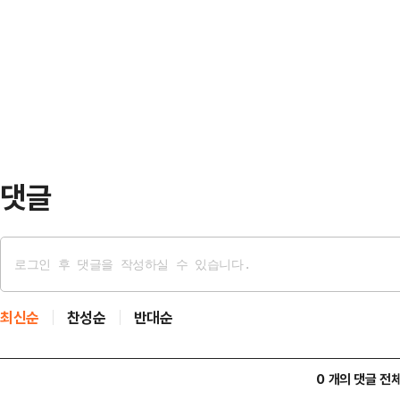
으면서 당내 파열음이 더욱 커지고 
대비 2.7% 증가하는 데 그쳤으나
한 채 당원들의 뜻을 반영한 결정이
증했다.특히 성남은 분당구를 중심
전망이다.23일 데일리안 취재를 종
나타났다. 분당…
에서 열린 의원총회에서 "내가 (윤 전
스북 글을 몇 번이나 읽은 의원들이 있
것"이라고 강…
댓글
최신순
찬성순
반대순
0 개의 댓글 전