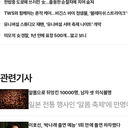
한밤중 도로에 쓰러진 女…출동한 순찰차에 치여 숨져
TWS와 함께하는 흔적 케어…비긴스 바이 정샘물, ‘블레미쉬 스트라이크’
유니버설 스튜디오 재팬, ‘유니버설 서머 축제 나이트’ 개막
미모의 女경찰, 1년 만에 표창 500개…알고 보니
관련기사
알몸으로 뒤엉킨 10000명, 남자 셋 의식불명
일본 전통 행사인 '알몸 축제'에 만
에 빠지는 사고가 발생했다.23일 교도
시쯤 오카야마시 히가시구 사이다이지
이호선, '박나래 출연 예능' 1회 만에 돌연 하차했다