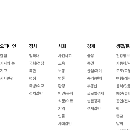
오피니언
정치
사회
경제
생활/문
칼럼
청와대
사건사고
금융
건강정보
기자의 눈
국회/정당
교육
증권
자동차/
기고
북한
노동
산업/재계
도로/교
시사만평
행정
언론
중기/벤처
여행/레
국방/외교
환경
부동산
음식/맛
정치일반
인권/복지
글로벌경제
패션/뷰
식품/의료
생활경제
공연/전
지역
경제일반
책
인물
종교
사회일반
날씨