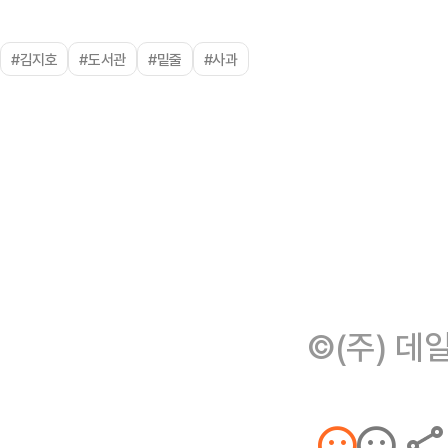
#김지호
#도서관
#밑줄
#사과
©(주) 데