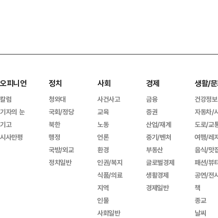
오피니언
정치
사회
경제
생활/문
칼럼
청와대
사건사고
금융
건강정보
기자의 눈
국회/정당
교육
증권
자동차/
기고
북한
노동
산업/재계
도로/교
시사만평
행정
언론
중기/벤처
여행/레
국방/외교
환경
부동산
음식/맛
정치일반
인권/복지
글로벌경제
패션/뷰
식품/의료
생활경제
공연/전
지역
경제일반
책
인물
종교
사회일반
날씨