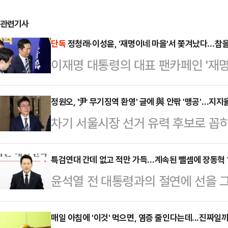
관련기사
단독
정청래·이성윤, '재명이네 마을'서 쫓겨났다…참을
이재명 대통령의 대표 팬카페인 '재
표와 이성윤 최고위원이 강제 탈퇴 
그동안 이 대통령과 각을 세우는 듯한
정원오, '尹 무기징역 환영' 글에 與 안팎 '맹공'…지지
차기 서울시장 선거 유력 후보로 꼽
을 수 없다는 입장을 모은 것으로 해
주당 내 경쟁 후보군과 강성 지지층들
는 22일 공지를 통해 정 대표와 이 
우두머리 혐의를 받는 윤석열 전 대
특검연대 간데 없고 적만 가득…계속된 뺄셈에 장동혁 
과, 전체 투표수 1231표 중 찬성 81%
윤석열 전 대통령과의 절연에 선을 그
SNS에 환영의 글을 올렸던 게 발단
인사를 강퇴, 추방하기로 결정했다고
팎의 반발이 거세지고 있다. 6·3 
달리는 정 구청장이 강성 지지층의 
윤어게인을 당의 공식 노선으로 선택
매일 아침에 '이것' 먹으면, 염증 줄인다는데...진짜일까
작용할지 주목된다.22일 정치권에 따