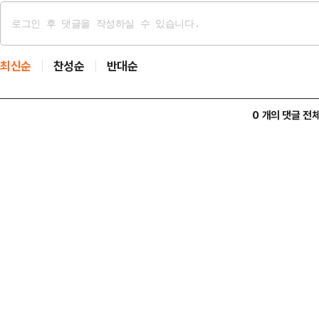
최신순
찬성순
반대순
0 개의 댓글 전