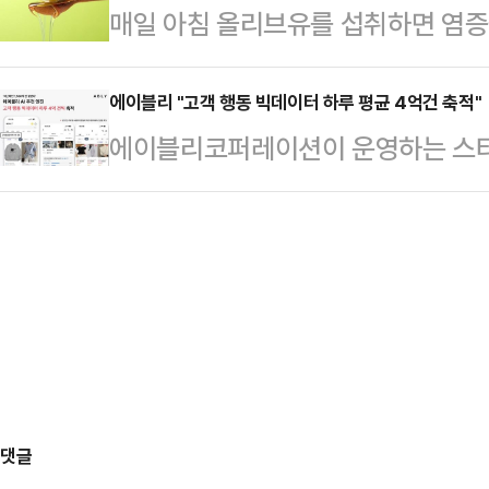
매일 아침 올리브유를 섭취하면 염증
분출하는 모양새다. 특히 지선을 앞
의 선고 직후 정 구청장의 페이스북
섭취의 건강효과미국 식품의약국에 따
책연대에 나섰던 개혁신당마저 '연대
지층 사이에서 …
우 심혈관질환 예방 효과를 볼 수 
에이블리 "고객 행동 빅데이터 하루 평균 4억건 축적"
더 심화될 우려도 제기된다.국민의힘
에이블리코퍼레이션이 운영하는 스타
부하게 함유하고 있어 혈중 콜레스테
최한다. 의원총회에선 장동혁 대표의 
4억건의 고객 행동 빅데이터가 축적되
올리브에 함유된 항산화 성분인 폴
관련한 격론이 벌…
터가 쌓였다고 23일 밝혔다.고객 행
세포를 보호하는데, 이는 혈소판 응
표시), 마켓 찜, 장바구니, 주문 수
하는 효과가 있다. 따라서 혈액 속 
록한 데이터베이스(DB)를 의미한다
으면 심혈관질환을 예방하는…
발생하는 모든 행동 데이터를 사용자 
이를 연속적인 데이터셋(Data-se
고 저장하…
댓글