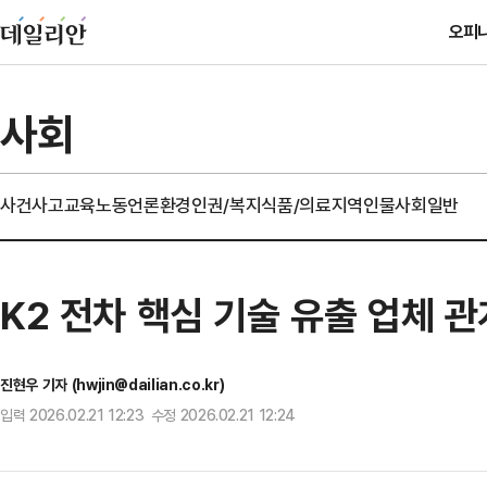
오피
사회
사건사고
교육
노동
언론
환경
인권/복지
식품/의료
지역
인물
사회일반
K2 전차 핵심 기술 유출 업체 
진현우 기자 (hwjin@dailian.co.kr)
입력 2026.02.21 12:23 수정 2026.02.21 12:24