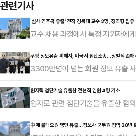
관련기사
'심사 연주곡 유출' 전직 경북대 교수 2명, 징역형 집유
교수 채용 과정에서 특정 지원자에게
대학교 음악학과 교수들에 유죄가 확
부(주심 신숙희 대법관)는 위계공무
쿠팡 정보유출 피해자, 미국서 집단소송…징벌적 손해
3300만명이 넘는 회원 정보 유출 
판에 넘겨진 전 경북대 교수 A(57)
회사인 쿠팡아이엔씨(Inc)와 김범석
유예 2년을 선고한 원심판결을 지난달
방법원에 징벌적 손해배상을 청구하
원자력 첨단기술 유출한 전현직 임원 4명 기소
진행된 음악학과 피아노 전공 교수 
원자로 관련 첨단기술을 유출한 혐
로펌 SJKP의 탈 허쉬버그 변호사는
정해 놓은 지원자 C씨가 실기심사에서
원 4명이 재판에 넘겨졌다.대전지검
법에 의해 설립됐고 미국 시민은 물
용할 공개수업 …
술 등을 대량 유출한 혐의로 한국원자
中에 블랙요원 명단 유출…정보사 군무원 징역 20년 
이에게 의무를 진다"며 소송 제기 