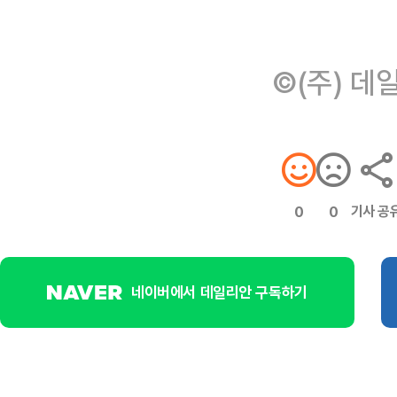
©(주) 데
기사 공
0
0
네이버에서 데일리안 구독하기