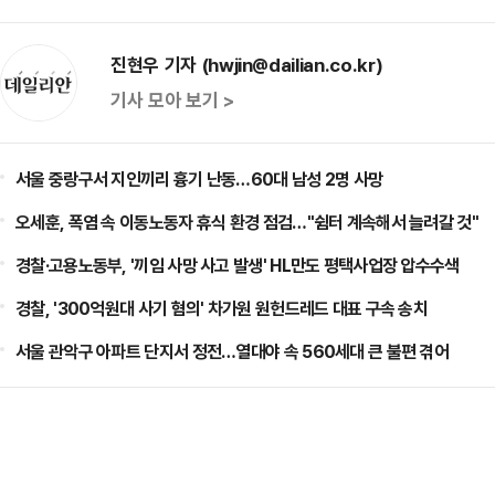
진현우 기자 (hwjin@dailian.co.kr)
기사 모아 보기 >
서울 중랑구서 지인끼리 흉기 난동…60대 남성 2명 사망
오세훈, 폭염 속 이동노동자 휴식 환경 점검…"쉼터 계속해서 늘려갈 것"
경찰·고용노동부, '끼임 사망 사고 발생' HL만도 평택사업장 압수수색
경찰, '300억원대 사기 혐의' 차가원 원헌드레드 대표 구속 송치
서울 관악구 아파트 단지서 정전…열대야 속 560세대 큰 불편 겪어