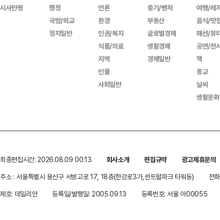
시사만평
행정
언론
중기/벤처
여행/레
국방/외교
환경
부동산
음식/맛
정치일반
인권/복지
글로벌경제
패션/뷰
식품/의료
생활경제
공연/전
지역
경제일반
책
인물
종교
사회일반
날씨
생활문화
최종편집시간: 2026.08.09 00:13
회사소개
편집규약
광고제휴문의
주소 : 서울특별시 용산구 서빙고로 17, 18층(한강로3가,센트럴파크 타워동)
전화 
제호: 데일리안
등록일/발행일: 2005.09.13
등록번호: 서울 아00055