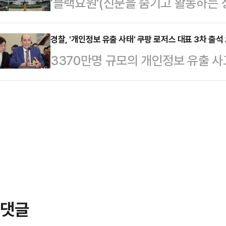
'블랙요원'(신분을 숨기고 활동하는 
직원 등 4명을 불구속 상태로 재판에
미국 시민권자인 이모 씨와 박모 씨를
요원 추정 인물에 유출한 국군정보사
년부터 2차례에 걸쳐 원자력안전기술
자들이 소송을 …
됐다.20일 법조계에 따르면 대법원 
경찰, '개인정보 유출 사태' 쿠팡 로저스 대표 3차 출석
수로'와 관련된 산업 기술 파일 140
3370만명 규모의 개인정보 유출 사
반이적 등 혐의로 재판에 넘겨진 전직
외장 하드에 복사해 외부로 유출한 
대표가 경찰의 2차 출석요구에도 불
벌금 10억원, 추징금 1억6205만
회의 감사자료와 국정…
3차 출석을 요구했다.경찰 관계자는 
대법원은 "피고인의 연령·성행·환경과
으로부터) 2차 출석 요구까진 출석 
황 등 여러 사정을 살펴보면 원심이 
중"이라고 밝혔다.앞서 경찰은 쿠팡의
다고 할…
발표와 관련해 로저스 대표 측에 이달
구한 바 있다. 이 같은 1, 2차 출석
댓글