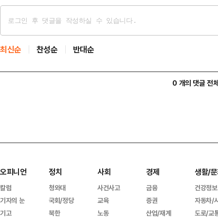
최신순
찬성순
반대순
0 개의 댓글 전
오피니언
정치
사회
경제
생활/문
칼럼
청와대
사건사고
금융
건강정보
기자의 눈
국회/정당
교육
증권
자동차/
기고
북한
노동
산업/재계
도로/교