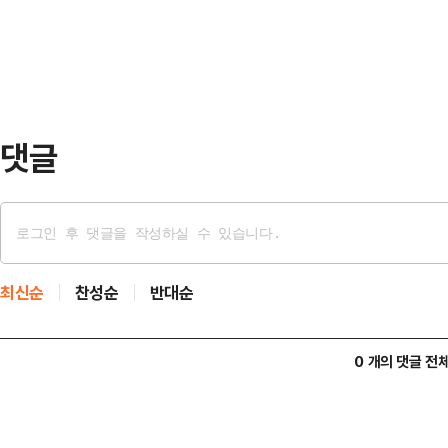
공 승인이 이루어지자 곧바로 임차 
무리 단계로 접어들어 오는 3월부터
다.경과원의 이번 사무실 임차 이전
지체되어온 파주 이전 약…
댓글
최신순
찬성순
반대순
0 개의 댓글 전