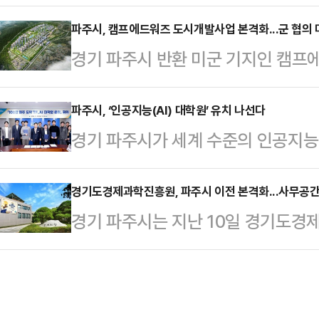
교통비 지원사업과 별도로, 지역 여건
원사업(파프렌즈)’을 오는 4월부터 
파주시, 캠프에드워즈 도시개발사업 본격화...군 협의
경기 파주시 반환 미군 기지인 캠
지원금 한도를 모두 사용했거나, 마
진될 전망이다.파주시는 캠프에드워
년에게 분기당 최대 6만 원을 추가 
문이라 할 수 있는 군 협의 절차가 
파주시, ‘인공지능(AI) 대학원’ 유치 나선다
중되는 마을버스와 파프리카(학생전용
경기 파주시가 세계 수준의 인공지능(A
부진했던 도시개발사업이 본격화될 
원하는 데 목적이 있다.지원 대상은 
공지능(AI)' 대학원 유치 추진에 적
시 월롱면 소재 미군반환공여지로, 
소년이며, 나이와 관계…
시정목표 가운데 하나인 ‘100만 자
경기도경제과학진흥원, 파주시 이전 본격화...사무공간
위한 군과의 협의 절차에 들어갔지만,
경기 파주시는 지난 10일 경기도경제
를 전담하는 ‘100만 파주 도약 TF’
차례나 이어진 협의가 군의 부동의로
을 위한 사무공간 임차 본계약을 마
원 유치를 위한 전략회의’를 개최했
는 등 사실상 중단 위기에 …
고 밝혔다.경과원은 지난해 연말 동
진행된 이날 회의는 학계·산업계 전
가계약을 맺고 내부 공간 조성 공사를
성을 공식화하는 것으로 첫 회의 출