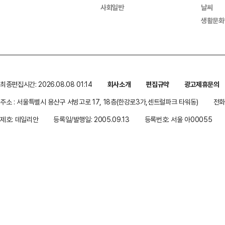
사회일반
날씨
생활문화
최종편집시간: 2026.08.08 01:14
회사소개
편집규약
광고제휴문의
주소 : 서울특별시 용산구 서빙고로 17, 18층(한강로3가,센트럴파크 타워동)
전화 
제호: 데일리안
등록일/발행일: 2005.09.13
등록번호: 서울 아00055