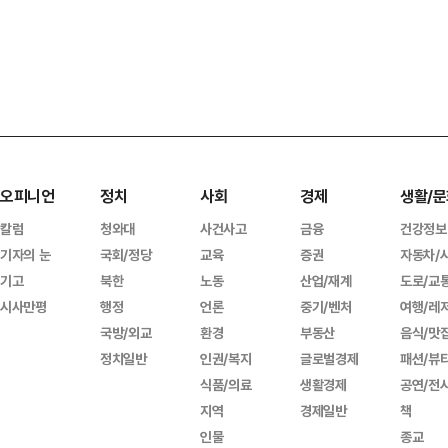
오피니언
정치
사회
경제
생활/문
칼럼
청와대
사건사고
금융
건강정보
기자의 눈
국회/정당
교육
증권
자동차/
기고
북한
노동
산업/재계
도로/교
시사만평
행정
언론
중기/벤처
여행/레
국방/외교
환경
부동산
음식/맛
정치일반
인권/복지
글로벌경제
패션/뷰
식품/의료
생활경제
공연/전
지역
경제일반
책
인물
종교