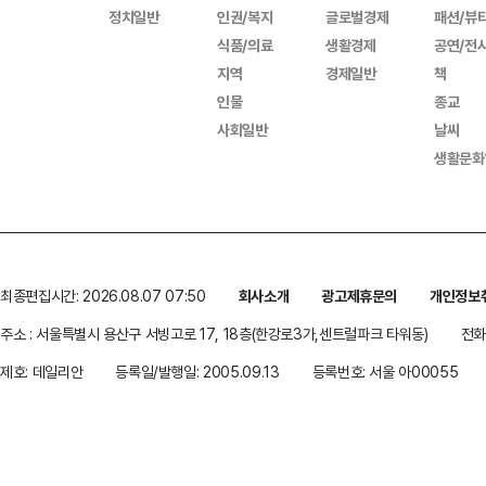
정치일반
인권/복지
글로벌경제
패션/뷰
식품/의료
생활경제
공연/전
지역
경제일반
책
인물
종교
사회일반
날씨
생활문화
최종편집시간: 2026.08.07 07:50
회사소개
광고제휴문의
개인정보
주소 : 서울특별시 용산구 서빙고로 17, 18층(한강로3가,센트럴파크 타워동)
전화 
제호: 데일리안
등록일/발행일: 2005.09.13
등록번호: 서울 아00055