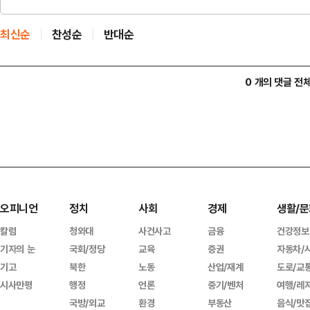
최신순
찬성순
반대순
0 개의 댓글 전
오피니언
정치
사회
경제
생활/문
칼럼
청와대
사건사고
금융
건강정보
기자의 눈
국회/정당
교육
증권
자동차/
기고
북한
노동
산업/재계
도로/교
시사만평
행정
언론
중기/벤처
여행/레
국방/외교
환경
부동산
음식/맛