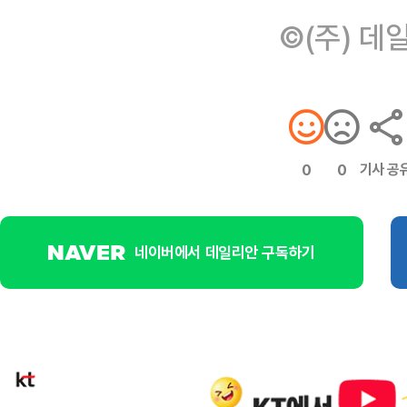
©(주) 데
기사 공
0
0
네이버에서 데일리안 구독하기