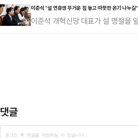
를 내렸다. 이에 배 의원은 서울시
이준석 "설 연휴엔 무거운 짐 놓고 따뜻한 온기 나누길"
를 결정했다. 징계가 확정되면 배 
이준석 개혁신당 대표가 설 명절을 
박탈될 것으로 보인다.중앙윤리위는 
권은 강탈된다.배 의원은 "장동혁 
내려놓으시고 소중한 분들과 함께 따
한 결정문에서 배 의원과 관련한 총 
서 지켜보시듯 …
다"고 밝혔다.이준석 대표는 13일 
결과 이같이 결정했다고 밝혔다.앞서
취업을, 누군가는 내 집 마련을, 또
위원장은 친한(친한동훈)계 배 의원
동시에 담는 설 명절이라 생각한다"
시당 소속 21명 당협위원장이 …
낡은 이념의 정치를 끝내고 과학과 상
치를 하기 위해 좌고우면하지 않고 
않은 정치의 …
댓글