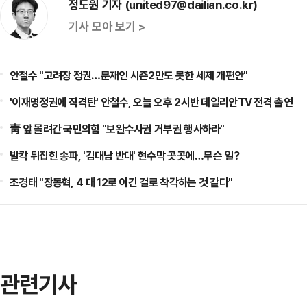
정도원 기자 (united97@dailian.co.kr)
기사 모아 보기 >
안철수 "고려장 정권…문재인 시즌2만도 못한 세제 개편안"
'이재명정권에 직격탄' 안철수, 오늘 오후 2시반 데일리안TV 전격 출연
靑 앞 몰려간 국민의힘 "보완수사권 거부권 행사하라"
발칵 뒤집힌 송파, '김대남 반대' 현수막 곳곳에…무슨 일?
조경태 "장동혁, 4 대 12로 이긴 걸로 착각하는 것 같다"
관련기사