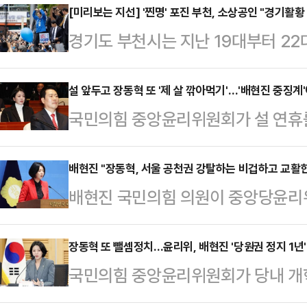
[미리보는 지선] '찐명' 포진 부천, 소상공인 "경기활
경기도 부천시는 지난 19대부터 2
당 초강세 지역이다. 지난 20대 대
53.97%를 얻어, 42.44%를 얻은
설 앞두고 장동혁 또 '제 살 깎아먹기'…'배현진 중징계
국민의힘 중앙윤리위원회가 설 연휴를
고, 21대 대선에는 이재명 대통령이 
년 정지라는 중징계를 내리면서 장동
의 국민의힘 소속 김문수 후보를 가
당내 비판이 거세지고 있다. 친한계
배현진 "장동혁, 서울 공천권 강탈하는 비겁하고 교활한
시 3개 선거구(갑·을·병) 중 2곳(을
배현진 국민의힘 의원이 중앙당윤리
한 당내 갈등을 예고했다. 뿐만 아니
'찐명'(진짜 이재명 대통령의 측근)
를 받은 데 대해 "장동혁 지도부는 
면서 장 대표 리더십이 격심하게 흔
을 강탈하는 비겁하고 교활한 선택을 
장동혁 또 뺄셈정치…윤리위, 배현진 '당원권 정지 1년
위는 13일 배현진 의원을 향해 당원
국민의힘 중앙윤리위원회가 당내 개
후 국회에서 기자회견을 열어 "예상했
리위는 지난달 25일 배 의원이 본인
적인 목소리를 지속적으로 내온 배현
같이 말했다.앞서 당 윤리위는 이날 배
의 가족사진을 …