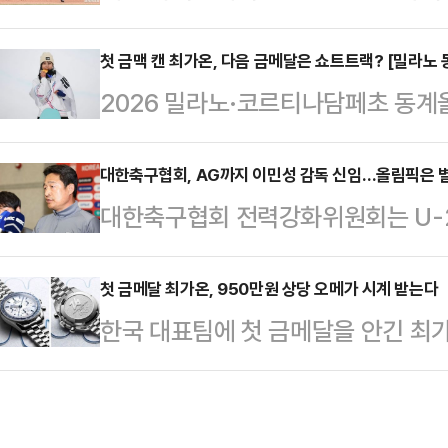
자이언츠가 소속 선수의 불법 도박장
남자유도팀은 초대 감독 김기욱, 코치
츠는 13일 "선수를 면담을 실시한 결
첫 금맥 캔 최가온, 다음 금메달은 쇼트트랙? [밀라노
을 보유한 정기영(-60kg), 이도협(-
2026 밀라노·코르티나담페초 동계
만에서 불법으로 분류된 장소에 방문
(-90kg) 선수 등 총 6명 규모로
합 순위 10위 이내 진입을 목표로 
를 불문하고 KBO와 구단 내규에 어
개막 이후 6일 만에 첫 금메달을 수
대한축구협회, AG까지 이민성 감독 신임…올림픽은 
귀국 조치할 예정"이라며 "KBO 
대한축구협회 전력강화위원회는 U-23
아 리비뇨 스노파크에서 열린 202
구단도 이에 상응하는 조처를 내릴 
난 10일 경기도 모처에서 다시 한 
키 스노보드 여자 하프파이프 결선에서
상황을 심각하게…
위원장을 포함한 전력강화위원 전원과
첫 금메달 최가온, 950만원 상당 오메가 시계 받는다
이 김(미국)을 제치고 우승을 차지
한국 대표팀에 첫 금메달을 안긴 최
태프 전원이 직접 참석해 지난 1월 
나담페초 동계 올림픽 한국 선수단 
온은 13일(한국시간) 이탈리아 리비
와 함께 향후 U-23 대표팀 운영체
1호 금메달의…
르티나 동계올림픽 스키 스노보드 여
중요성과 향후 추가 논의 가능성을 고
득해 대회 3연패에 도전한 클로이 김