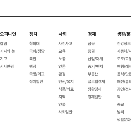
오피니언
정치
사회
경제
생활/문
칼럼
청와대
사건사고
금융
건강정보
기자의 눈
국회/정당
교육
증권
자동차/
기고
북한
노동
산업/재계
도로/교
시사만평
행정
언론
중기/벤처
여행/레
국방/외교
환경
부동산
음식/맛
정치일반
인권/복지
글로벌경제
패션/뷰
식품/의료
생활경제
공연/전
지역
경제일반
책
인물
종교
사회일반
날씨
생활문화