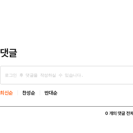
행됐다.협회는 지난 2024년 6월 
·85.00점)를 제치고 금메달을 획
처럼 …
다.앞서 올림픽 공식 타임키퍼 오메
최초 개인전 금메달을 획득한 1인에
타임피스를 증정…
댓글
최신순
찬성순
반대순
0 개의 댓글 전