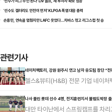
‘선수가 리그 주인 된다’ LIV 골프, 새 투자자 확보 성공
'선수도 갤러리도 안전이 먼저' KLPGA 폭염 대응 총력
손흥민, 연속골 멈췄지만 LAFC 웃었다…치바스 꺾고 리그스컵 첫 승
관련기사
네이처팩토리, 강원 원주시 연고 남자 유도팀 창단 “전
헬스&뷰티(H&B) 전문 기업 네이처
원주시를 연고로 하는 직장운동경기
민간 기업이 주도하는 실업팀 모델로
나사 풀린 롯데 선수 4명, 전지훈련지서 불법도박장 출입
대만 타이난에서 스프링캠프를 차리고
선수 육성을 통해 국제무대에서의 