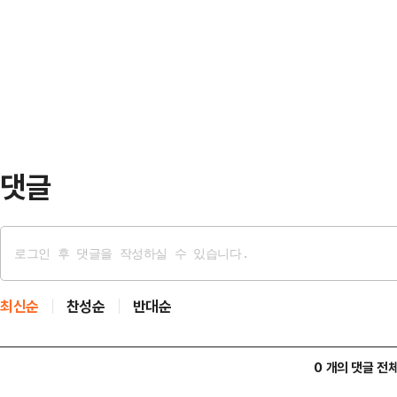
동했다.장동혁 국민의힘 대표는 12
원은 재판소원법을 겨냥해 "4심제 법
지방선거 중앙당 공천과 국회의원 
과됐다. 이것은 명백…
원장으로 추천하고자 한다"며 이같이 
당직자 출신이자 지역주의의 벽을 용
라며 "우리 당의 험지…
댓글
최신순
찬성순
반대순
0 개의 댓글 전