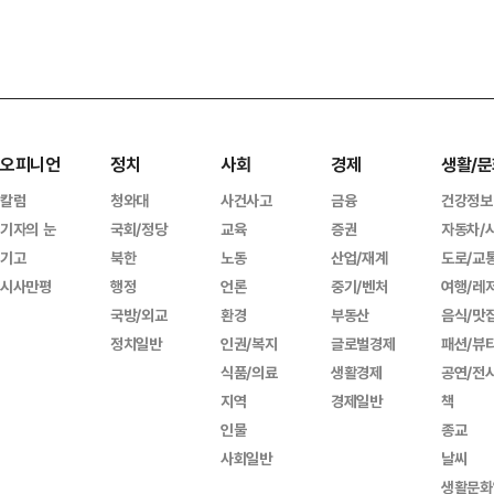
오피니언
정치
사회
경제
생활/문
칼럼
청와대
사건사고
금융
건강정보
기자의 눈
국회/정당
교육
증권
자동차/
기고
북한
노동
산업/재계
도로/교
시사만평
행정
언론
중기/벤처
여행/레
국방/외교
환경
부동산
음식/맛
정치일반
인권/복지
글로벌경제
패션/뷰
식품/의료
생활경제
공연/전
지역
경제일반
책
인물
종교
사회일반
날씨
생활문화