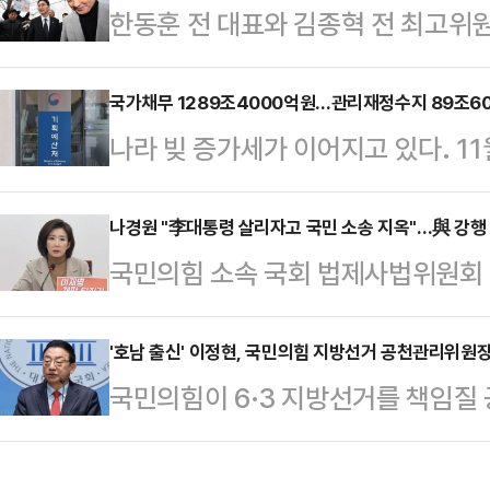
한동훈 전 대표와 김종혁 전 최고위원
택자 잡는 이재명 정부다. 부동산 상
까지 진행되면서 국민의힘 내부 긴장
의원은 "연일 쏟아낸 이재명 대통령
이와 관련해 침묵 기조를 이어가며 일
국가채무 1289조4000억원…관리재정수지 89조6
뜻으로 비친다"며 "임대사업자는 빌
나라 빚 증가세가 이어지고 있다. 11
취하고 있다.지방선거를 앞둔 상황에
을 중과하면 서민·청년 세입자가 쫓
4000억원이다. 2025년 연간 국
는 것 아니냐는 지적이 제기되는 가운
못 잡는다"…
관리재정수지는 89조6000억원 적
나경원 "李대통령 살리자고 국민 소송 지옥"…與 강행 
율의 반등에도 뚜렷한 동력이 되지 
국민의힘 소속 국회 법제사법위원회
한 ‘월간 재정동향 2월호’에 따르면 
리위원회 독립성을 내세운 거리두기
를 강행 통과한 재판소원법(헌법재판
억원이다. 전년 대비 37조4000억
양상이다.배현진 의원은…
직법 개정안)을 두고 강하게 비판했다
'호남 출신' 이정현, 국민의힘 지방선거 공천관리위원장
581조2000억원이다. 총지출은 62
국민의힘이 6·3 지방선거를 책임질
회에서 기자간담회를 열어 전날 밤 
조3000억원 증가했다. 지출 증가 폭
대표를 내정했다. 이정현 전 대표는 
련 법안들에 대해 "유전무죄, 무전유
합재…
대 국회에 입성, 19대와 20대에서
한 명 살리자고 온 국민이 소송 지옥