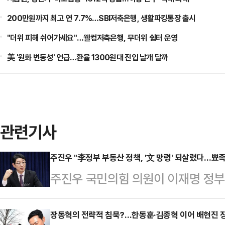
200만원까지 최고 연 7.7%…SBI저축은행, 생활파킹통장 출시
"더위 피해 쉬어가세요"…웰컴저축은행, 무더위 쉼터 운영
美 '원화 변동성' 언급…환율 1300원대 진입 날개 달까
관련기사
주진우 "李정부 부동산 정책, '文 망령' 되살렸다…뾰족
주진우 국민의힘 의원이 이재명 정부의
되살렸다"며 "대출 규제, 공공 임대
문재인 정부 때와 똑같다"고 일갈했다
장동혁의 전략적 침묵?…한동훈·김종혁 이어 배현진 