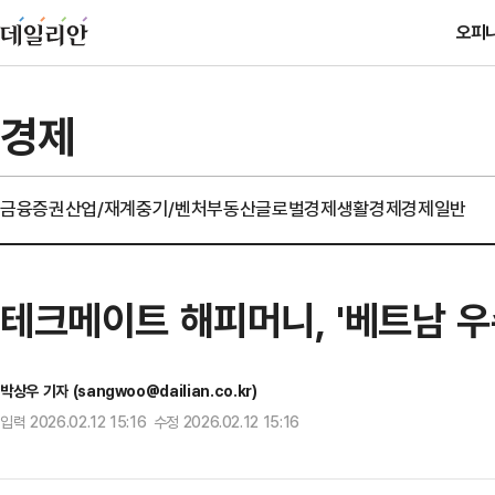
오피
경제
금융
증권
산업/재계
중기/벤처
부동산
글로벌경제
생활경제
경제일반
테크메이트 해피머니, '베트남 우수
박상우 기자 (sangwoo@dailian.co.kr)
입력 2026.02.12 15:16 수정 2026.02.12 15:16