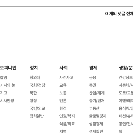
0 개의 댓글 전
오피니언
정치
사회
경제
생활/문
칼럼
청와대
사건사고
금융
건강정보
기자의 눈
국회/정당
교육
증권
자동차/
기고
북한
노동
산업/재계
도로/교
시사만평
행정
언론
중기/벤처
여행/레
국방/외교
환경
부동산
음식/맛
정치일반
인권/복지
글로벌경제
패션/뷰
식품/의료
생활경제
공연/전
지역
경제일반
책