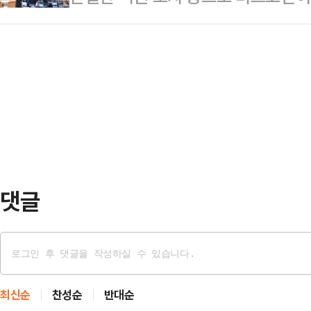
지주는 주인 없는 회사라는 특성상 C
데 가상자산사업자 관련 내부통제 시
리 확립을 통해 금융시장 안정과 책
가 지속돼…
국은 연이틀 점검회의를 개최하는 등
다.▼ 관련기사 보기금감원, 2026
자에 대한 세밀한 감독·조사체계는 
재 관행 대수술금융위·금감원, 빗썸 
'감독 공백' 보완이 시급해졌다는 
은 “금…
를 강조하며 전통 금융권에 대한 관
로도 시야를 넓힐 필요가 커졌다는 
도 금감원에서 개최된 2026…
댓글
최신순
찬성순
반대순