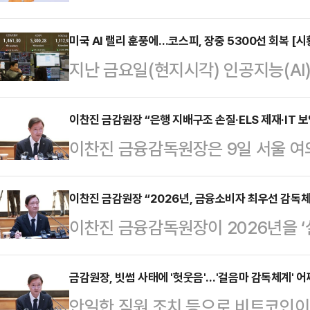
에셋증권 고객중심 언어 가이드'를 
심이 높아지는 가운데, 금융소비자가
미국 AI 랠리 훈풍에…코스피, 장중 5300선 회복 [시
지난 금요일(현지시각) 인공지능(AI
하고 합리적인 판단을 할 수 있도록
가운데 9일 국내증시도 관련 훈풍에
는 설명이다.이번 가이드는 고객과의
따르면, 이날 오전 9시 38분 코스피
이찬진 금감원장 “은행 지배구조 손질·ELS 제재·IT 보
점에서 재정의한 것이 특징이다.글쓰
이찬진 금융감독원장은 9일 서울 
(4.44%) 오른 5315.27을 가리
한 문체를 활용하는 방법을 제시하
열고 은행권 지배구조 개선, 홍콩 H지
(4.13%) 오른 5299.10로 출
성을 고객 소통의 핵심 원칙으…
보안 감독 방향 등에 대해 설명했다
이찬진 금감원장 “2026년, 금융소비자 최우선 감독체
을 팔아치우고 있고, 외국인과 기관이
이찬진 금융감독원장이 2026년을 
“2026년, 금융소비자 최우선 감독
고 있다.코스피 시가총액 상위 10개
언하며 감독체계 전반의 쇄신을 예고
웃음'…'걸음마 감독체계' 어쩌나금감원
융감독원 본원에서 열린 2026년 
금감원장, 빗썸 사태에 '헛웃음'…'걸음마 감독체계' 
화…검사·제재 관행 대수술이 원장은
안일한 직원 조치 등으로 비트코인이 
질하고, 가계부채·부동산 PF·환율 등 