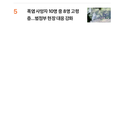
사
5
10
폭염 사망자 10명 중 8명 고령
송영
층…범정부 현장 대응 강화
'통
격해