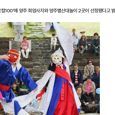
컬100’에 양주 회암사지와 양주별산대놀이 2곳이 선정됐다고 
1
"숙련된 모습" 통영 60대女 
제로 갈 가능성 있나…범인의 
2
李, '개미 반발'에 'ISA 개편안
민의힘 "'남 탓 쇼' 멈춰라"
3
천안 교회서 의식 잃은 11세 
경찰, 학대 치사 여부 수사
4
호르무즈 뒤흔드는 이란 강경
도 또 뒤집힌다”
5
[주간코인] 지금은 살 때 아
인 왜 못 오르나