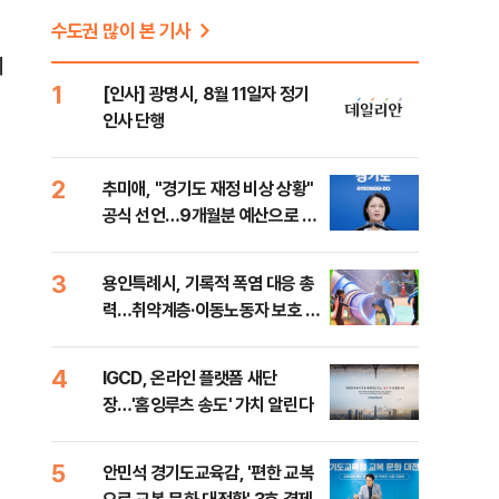
수도권 많이 본 기사
회
1
[인사] 광명시, 8월 11일자 정기
인사 단행
2
추미애, "경기도 재정 비상 상황"
공식 선언…9개월분 예산으로 민
생사업 중단
3
용인특례시, 기록적 폭염 대응 총
력…취약계층·이동노동자 보호 강
화
4
IGCD, 온라인 플랫폼 새단
장…'홈잉루츠 송도' 가치 알린다
5
안민석 경기도교육감, '편한 교복