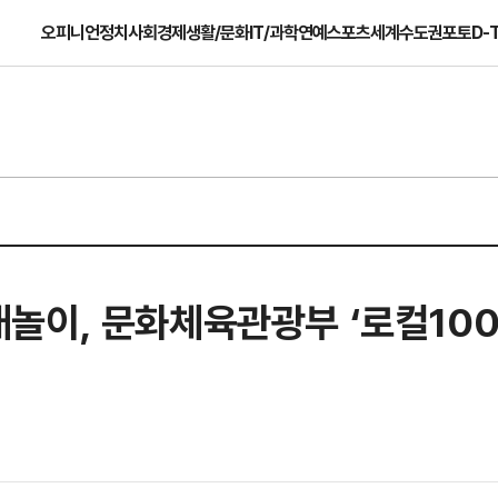
오피니언
정치
사회
경제
생활/문화
IT/과학
연예
스포츠
세계
수도권
포토
D-
놀이, 문화체육관광부 ‘로컬100