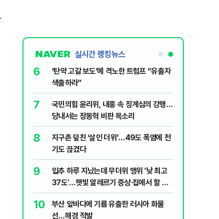
밝
실시간 랭킹뉴스
6
살인사건, 미
‘탄약 고갈 보도’에 격노한 트럼프 “유출자
실체는?
색출하라”
7
' 질타?…국
국민의힘 윤리위, 내홍 속 징계심의 강행…
당내서는 장동혁 비판 목소리
8
어린이 숨져…
지구촌 덮친 ‘살인 더위’…49도 폭염에 전
기도 끊겼다
9
파…“합의해
입추 하루 지났는데 무더위 맹위 '낮 최고
37도'…햇빛 알레르기 증상·집에서 할 수
있는 치료법 [오늘 날씨]
10
니다?…비트코
부산 앞바다에 기름 유출한 러시아 화물
선…해경 적발