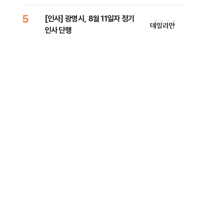
원 
5
10
[인사] 광명시, 8월 11일자 정기
[단
인사 단행
1%