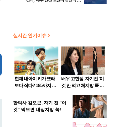
선거, 제주·인천 경선서 김민석 승
리