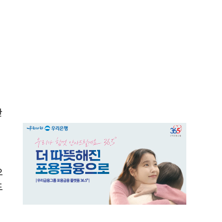
한
으
드