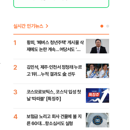
실시간 인기뉴스
1
6
황희, '폐버스 청년주택' 게시물 삭
李,
제에도 논란 계속…여당서도 '내
국민
로남불' 비판
李 
고
2
7
김민석, 제주·인천서 정청래 누르
정청
고 1위…누적 결과도 金 선두
판"
민석
3
8
코스모로보틱스, 코스닥 입성 첫
[속
날 ‘따따블’ [특징주]
선거
리
4
9
보험금 노리고 회사 건물에 불 지
"정
른 60대…항소심서도 실형
도 