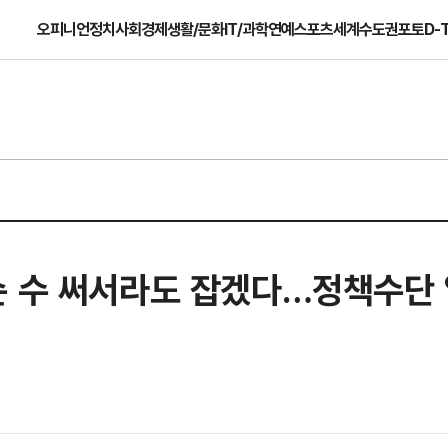
오피니언
정치
사회
경제
생활/문화
IT/과학
연예
스포츠
세계
수도권
포토
D-
슨 수 써서라도 잡겠다…정책수단 