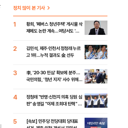
를
정치 많이 본 기사
1
황희, '폐버스 청년주택' 게시물 삭
제에도 논란 계속…여당서도 '내
로남불' 비판
2
김민석, 제주·인천서 정청래 누르
고 1위…누적 결과도 金 선두
3
李, '20·30 민심' 확보에 분주…
국민의힘, '청년 지지' 사수 위해
李 견제 사활
4
정청래 "반명·신천지 의혹 당원 심
판" 송영길 "이제 조희대 탄핵" 김
민석 "대체불가 민주당"
5
[속보] 민주당 전당대회 당대표
지