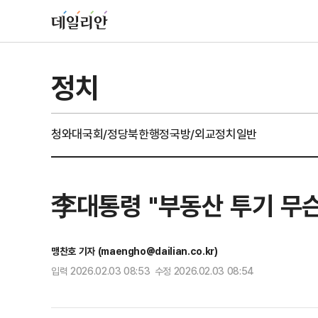
정치
청와대
국회/정당
북한
행정
국방/외교
정치일반
李대통령 "부동산 투기 무
맹찬호 기자 (maengho@dailian.co.kr)
입력 2026.02.03 08:53 수정 2026.02.03 08:54