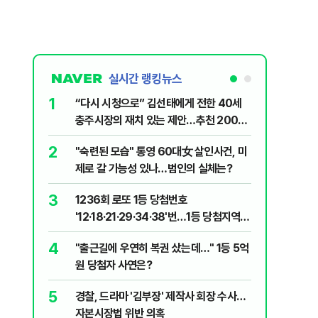
실시간 랭킹뉴스
1
6
“다시 시청으로” 김선태에게 전한 40세
김민석, 
충주시장의 재치 있는 제안…추천 2000
누적 결과
개
2
7
"숙련된 모습" 통영 60대女 살인사건, 미
"정청래,
제로 갈 가능성 있나…범인의 실체는?
말라"…친
격돌
3
8
1236회 로또 1등 당첨번호
최악의 
'12·18·21·29·34·38'번…1등 당첨지역
낮 최고 
어디?
4
9
"출근길에 우연히 복권 샀는데…" 1등 5억
‘탄약 고
원 당첨자 사연은?
색출하라
5
10
경찰, 드라마 '김부장' 제작사 회장 수사…
장애인 밀
자본시장법 위반 의혹
심도 실형