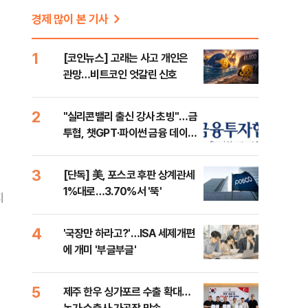
경제 많이 본 기사
1
[코인뉴스] 고래는 사고 개인은
관망…비트코인 엇갈린 신호
2
"실리콘밸리 출신 강사 초빙"…금
투협, 챗GPT·파이썬 금융 데이터
분석 과정 개설
3
[단독] 美, 포스코 후판 상계관세
1%대로…3.70%서 '뚝'
지
4
'국장만 하라고?'…ISA 세제개편
에 개미 '부글부글'
5
제주 한우 싱가포르 수출 확대…