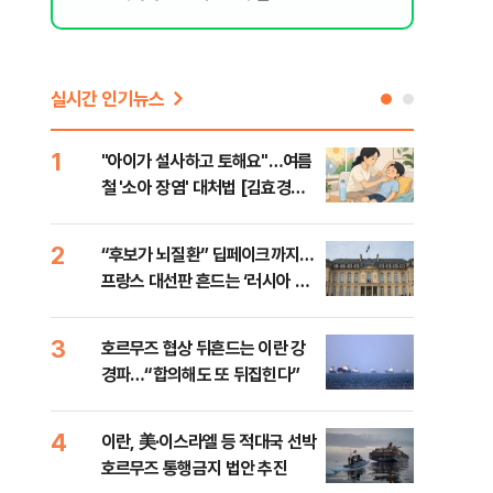
실시간 인기뉴스
1
6
"아이가 설사하고 토해요"…여름
[인
철 '소아 장염' 대처법 [김효경의
인사
데일리 헬스]
2
7
“후보가 뇌질환” 딥페이크까지…
“한
프랑스 대선판 흔드는 ‘러시아 검
사우
은손’
맹 
3
8
호르무즈 협상 뒤흔드는 이란 강
"실
경파…“합의해도 또 뒤집힌다”
투협
분석
4
9
이란, 美·이스라엘 등 적대국 선박
[데
호르무즈 통행금지 법안 추진
켜진