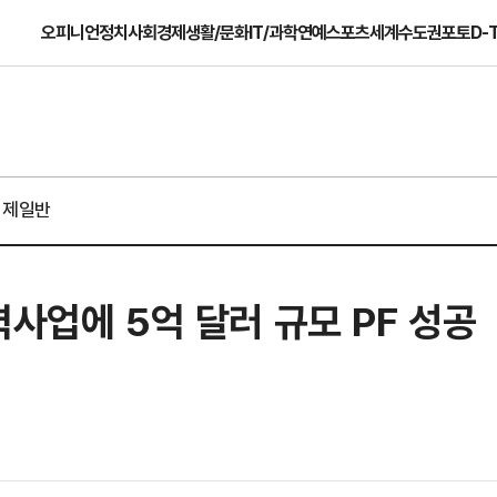
오피니언
정치
사회
경제
생활/문화
IT/과학
연예
스포츠
세계
수도권
포토
D-
경제일반
력사업에 5억 달러 규모 PF 성공