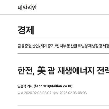
경제
금융
증권
산업/재계
중기/벤처
부동산
글로벌경제
생활경제
한전, 美 괌 재생에너지 전
임은석 기자 (fedor01@dailian.co.kr)
입력 2026.02.03 08:07 수정 2026.02.03 08:08