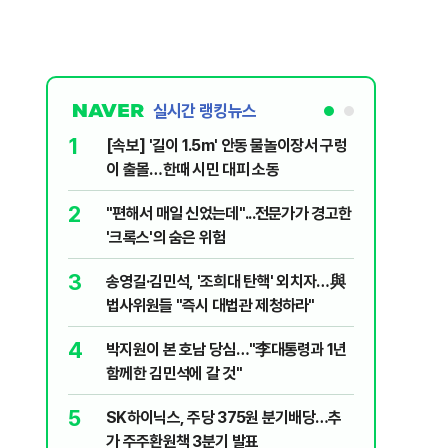
실시간 랭킹뉴스
1
6
[속보] '길이 1.5m' 안동 물놀이장서 구렁
'국장만 
이 출몰…한때 시민 대피 소동
'부글부글
2
7
"편해서 매일 신었는데"...전문가가 경고한
“우크라
'크록스'의 숨은 위험
유 3만t
3
8
송영길·김민석, '조희대 탄핵' 외치자…與
정청래 "
법사위원들 "즉시 대법관 제청하라"
민석 "자
4
9
박지원이 본 호남 당심…"李대통령과 1년
이란, 美
함께한 김민석에 갈 것"
즈 통행금
5
10
SK하이닉스, 주당 375원 분기배당…추
[데일리 
가 주주환원책 3분기 발표
민...홈