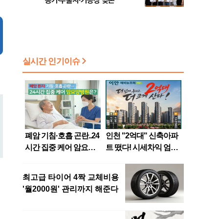
농가·수출사·가공장 맞손