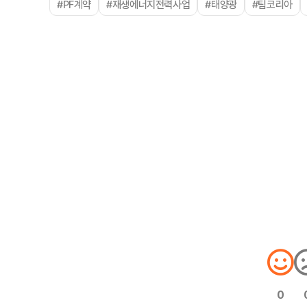
#PF계약
#재생에너지전력사업
#태양광
#팀코리아
0