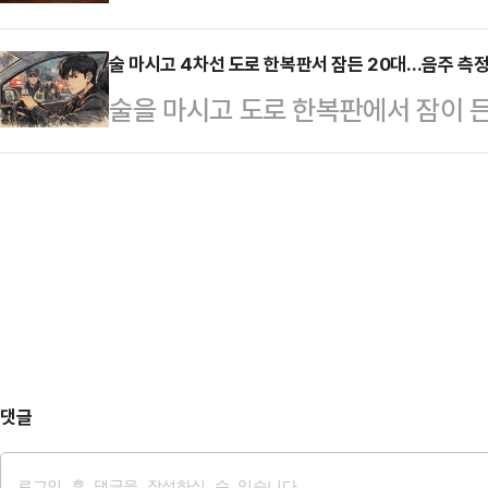
고가 발생했다.지난 29일 부산지검
꽁 싸인 시신이 발견됐다. 약 4개월
있다. 이 단체는 김…
및 식품위생법 위반 혐의로 유흥주점 
술 마시고 4차선 도로 한복판서 잠든 20대…음주 측정
는 50대 여성 배진경 씨(가명)로 
술을 마시고 도로 한복판에서 잠이 든
소했다고 밝혔다.검찰에 따르면 이들
히 진행된 탓에 사인 규명이 가능했
한 혐의 등으로 실형을 선고받았다.
자신들이 운영하는 유흥주점에서 30
쇼크사…
독 박동욱 판사는 도로교통법상 음주 
지자, 아무런 구호조치 없이 9시간 
에게 징역 1년과 벌금 100만원을 
한 혐의를 받고 있다.검찰 조사 결과
서울 강남에서 음주측정기에 입김을 불
간30분 …
쳐 경찰의 음주 측정을 거부한 혐의
는 당시 술을 마시고 운전하다 편도 
고, 이후 이…
댓글