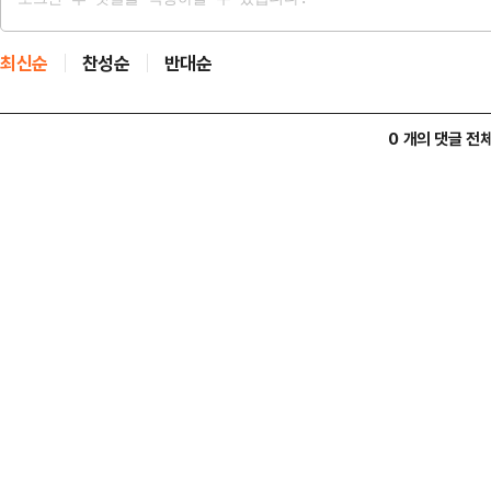
최신순
찬성순
반대순
0 개의 댓글 전