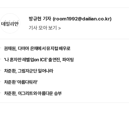
방규현 기자 (room1992@dailian.co.kr)
기사 모아 보기 >
권채원, 다이아 은채에서 뮤지컬 배우로
'나 혼자만 레벨업on ICE' 출연진, 파이팅
차준환, 그림자군단 일어나라
차준환 '아름다워라'
차준환, 이그리트와 아름다운 승부