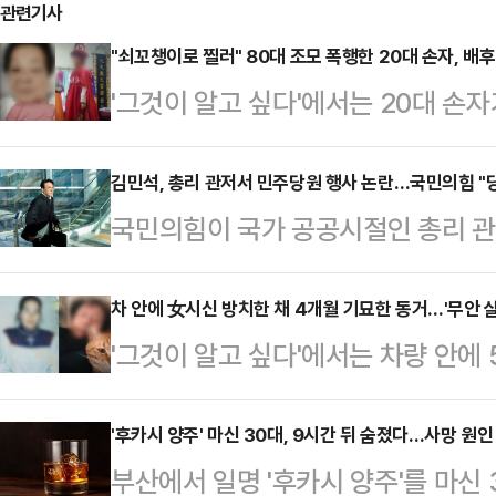
관련기사
"쇠꼬챙이로 찔러" 80대 조모 폭행한 20대 손자, 
'그것이 알고 싶다'에서는 20대 손
다.지난해 4월8일 밤, 경기 연천군
민에게 목격됐다. 거동이 불편하고 몹
김민석, 총리 관저서 민주당원 행사 논란…국민의힘 "
국민의힘이 국가 공공시절인 총리 
워달라며 도움을 요청했다고 한다.주
한 김민석 국무총리를 향해 "지금 당
곳곳에 멍든 흔적과 함께 병원에서는 
한 최소한의 예의"라고 촉구했다.박성
차 안에 女시신 방치한 채 4개월 기묘한 동거…'무안 
씨는 "쇠꼬챙이로 몸을 찌르기도 했
'그것이 알고 싶다'에서는 차량 안에
총리가 국가 공공시설인 총리 관저를
폭행한 사람은 누구였을까. 가해자의 
실체를 밝힌다.50대 남성 이씨는 지
드러나 시민단체로부터 직권남용·직
손주들을 보러…
걸어 "내가 살인에 연루됐어. 내 차
'후카시 양주' 마신 30대, 9시간 뒤 숨졌다…사망 원인 
고발당했다"며 이같이 말했다.앞서
부산에서 일명 '후카시 양주'를 마신
게도 전남 무안 남성의 집 앞 공터에
지난 27일 김 총리와 채현일 의원(