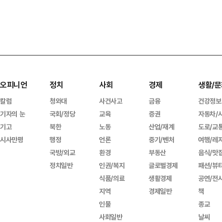
오피니언
정치
사회
경제
생활/문
칼럼
청와대
사건사고
금융
건강정보
기자의 눈
국회/정당
교육
증권
자동차/
기고
북한
노동
산업/재계
도로/교
시사만평
행정
언론
중기/벤처
여행/레
국방/외교
환경
부동산
음식/맛
정치일반
인권/복지
글로벌경제
패션/뷰
식품/의료
생활경제
공연/전
지역
경제일반
책
인물
종교
사회일반
날씨