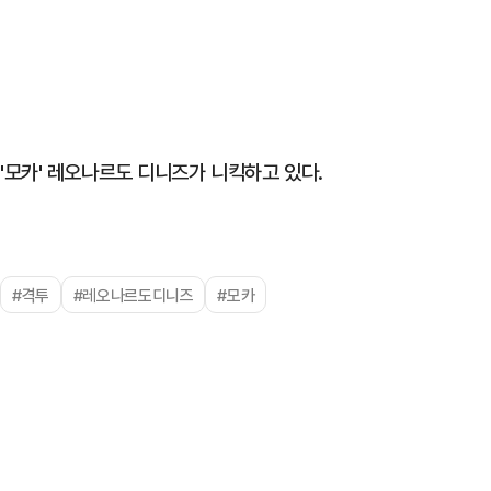
'모카' 레오나르도 디니즈가 니킥하고 있다.
#격투
#레오나르도디니즈
#모카