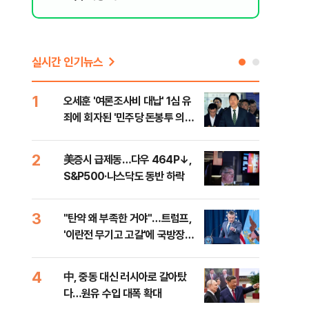
실시간 인기뉴스
1
6
오세훈 '여론조사비 대납' 1심 유
형소
죄에 회자된 '민주당 돈봉투 의
다…
혹'…왜?
2
7
美증시 급제동…다우 464P↓,
[단
S&P500·나스닥도 동반 하락
희룡
증거
3
8
"탄약 왜 부족한 거야"…트럼프,
美 
'이란전 무기고 고갈'에 국방장관
'출
질책
4
9
中, 중동 대신 러시아로 갈아탔
"오
다…원유 수입 대폭 확대
과정