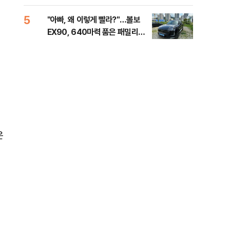
세제
5
10
"아빠, 왜 이렇게 빨라?"…볼보
병력
인
EX90, 640마력 품은 패밀리카
60
[시승기]
40
은