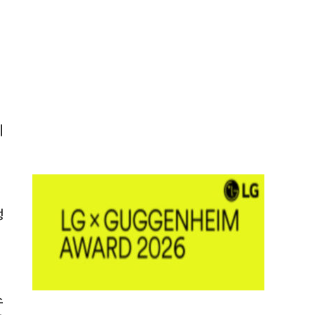
에
쟁
스