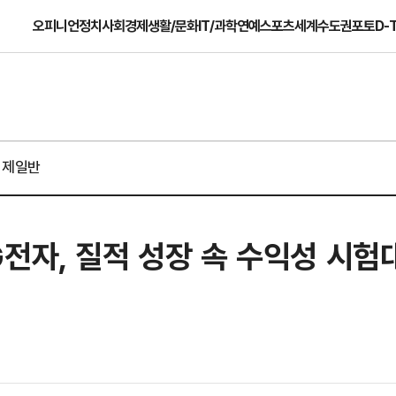
오피니언
정치
사회
경제
생활/문화
IT/과학
연예
스포츠
세계
수도권
포토
D-
경제일반
전자, 질적 성장 속 수익성 시험