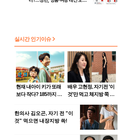
터?…청년, 명품·여행 대신 노후
준비 [Now 2.30]