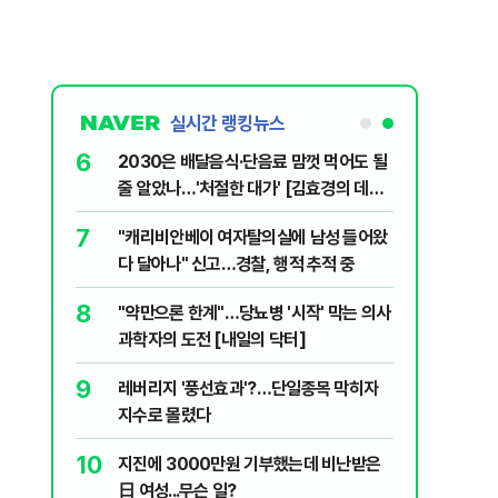
실시간 랭킹뉴스
6
플, 中창신
2030은 배달음식·단음료 맘껏 먹어도 될
줄 알았나…'처절한 대가' [김효경의 데일
리 헬스]
7
구협회 외국
"캐리비안베이 여자탈의실에 남성 들어왔
령 20대 지
다 달아나" 신고…경찰, 행적 추적 중
 올인은 금
8
 유죄에 회자
"약만으론 한계"…당뇨병 '시작' 막는 의사
가 논란 재
과학자의 도전 [내일의 닥터]
 99%" 등
9
 의식했
레버리지 '풍선효과'?…단일종목 막히자
낮춰야"
지수로 몰렸다
10
리째 흔들리는
지진에 3000만원 기부했는데 비난받은
日 여성...무슨 일?