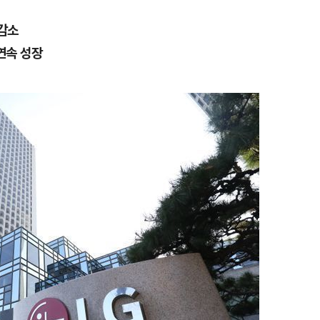
 감소
연속 성장
1
"삼성·SK보다 싸게 달라"…애
에 '더 비싸다' 퇴짜
2
[데일리안 오늘뉴스 종합] 축
인 심판에 성접대 의혹, 李대통
지율 하락 의식했나, 삼전닉스
3
오세훈 '여론조사비 대납' 1심
물, SK하이닉스 프리마켓 시초
된 '민주당 돈봉투 의혹'…왜?
점화, 김민석 "과반 승리 가능성
4
李대통령, 20대 지지율 하락
나…"청년 보편적 지원 문턱 
5
'압수수색·성접대 의혹' 송두
대한민국 축구판