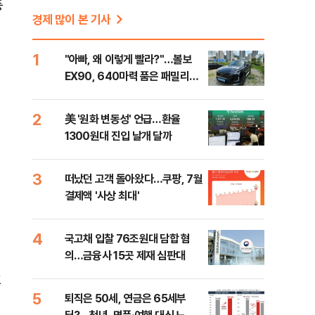
등
경제 많이 본 기사
1
"아빠, 왜 이렇게 빨라?"…볼보
영
EX90, 640마력 품은 패밀리카
[시승기]
2
美 '원화 변동성' 언급…환율
1300원대 진입 날개 달까
3
떠났던 고객 돌아왔다…쿠팡, 7월
결제액 '사상 최대'
4
국고채 입찰 76조원대 담합 혐
의…금융사 15곳 제재 심판대
효
5
퇴직은 50세, 연금은 65세부