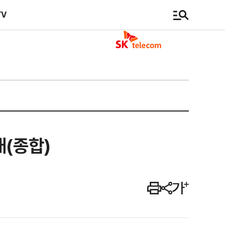
TV
대(종합)